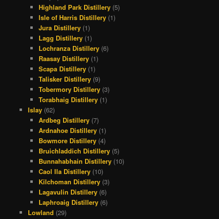
Highland Park Distillery
(5)
Isle of Harris Distillery
(1)
Jura Distillery
(1)
Lagg Distillery
(1)
Lochranza Distillery
(6)
Raasay Distillery
(1)
Scapa Distillery
(1)
Talisker Distillery
(9)
Tobermory Distillery
(3)
Torabhaig Distillery
(1)
Islay
(62)
Ardbeg Distillery
(7)
Ardnahoe Distillery
(1)
Bowmore Distillery
(4)
Bruichladdich Distillery
(5)
Bunnahabhain Distillery
(10)
Caol Ila Distillery
(10)
Kilchoman Distillery
(3)
Lagavulin Distillery
(6)
Laphroaig Distillery
(6)
Lowland
(29)