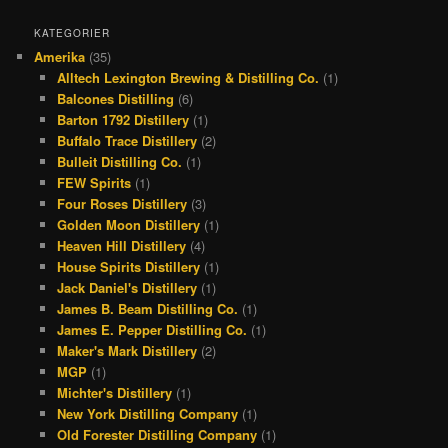
c
r
s
n
KATEGORIER
Amerika
(35)
e
e
t
t
Alltech Lexington Brewing & Distilling Co.
(1)
b
a
a
e
Balcones Distilling
(6)
o
d
g
r
Barton 1792 Distillery
(1)
Buffalo Trace Distillery
(2)
o
s
r
e
Bulleit Distilling Co.
(1)
k
a
s
FEW Spirits
(1)
Four Roses Distillery
(3)
m
t
Golden Moon Distillery
(1)
Heaven Hill Distillery
(4)
House Spirits Distillery
(1)
Jack Daniel's Distillery
(1)
James B. Beam Distilling Co.
(1)
James E. Pepper Distilling Co.
(1)
Maker's Mark Distillery
(2)
MGP
(1)
Michter's Distillery
(1)
New York Distilling Company
(1)
Old Forester Distilling Company
(1)