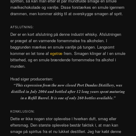
spritten, så kan man efter et par mundfulde smage en smule
mælkechokolade og vanilje. Disse forstærkes en smule igennem
drammen, men kommer aldrig til at overskygge smagen af sprit.
AFSLUTNING:
Der er en kort afslutning på denne industri whisky. Afslutningen
er præget af en varmende fornemmelse fra alkoholen. I
baggrunden mærkes en smule vanilje på tungen. Langsomt
kommer en let tone af
egetræ
frem. Smagen klinger af i en smule
bitterhed, og en smule brændende fornemmelse fra alkohol i
munden.
Hvad siger producenten:
“This expression from the now closed Port Dundas Distillery, was
distilled in July 2004 and bottled after 12 long years spent maturing
in a Refill Barrel. It is one of only 260 bottles available.”
KONKLUSION:
Dette er ikke nogen stor oplevelse i hverken duft, smag eller
eftersmag. Den største oplevelse består faktisk i, at man kan
smage på spiritus fra et nu lukket destilleri. Jeg har købt denne