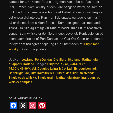
sample for 30,- kroner for 3 cl., og man kan købe en flaske for
399,- kroner. Som whisky er den ikke pengene værd, og som en
mulighed for at smage alkohol fra et lukket produktionsanlæg kan
det endda diskuteres. Kan man lide snaps, og tydelig spiritus i,
så er denne dram sikkert fin nok. Sammenligner man med andet
snaps, så har jeg smagt væsentligt bedre snaps til meget færre
penge. Som whisky er den ikke meget bevendt. Konklusionen på
denne anmeldelse af Port Dundas 12 Year Old Grain er, at den er
for dyr som fadlagret snaps, og ikke i nærheden af
single malt
whisky
på samme prisleje.
Udgivet i
Lowland
,
Port Dundas Distillery
,
Skotland
,
Uafhængig
aftapper Skotland
|
Tagget
1 Stjerne
,
12 år
,
250-499 kr.
,
45.00%-49.99% Vol
,
Douglas Laing & Co. Ltd.
,
Ex-bourbon fad
,
Genbrugte fad
,
Ikke kølefiltreret
,
Lukket destilleri
,
Nedvandet
,
Single cask whisky
,
Single grain
,
Uafhængig aftapning
,
Uden røg
,
Whisky samples
FØLG WHISKYBLOG.DK
F
T
I
P
a
h
n
i