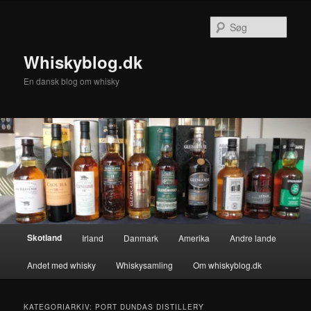
Fortsæt
Fortsæt
til
til
Søg
primært
sekundært
indhold
indhold
Whiskyblog.dk
En dansk blog om whisky
Hovedmenu
Skotland
Irland
Danmark
Amerika
Andre lande
Andet med whisky
Whiskysamling
Om whiskyblog.dk
KATEGORIARKIV:
PORT DUNDAS DISTILLERY