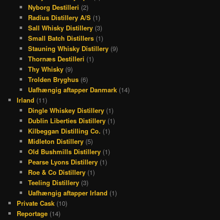
Nyborg Destilleri
(2)
Radius Distillery A/S
(1)
Sall Whisky Distillery
(3)
Small Batch Distillers
(1)
Stauning Whisky Distillery
(9)
Thornæs Destilleri
(1)
Thy Whisky
(9)
Trolden Bryghus
(6)
Uafhængig aftapper Danmark
(14)
Irland
(11)
Dingle Whiskey Distillery
(1)
Dublin Liberties Distillery
(1)
Kilbeggan Distilling Co.
(1)
Midleton Distillery
(5)
Old Bushmills Distillery
(1)
Pearse Lyons Distillery
(1)
Roe & Co Distillery
(1)
Teeling Distillery
(3)
Uafhængig aftapper Irland
(1)
Private Cask
(10)
Reportage
(14)