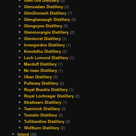
Glen Ord Distillery
(3)
Glencadam Distillery
(3)
GlenDronach Distillery
(7)
Glenglassaugh Distillery
(3)
Glengoyne Distillery
(5)
Glenmorangie Distillery
(2)
Glenturret Distillery
(1)
Invergordon Distillery
(1)
Knockdhu Distillery
(2)
Loch Lomond Distillery
(1)
Macduff Distillery
(1)
Nc’nean Distillery
(1)
Oban Distillery
(3)
Pulteney Distillery
(2)
Royal Brackla Distillery
(1)
Royal Lochnagar Distillery
(2)
Strathearn Distillery
(1)
Teaninich Distillery
(3)
Tomatin Distillery
(2)
Tullibardine Distillery
(2)
Wolfburn Distillery
(2)
Island
(29)