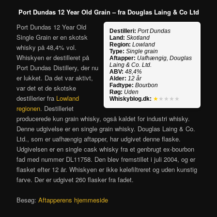
Port Dundas 12 Year Old Grain – fra Douglas Laing & Co Ltd
Port Dundas 12 Year Old
Destilleri:
Port Dundas
Single Grain er en skotsk
Land:
Skotland
Region:
Lowland
whisky på 48,4% vol.
Type:
Single grain
Whiskyen er destilleret på
Aftapper:
Uafhængig, Douglas
Laing & Co. Ltd.
Port Dundas Distillery, der nu
ABV:
48,4%
er lukket. Da det var aktivt,
Alder:
12 år
Fadtype:
Bourbon
var det et de skotske
Røg:
Uden
destillerier fra
Lowland
Whiskyblog.dk:
★
★★★★
regionen
. Destilleriet
producerede kun grain whisky, også kaldet for industri whisky.
Denne udgivelse er en single grain whisky. Douglas Laing & Co.
Ltd., som er uafhængig aftapper, har udgivet denne flaske.
Udgivelsen er en single cask whisky fra et genbrugt ex-bourbon
fad med nummer DL11758. Den blev fremstillet i juli 2004, og er
flasket efter 12 år. Whiskyen er ikke kølefiltreret og uden kunstig
farve. Der er udgivet 260 flasker fra fadet.
Besøg:
Aftapperens hjemmeside