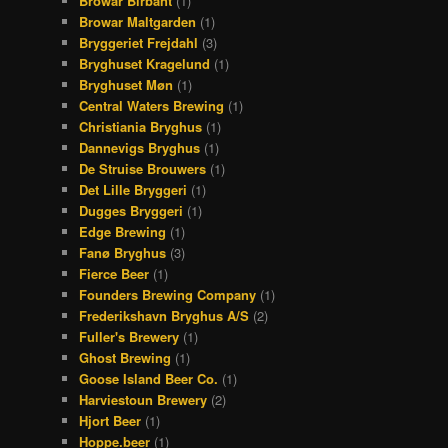
Browar Birbant
(1)
Browar Maltgarden
(1)
Bryggeriet Frejdahl
(3)
Bryghuset Kragelund
(1)
Bryghuset Møn
(1)
Central Waters Brewing
(1)
Christiania Bryghus
(1)
Dannevigs Bryghus
(1)
De Struise Brouwers
(1)
Det Lille Bryggeri
(1)
Dugges Bryggeri
(1)
Edge Brewing
(1)
Fanø Bryghus
(3)
Fierce Beer
(1)
Founders Brewing Company
(1)
Frederikshavn Bryghus A/S
(2)
Fuller's Brewery
(1)
Ghost Brewing
(1)
Goose Island Beer Co.
(1)
Harviestoun Brewery
(2)
Hjort Beer
(1)
Hoppe.beer
(1)