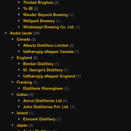
Thisted Bryghus
(2)
To Øl
(2)
Wander Beyond Brewing
(1)
Wellpark Brewery
(1)
Windswept Brewing Co. Ltd.
(1)
Andre lande
(20)
Canada
(2)
Alberta Distillers Limited
(2)
Uafhængig aftapper Canada
(1)
England
(2)
Bimber Distillery
(1)
St. George's Distillery
(1)
Uafhængig aftapper England
(1)
Frankrig
(1)
Distillerie Warenghem
(1)
Indien
(5)
Amrut Distilleries Ltd
(4)
John Distilleries Pvt. Ltd.
(1)
Island
(1)
Eimverk Distillery
(1)
Japan
(3)