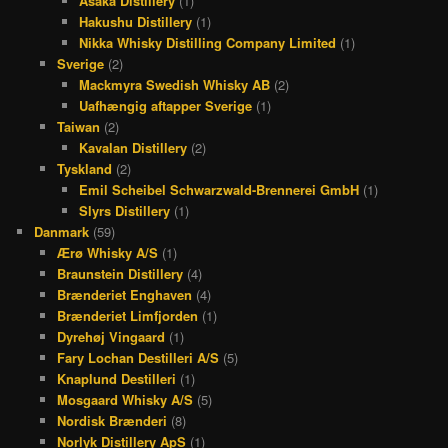
Asaka Distillery
(1)
Hakushu Distillery
(1)
Nikka Whisky Distilling Company Limited
(1)
Sverige
(2)
Mackmyra Swedish Whisky AB
(2)
Uafhængig aftapper Sverige
(1)
Taiwan
(2)
Kavalan Distillery
(2)
Tyskland
(2)
Emil Scheibel Schwarzwald-Brennerei GmbH
(1)
Slyrs Distillery
(1)
Danmark
(59)
Ærø Whisky A/S
(1)
Braunstein Distillery
(4)
Brænderiet Enghaven
(4)
Brænderiet Limfjorden
(1)
Dyrehøj Vingaard
(1)
Fary Lochan Destilleri A/S
(5)
Knaplund Destilleri
(1)
Mosgaard Whisky A/S
(5)
Nordisk Brænderi
(8)
Norlyk Distillery ApS
(1)