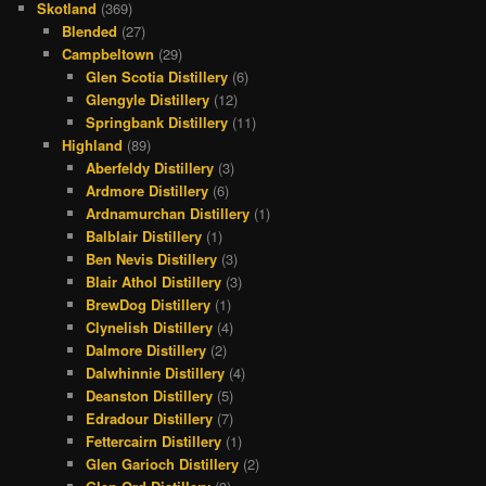
Skotland
(369)
Blended
(27)
Campbeltown
(29)
Glen Scotia Distillery
(6)
Glengyle Distillery
(12)
Springbank Distillery
(11)
Highland
(89)
Aberfeldy Distillery
(3)
Ardmore Distillery
(6)
Ardnamurchan Distillery
(1)
Balblair Distillery
(1)
Ben Nevis Distillery
(3)
Blair Athol Distillery
(3)
BrewDog Distillery
(1)
Clynelish Distillery
(4)
Dalmore Distillery
(2)
Dalwhinnie Distillery
(4)
Deanston Distillery
(5)
Edradour Distillery
(7)
Fettercairn Distillery
(1)
Glen Garioch Distillery
(2)