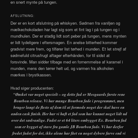
en snert mynte på tungen.
AFSLUTNING:
Der er en kort afslutning på whiskyen. Sødmen fra vaniljen og
mælkechokoladen har lagt sig som et fint lag i på tungen og i
mundhulen. Der er stadig lidt sort peber på tungen, mens mynten
er lidt tydeligere i eftersmagen. En anelse bitterhed kommer
gradvist mere frem, og tilfører list tørhed i munden. Et let strejf af
sødmefuld citrusfrugt aftager efterhånden, for til sidst at
forsvinde. Man sidder tilbage med en fornemmelse af karamel i
munden, mens den tørrer helt ud, og varmen fra alkoholen
mærkes i brystkassen.
Hvad siger producenten:
“Ønsket var noget specielt – og dette fad er Mosgaards første rene
Bourbon release. Vi har mange Bourbon fade i programmet, men
bruger langt de fleste af dem til at formode noget der skal have en
anden cask finish. Her har vi haft et fad som har kunnet noget lidt ud
over det sædvanlige. Fadet er et 64 liters ombygget Ex. Bourbon fad
som er bygget af stave fra gamle JB Bourbon fade. Vi har derfor
fredet fadet for det, ikke alene har fået en noget dybere farve end vi