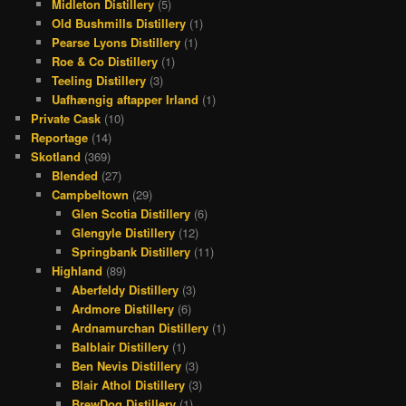
Midleton Distillery
(5)
Old Bushmills Distillery
(1)
Pearse Lyons Distillery
(1)
Roe & Co Distillery
(1)
Teeling Distillery
(3)
Uafhængig aftapper Irland
(1)
Private Cask
(10)
Reportage
(14)
Skotland
(369)
Blended
(27)
Campbeltown
(29)
Glen Scotia Distillery
(6)
Glengyle Distillery
(12)
Springbank Distillery
(11)
Highland
(89)
Aberfeldy Distillery
(3)
Ardmore Distillery
(6)
Ardnamurchan Distillery
(1)
Balblair Distillery
(1)
Ben Nevis Distillery
(3)
Blair Athol Distillery
(3)
BrewDog Distillery
(1)