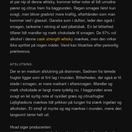
et par nip af denne whisky, kommer letter noter af lidt umodne
pærer og citrus frem fra baggrunden. Røgen smages først kun
svagt, men bliver gradvist mere kraftig, efterhånden som man
kommer ned i glasset. Ganske som i duften, leder den også i
smagen, tankerne i retning af sød pibetobak. En let bitterhed
tilfører lidt mandler og mørk chokolade til smagen. De 57% vol
alkohol i denne
cask strength whisky
mærkes, men den virker
ikke sprittet på nogen måder. Vand kan tilsættes efter personlig
præference.
AFSLUTNING:
Der er en medium afslutning på drammen. Sødmen fra tørrede
frugter ligger som et fint lag i munden. Bitterheden, der også er til
stede i smagen, er mere markant i eftersmagen. Mandler og
mørk chokolade er langt mere tydelig nu. I baggrunden anes
svagt en let syrlig note af nyslået græs og citrusfrugter.
Lejlighedsvis mærkes lidt prikken på tungen fra stærk ingefær og
alkoholen. Et strejf af mynte og røg mærkes i munden, mens den
langsomt tørrer helt ud.
Hvad siger producenten: