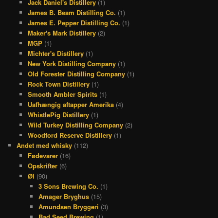
Jack Daniel's Distillery
(1)
James B. Beam Distilling Co.
(1)
James E. Pepper Distilling Co.
(1)
Maker's Mark Distillery
(2)
MGP
(1)
Michter's Distillery
(1)
New York Distilling Company
(1)
Old Forester Distilling Company
(1)
Rock Town Distillery
(1)
Smooth Ambler Spirits
(1)
Uafhængig aftapper Amerika
(4)
WhistlePig Distillery
(1)
Wild Turkey Distilling Company
(2)
Woodford Reserve Distillery
(1)
Andet med whisky
(112)
Fødevarer
(16)
Opskrifter
(6)
Øl
(90)
3 Sons Brewing Co.
(1)
Amager Bryghus
(15)
Amundsen Bryggeri
(3)
Bad Seed Brewing
(1)