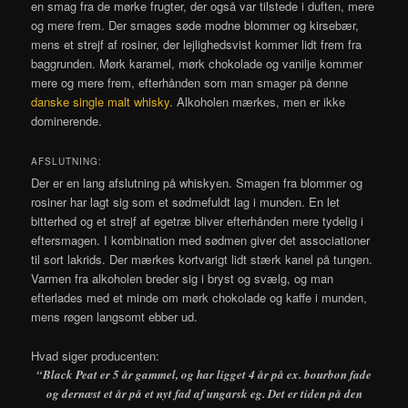
en smag fra de mørke frugter, der også var tilstede i duften, mere
og mere frem. Der smages søde modne blommer og kirsebær,
mens et strejf af rosiner, der lejlighedsvist kommer lidt frem fra
baggrunden. Mørk karamel, mørk chokolade og vanilje kommer
mere og mere frem, efterhånden som man smager på denne
danske single malt whisky
. Alkoholen mærkes, men er ikke
dominerende.
AFSLUTNING:
Der er en lang afslutning på whiskyen. Smagen fra blommer og
rosiner har lagt sig som et sødmefuldt lag i munden. En let
bitterhed og et strejf af egetræ bliver efterhånden mere tydelig i
eftersmagen. I kombination med sødmen giver det associationer
til sort lakrids. Der mærkes kortvarigt lidt stærk kanel på tungen.
Varmen fra alkoholen breder sig i bryst og svælg, og man
efterlades med et minde om mørk chokolade og kaffe i munden,
mens røgen langsomt ebber ud.
Hvad siger producenten:
“Black Peat er 5 år gammel, og har ligget 4 år på ex. bourbon fade
og dernæst et år på et nyt fad af ungarsk eg. Det er tiden på den