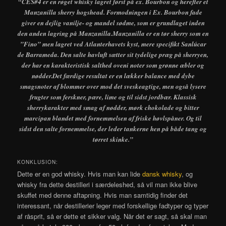
“CES#4 er en røget whisky lagret først på ex. Bourbon og herefter et
Manzanilla sherry hogshead. Formodningen i Ex. Bourbon fade
giver en dejlig vanilje- og mandel sødme, som er grundlaget inden
den anden lagring på Manzanilla.Manzanilla er en tør sherry som en
”Fino” men lagret ved Atlanterhavets kyst, mere specifikt Sanlúcar
de Barrameda. Den salte havluft sætter sit tydelige præg på sherryen,
der har en karakteristisk salthed oveni noter som grønne æbler og
nødder.Det færdige resultat er en lækker balance med dybe
smagsnoter af blommer over mod det sveskeagtige, men også lysere
frugter som ferskner, pære, lime og til sidst jordbær. Klassisk
sherrykarakter med smag af nødder, mørk chokolade og bitter
marcipan blandet med fornemmelsen af friske høvlspåner. Og til
sidst den salte fornemmelse, der leder tankerne hen på både tang og
tørret skinke.”
KONKLUSION:
Dette er en god whisky. Hvis man kan lide
dansk whisky
, og
whisky fra dette destilleri i særdeleshed, så vil man ikke blive
skuffet med denne aftapning. Hvis man samtidig finder det
interessant, når destillerier leger med forskellige fadtyper og typer
af råsprit, så er dette et sikker valg. Når det er sagt, så skal man