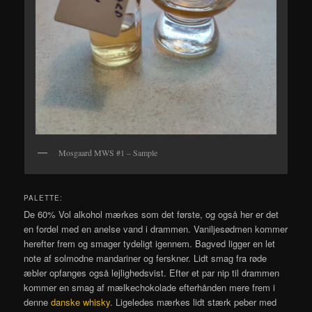
Mosgaard MWS #1 – Sample
PALETTE:
De 60% Vol alkohol mærkes som det første, og også her er det
en fordel med en anelse vand i drammen. Vaniljesødmen kommer
herefter frem og smager tydeligt igennem. Bagved ligger en let
note af solmodne mandariner og ferskner. Lidt smag fra røde
æbler opfanges også lejlighedsvist. Efter et par nip til drammen
kommer en smag af mælkechokolade efterhånden mere frem i
denne
danske whisky
. Ligeledes mærkes lidt stærk peber med