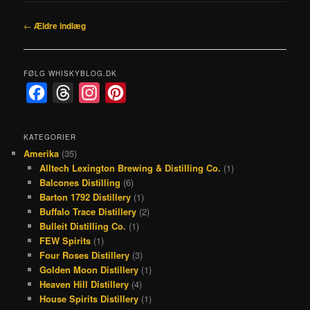
Indlægsnavigation
←
Ældre indlæg
FØLG WHISKYBLOG.DK
F
T
I
P
a
h
n
i
c
r
s
n
KATEGORIER
Amerika
(35)
e
e
t
t
Alltech Lexington Brewing & Distilling Co.
(1)
b
a
a
e
Balcones Distilling
(6)
o
d
g
r
Barton 1792 Distillery
(1)
Buffalo Trace Distillery
(2)
o
s
r
e
Bulleit Distilling Co.
(1)
k
a
s
FEW Spirits
(1)
Four Roses Distillery
(3)
m
t
Golden Moon Distillery
(1)
Heaven Hill Distillery
(4)
House Spirits Distillery
(1)