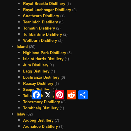
Royal Brackla Distillery
(1)
Royal Lochnagar Distillery
(2)
Strathearn Distillery
(1)
Teaninich Distillery
(3)
Tomatin Distillery
(2)
Tullibardine Distillery
(2)
Wolfburn Distillery
(2)
Island
(29)
Highland Park Distillery
(5)
Isle of Harris Distillery
(1)
Jura Distillery
(1)
Lagg Distillery
(1)
Lochranza Distillery
(6)
Raasay Distillery
(1)
Scapa Distillery
(1)
Facebook
X
Pinterest
Reddit
Share
Talisker Distillery
(9)
Tobermory Distillery
(3)
Torabhaig Distillery
(1)
Islay
(62)
Ardbeg Distillery
(7)
Ardnahoe Distillery
(1)