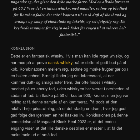
ungarske eg, der giver den dybe mørke farve. Med en alkoholprocent
på 60,2 % er det en intens whisky, med mandler, sødme og blødhed
fra Bourbon fadet, der står i kontrast til en rå duft af skovbund og
svampe og smag af chokolade og lakrids, og selvfølgelig røg. De
krydrede tanniner fra virgin oak fadet får røgen til at vibrere helt
fantastisk.”
KONKLUSION:
Dette er en fantastisk whisky. Hvis man kan lide røget whisky, og
har mod på at prøve
dansk whisky
, så er dette et godt bud på et
køb. Kombinationen mellem røg, sødme og mørke frugter går op i
en højere enhed. Særligt finder jeg det interessant, at der
kommer duft- og smagsnoter frem, der ofte findes i whisky
modnet på ex-sherry fad, uden whiskyen har været i nærheden af
sådan et fad. En flaske på 50 cl. koster 900,- kroner, men jeg var
heldig at få denne sample af en kammerat. På trods af den
relativt høje prissætning, så er det stadig en dram, hvor jeg godt
gad følge den igennem en hel flaskes liv. Konklusionen på denne
anmeldelse af Mosgaard Black Peat 2023 er, at det endnu
engang viser, at det lille danske destilleri er mester i, at få det
maksimale ud af små fad.