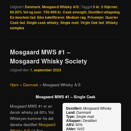
Udgivet i
Danmark
,
Mosgaard Whisky A/S
|
Tagget
5 år
,
5 Stjerner
,
60.00% Vol og over
,
750-999 kr
,
Cask strength
,
Destilleri aftapning
,
Ex-bourbon fad
,
Ikke kølefiltreret
,
Medium røg
,
Privatejet
,
Quarter
Cask fad
,
Single cask whisky
,
Single malt
,
Virgin Oak fad
,
Whisky
samples
Mosgaard MWS #1 –
Mosgaard Whisky Society
Udgivet den
1. september 2023
Hjem
»
Danmark
»
Mosgaard Whisky A/S
Mosgaard MWS #1 – Single Cask
Mosgaard MWS #1 er en
Destilleri:
Mosgaard Whisky
dansk whisky på 60% Vol.
Land:
Danmark
Type:
Single malt
Whiskyen kommer fra det
Aftapper:
Destilleri
danske destilleri
Mosgaard
ABV:
60%
Alder:
NAS
Whisky A/S
på Fyn.