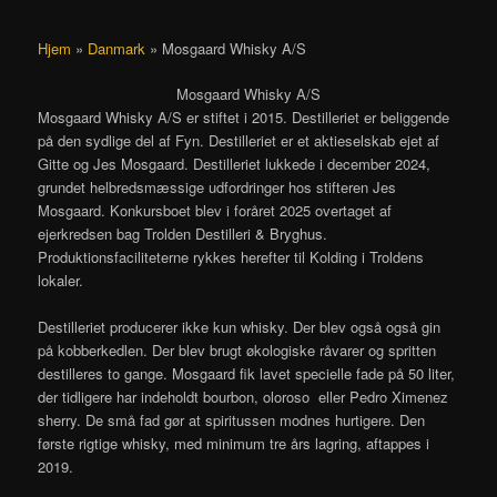
Hjem
»
Danmark
»
Mosgaard Whisky A/S
Mosgaard Whisky A/S
Mosgaard Whisky A/S er stiftet i 2015. Destilleriet er beliggende
på den sydlige del af Fyn. Destilleriet er et aktieselskab ejet af
Gitte og Jes Mosgaard. Destilleriet lukkede i december 2024,
grundet helbredsmæssige udfordringer hos stifteren Jes
Mosgaard. Konkursboet blev i foråret 2025 overtaget af
ejerkredsen bag Trolden Destilleri & Bryghus.
Produktionsfaciliteterne rykkes herefter til Kolding i Troldens
lokaler.
Destilleriet producerer ikke kun whisky. Der blev også også gin
på kobberkedlen. Der blev brugt økologiske råvarer og spritten
destilleres to gange. Mosgaard fik lavet specielle fade på 50 liter,
der tidligere har indeholdt bourbon, oloroso eller Pedro Ximenez
sherry. De små fad gør at spiritussen modnes hurtigere. Den
første rigtige whisky, med minimum tre års lagring, aftappes i
2019.