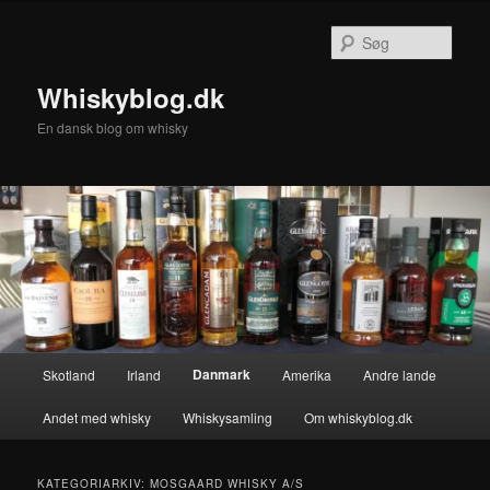
Fortsæt
Fortsæt
til
til
Søg
primært
sekundært
indhold
indhold
Whiskyblog.dk
En dansk blog om whisky
Hovedmenu
Danmark
Skotland
Irland
Amerika
Andre lande
Andet med whisky
Whiskysamling
Om whiskyblog.dk
KATEGORIARKIV:
MOSGAARD WHISKY A/S