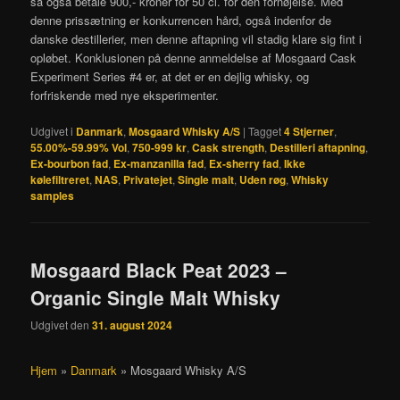
så også betale 900,- kroner for 50 cl. for den fornøjelse. Med
denne prissætning er konkurrencen hård, også indenfor de
danske destillerier, men denne aftapning vil stadig klare sig fint i
opløbet. Konklusionen på denne anmeldelse af Mosgaard Cask
Experiment Series #4 er, at det er en dejlig whisky, og
forfriskende med nye eksperimenter.
Udgivet i
Danmark
,
Mosgaard Whisky A/S
|
Tagget
4 Stjerner
,
55.00%-59.99% Vol
,
750-999 kr
,
Cask strength
,
Destilleri aftapning
,
Ex-bourbon fad
,
Ex-manzanilla fad
,
Ex-sherry fad
,
Ikke
kølefiltreret
,
NAS
,
Privatejet
,
Single malt
,
Uden røg
,
Whisky
samples
Mosgaard Black Peat 2023 –
Organic Single Malt Whisky
Udgivet den
31. august 2024
Hjem
»
Danmark
»
Mosgaard Whisky A/S