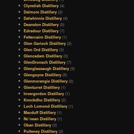
Clynelish Distillery
(4)
Dalmore Distillery
(2)
Dalwhinnie Distillery
(4)
Deanston Distillery
(5)
Edradour Distillery
(7)
Fettercairn Distillery
(1)
Glen Garioch Distillery
(2)
Glen Ord Distillery
(3)
Glencadam Distillery
(3)
GlenDronach Distillery
(7)
Glenglassaugh Distillery
(3)
Glengoyne Distillery
(5)
Glenmorangie Distillery
(2)
Glenturret Distillery
(1)
Invergordon Distillery
(1)
Knockdhu Distillery
(2)
Loch Lomond Distillery
(1)
Macduff Distillery
(1)
Nc’nean Distillery
(1)
Oban Distillery
(3)
Pulteney Distillery
(2)