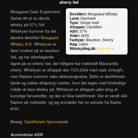
sherry fad
Mosgaard Cask Experiment
Destilleri:
Mosgaard Whisky
Series #4 er en dansk
Land:
Danmark
Type:
Single malt
whisky på 57% Vol.
Aftapper:
Destilleri
Whiskyen kommer fra det
ABV:
57%
Alder:
NAS
danske destilleri
Mosgaard
Fadtype:
Bourbon, Sherry
Whisky A/S
. Whiskyen er
Røg:
Uden
Whiskyblog.dk:
★★★★
★
først modnet på ex-bourbon
fad, og har efterfølgende
lagret på ex-sherry fad, der tidligere har indeholdt Manzanilla
sherry. Whiskyen er aftappet den 13/5-2024 med cask strength,
men flasken kommer uden aldersangivelse. Dette er destilleriets
fjerde og sidste aftapning i serien, hvor der leges med forskellige
måder at lave whisky på. Whiskyen er aftappet uden brug af
kunstige farvestoffer, og den er ikke kølefiltreret. Der er sendt 440
flasker på markedet, og jeg anmelder her en sample fra flaske
#191.
Besøg:
Destilleriets hjemmeside
Anmeldelse #530