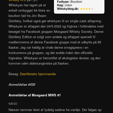
Fadtype:
Bourbon
Whiskyen har lagret på et
Røg:
Uden
Whiskyblog.dk:
★★★★
★
enkelt ombygget 64 liters ex-
bourbon fad fra Jim Beam
Distillery, hvilket også gør whiskyen til en single cask aftapning.
Whiskyen er aftappet den 24/5-2022 og frigives i forbindelse med
besøget fra Facebook gruppen
Mosgaard Whisky Society. Denne
Distillery Edition er solgt som andele og aftappet specielt til
medlemmerne af denne Facebook gruppe med et udbytte på 85
flasker. Jeg var heldig at vinde denne smagsprøve i en
konkurrence på gruppen, og det endda inden den officielle
frigivelse.
Whiskyen er fremstillet af økologiske råvarer, og den
kommer uden aldersangivelse på flasken.
Besøg:
Destilleriets hjemmeside
Anmeldelse #430
Anmeldelse af Mosgaard MWS #1
NÆSE:
Næsen rammes først af tydelig sødme fra vanilje. Der følges op