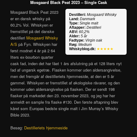
Mosgaard Black Peat 2023 – Single Cask
Mosgaard Black Peat 2023
Destilleri:
Mosgaard Whisky
er en dansk whisky på
Land:
Danmark
Type:
Single malt
60,2% Vol. Whiskyen er
Aftapper:
Destilleri
fremstillet på det danske
ABV:
60,2%
Alder:
5 år
destilleri
Mosgaard Whisky
Fadtype:
Virgin oak
A/S
på Fyn. Whiskyen har
Røg:
Medium
Whiskyblog.dk:
★★★★★
først modnet 4 år på 2 64
liters ex-bourbon quarter
cask fad, inden det har fået 1 års afslutning på et 128 liters nyt
fad af ungarsk egetræ. Flasken kommer uden aldersangivelse,
men det fremgår af destilleriets hjemmeside, at den er 5 år
gammel. Whiskyen er fremstillet af økologiske råvarer, og den
kommer uden aldersangivelse på flasken. Der er sendt 198
flasker på markedet den 23. november 2023, og jeg har her
anmeldt en sample fra flaske #130. Den første aftapning blev
kåret som Europas bedste single malt i Jim Murray’s Whisky
Bible 2023.
Besøg:
Destilleriets hjemmeside