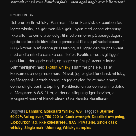
normalt ser på rene Bourbon fade – men også nogle specielle noter.”
KONKLUSION:
Dette er en fin whisky. Kan man lide en klassisk ex-bourbon fad
lagret whisky, så går man ikke galt i byen med denne aftapning.
Ikke alle flaskerne blev solgt til medlemmerne på besøgsdagen,
og de resterende blev efterfølgende sat til salg på webshoppen til
800,- kroner. Med denne prissætning, så ligger den på prisniveau
med andre mindre danske destillerier. Kvalitetsmæssigt ligger
den klart i den gode ende, og ligger sig fint på øverste hylde.
Sammenlignet med
skotsk whisky
i samme prisleje, så er
konkurrencen dog mere hård. Nuvel, jeg er glad for dansk whisky,
og Mosgaard i særdeleshed, så jeg er glad for at have smagt
denne single cask aftapning. Konklusionen på denne anmeldelse
af Mosgaard MWS #1 er, at denne aftapning igen beviser, at
Mosgaard hører til blandt eliten af de danske destillerier.
Udgivet i
Danmark
,
Mosgaard Whisky A/S
|
Tagget
4 Stjerner
,
60.00% Vol og over
,
750-999 kr
,
Cask strength
,
Destilleri aftapning
,
Ex-bourbon fad
,
Ikke kølefiltreret
,
NAS
,
Privatejet
,
Single cask
whisky
,
Single malt
,
Uden røg
,
Whisky samples