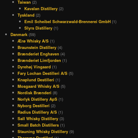
Taiwan
(2)
Kavalan Distillery
(2)
Tyskland
(2)
Emil Scheibel Schwarzwald-Brennerei GmbH
(1)
Slyrs Distillery
(1)
Danmark
(59)
Ærø Whisky A/S
(1)
Braunstein Distillery
(4)
Brænderiet Enghaven
(4)
Brænderiet Limfjorden
(1)
Dyrehøj Vingaard
(1)
Fary Lochan Destilleri A/S
(5)
Knaplund Destilleri
(1)
Mosgaard Whisky A/S
(5)
Nordisk Brænderi
(8)
Norlyk Distillery ApS
(1)
Nyborg Destilleri
(2)
Radius Distillery A/S
(1)
Sall Whisky Distillery
(3)
Small Batch Distillers
(1)
Stauning Whisky Distillery
(9)
Thornæs Destilleri
(1)