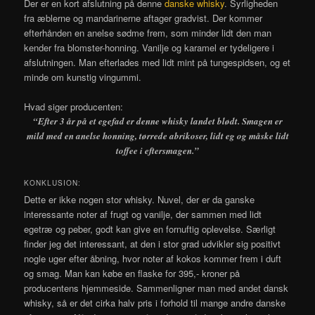
Der er en kort afslutning på denne
danske whisky
. Syrligheden
fra æblerne og mandarinerne aftager gradvist. Der kommer
efterhånden en anelse sødme frem, som minder lidt den man
kender fra blomster-honning. Vanilje og karamel er tydeligere i
afslutningen. Man efterlades med lidt mint på tungespidsen, og et
minde om kunstig vingummi.
Hvad siger producenten:
“Efter 3 år på et egefad er denne whisky landet blødt. Smagen er
mild med en anelse honning, tørrede abrikoser, lidt eg og måske lidt
toffee i eftersmagen.”
KONKLUSION:
Dette er ikke nogen stor whisky. Nuvel, der er da ganske
interessante noter af frugt og vanilje, der sammen med lidt
egetræ og peber, godt kan give en fornuftig oplevelse. Særligt
finder jeg det interessant, at den i stor grad udvikler sig positivt
nogle uger efter åbning, hvor noter af kokos kommer frem i duft
og smag. Man kan købe en flaske for 395,- kroner på
producentens hjemmeside. Sammenligner man med andet dansk
whisky, så er det cirka halv pris i forhold til mange andre danske