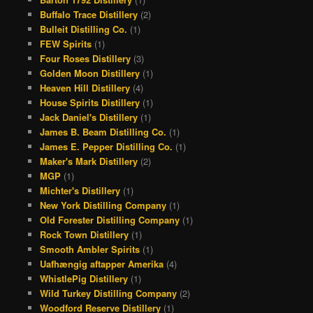
Buffalo Trace Distillery
(2)
o
s
r
e
Bulleit Distilling Co.
(1)
k
a
s
FEW Spirits
(1)
Four Roses Distillery
(3)
m
t
Golden Moon Distillery
(1)
Heaven Hill Distillery
(4)
House Spirits Distillery
(1)
Jack Daniel's Distillery
(1)
James B. Beam Distilling Co.
(1)
James E. Pepper Distilling Co.
(1)
Maker's Mark Distillery
(2)
MGP
(1)
Michter's Distillery
(1)
New York Distilling Company
(1)
Old Forester Distilling Company
(1)
Rock Town Distillery
(1)
Smooth Ambler Spirits
(1)
Uafhængig aftapper Amerika
(4)
WhistlePig Distillery
(1)
Wild Turkey Distilling Company
(2)
Woodford Reserve Distillery
(1)