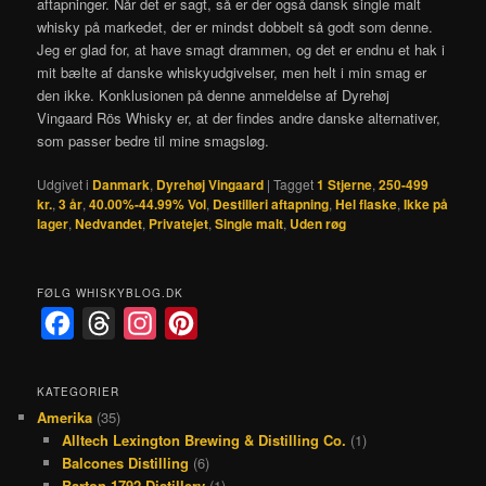
aftapninger. Når det er sagt, så er der også dansk single malt
whisky på markedet, der er mindst dobbelt så godt som denne.
Jeg er glad for, at have smagt drammen, og det er endnu et hak i
mit bælte af danske whiskyudgivelser, men helt i min smag er
den ikke. Konklusionen på denne anmeldelse af Dyrehøj
Vingaard Rös Whisky er, at der findes andre danske alternativer,
som passer bedre til mine smagsløg.
Udgivet i
Danmark
,
Dyrehøj Vingaard
|
Tagget
1 Stjerne
,
250-499
kr.
,
3 år
,
40.00%-44.99% Vol
,
Destilleri aftapning
,
Hel flaske
,
Ikke på
lager
,
Nedvandet
,
Privatejet
,
Single malt
,
Uden røg
FØLG WHISKYBLOG.DK
F
T
I
P
a
h
n
i
c
r
s
n
KATEGORIER
Amerika
(35)
e
e
t
t
Alltech Lexington Brewing & Distilling Co.
(1)
b
a
a
e
Balcones Distilling
(6)
o
d
g
r
Barton 1792 Distillery
(1)