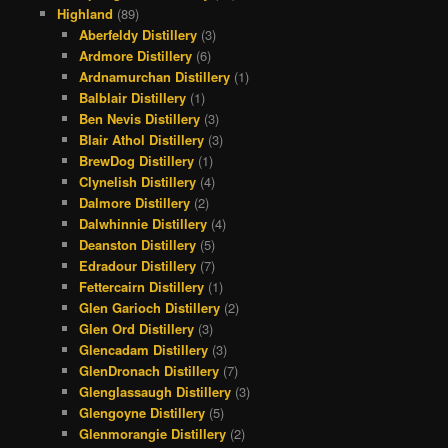
Highland
(89)
Aberfeldy Distillery
(3)
Ardmore Distillery
(6)
Ardnamurchan Distillery
(1)
Balblair Distillery
(1)
Ben Nevis Distillery
(3)
Blair Athol Distillery
(3)
BrewDog Distillery
(1)
Clynelish Distillery
(4)
Dalmore Distillery
(2)
Dalwhinnie Distillery
(4)
Deanston Distillery
(5)
Edradour Distillery
(7)
Fettercairn Distillery
(1)
Glen Garioch Distillery
(2)
Glen Ord Distillery
(3)
Glencadam Distillery
(3)
GlenDronach Distillery
(7)
Glenglassaugh Distillery
(3)
Glengoyne Distillery
(5)
Glenmorangie Distillery
(2)