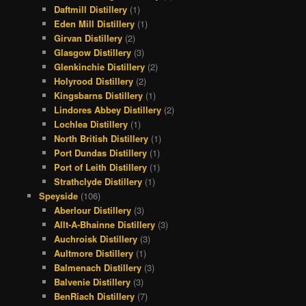
Daftmill Distillery
(1)
Eden Mill Distillery
(1)
Girvan Distillery
(2)
Glasgow Distillery
(3)
Glenkinchie Distillery
(2)
Holyrood Distillery
(2)
Kingsbarns Distillery
(1)
Lindores Abbey Distillery
(2)
Lochlea Distillery
(1)
North British Distillery
(1)
Port Dundas Distillery
(1)
Port of Leith Distillery
(1)
Strathclyde Distillery
(1)
Speyside
(106)
Aberlour Distillery
(3)
Allt-A-Bhainne Distillery
(3)
Auchroisk Distillery
(3)
Aultmore Distillery
(1)
Balmenach Distillery
(3)
Balvenie Distillery
(3)
BenRiach Distillery
(7)