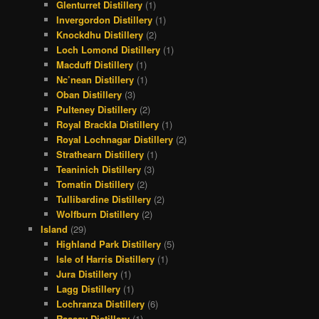
Glenturret Distillery
(1)
Invergordon Distillery
(1)
Knockdhu Distillery
(2)
Loch Lomond Distillery
(1)
Macduff Distillery
(1)
Nc’nean Distillery
(1)
Oban Distillery
(3)
Pulteney Distillery
(2)
Royal Brackla Distillery
(1)
Royal Lochnagar Distillery
(2)
Strathearn Distillery
(1)
Teaninich Distillery
(3)
Tomatin Distillery
(2)
Tullibardine Distillery
(2)
Wolfburn Distillery
(2)
Island
(29)
Highland Park Distillery
(5)
Isle of Harris Distillery
(1)
Jura Distillery
(1)
Lagg Distillery
(1)
Lochranza Distillery
(6)
Raasay Distillery
(1)