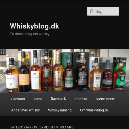
Fortsæt
Fortsæt
til
til
Søg
primært
sekundært
indhold
indhold
Whiskyblog.dk
En dansk blog om whisky
Hovedmenu
Danmark
Skotland
Irland
Amerika
Andre lande
Andet med whisky
Whiskysamling
Om whiskyblog.dk
KATEGORIARKIV:
DYREHØJ VINGAARD