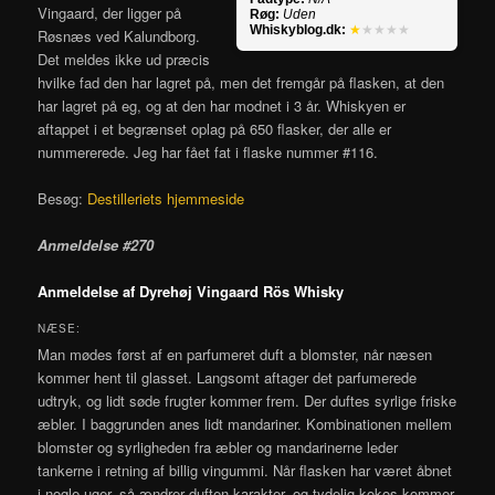
Vingaard, der ligger på
Røg:
Uden
Whiskyblog.dk:
★
★★★★
Røsnæs ved Kalundborg.
Det meldes ikke ud præcis
hvilke fad den har lagret på, men det fremgår på flasken, at den
har lagret på eg, og at den har modnet i 3 år. Whiskyen er
aftappet i et begrænset oplag på 650 flasker, der alle er
nummererede. Jeg har fået fat i flaske nummer #116.
Besøg:
Destilleriets hjemmeside
Anmeldelse #270
Anmeldelse af Dyrehøj Vingaard Rös Whisky
NÆSE:
Man mødes først af en parfumeret duft a blomster, når næsen
kommer hent til glasset. Langsomt aftager det parfumerede
udtryk, og lidt søde frugter kommer frem. Der duftes syrlige friske
æbler. I baggrunden anes lidt mandariner. Kombinationen mellem
blomster og syrligheden fra æbler og mandarinerne leder
tankerne i retning af billig vingummi. Når flasken har været åbnet
i nogle uger, så ændrer duften karakter, og tydelig kokos kommer