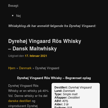
Besøgt:
Nej
Whiskyblog.dk har anmeldt følgende fra
Dyrehøj Vingaard:
Dyrehøj Vingaard Rös Whisky
– Dansk Maltwhisky
Udgivet den
17. februar 2021
Hjem
»
Danmark
»
Dyrehøj Vingaard
Dyrehøj Vingaard Rös Whisky – Begrænset oplag
Dyrehøj Vingaard Rös
Destilleri:
Dyrehøj Vingaard
Whisky er en whisky på 40%
Land:
Danmark
Type:
Single malt
Vol. Denne whisky er fra det
Aftapper:
Destilleri
danske destilleri
og
ABV:
40%
Alder:
3 år
vinproducent Dyrehøj
Fadtype:
N/A