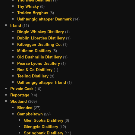
Thy Whisky
(9)
Trolden Bryghus
(6)
Uafhængig aftapper Danmark
(14)
Irland
(11)
Dingle Whiskey Distillery
(1)
Dublin Liberties Distillery
(1)
Kilbeggan Distilling Co.
(1)
Midleton Distillery
(5)
Old Bushmills Distillery
(1)
Pearse Lyons Distillery
(1)
Roe & Co Distillery
(1)
Teeling Distillery
(3)
Uafhængig aftapper Irland
(1)
Private Cask
(10)
Reportage
(14)
Skotland
(369)
Blended
(27)
Campbeltown
(29)
Glen Scotia Distillery
(6)
Glengyle Distillery
(12)
Springbank Distillery
(11)