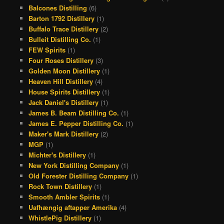
b
a
a
e
Balcones Distilling
(6)
o
d
g
r
Barton 1792 Distillery
(1)
Buffalo Trace Distillery
(2)
o
s
r
e
Bulleit Distilling Co.
(1)
k
a
s
FEW Spirits
(1)
Four Roses Distillery
(3)
m
t
Golden Moon Distillery
(1)
Heaven Hill Distillery
(4)
House Spirits Distillery
(1)
Jack Daniel's Distillery
(1)
James B. Beam Distilling Co.
(1)
James E. Pepper Distilling Co.
(1)
Maker's Mark Distillery
(2)
MGP
(1)
Michter's Distillery
(1)
New York Distilling Company
(1)
Old Forester Distilling Company
(1)
Rock Town Distillery
(1)
Smooth Ambler Spirits
(1)
Uafhængig aftapper Amerika
(4)
WhistlePig Distillery
(1)