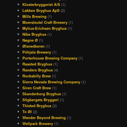
Klosterbryggeriet A/S
(1)
Løkken Bryghus ApS
(2)
Mills Brewing
(1)
Moersleutel Craft Brewery
(1)
Mylius-Erichsen Bryghus
(1)
Nibe Bryghus
(1)
Nøgne Ø
(1)
Ølsnedkeren
(1)
Põhjala Brewery
(1)
Porterhouse Brewing Company
(1)
Raasted Bryghus
(1)
Randers Bryghus
(4)
Rockabilly Brew
(1)
Sierra Nevada Brewing Company
(1)
Siren Craft Brew
(1)
Skanderborg Bryghus
(1)
Stigbergets Bryggeri
(1)
Thisted Bryghus
(2)
To Øl
(2)
Wander Beyond Brewing
(1)
Wellpark Brewery
(1)