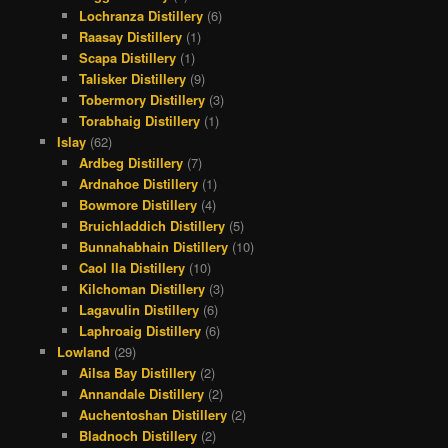
Lochranza Distillery
(6)
Raasay Distillery
(1)
Scapa Distillery
(1)
Talisker Distillery
(9)
Tobermory Distillery
(3)
Torabhaig Distillery
(1)
Islay
(62)
Ardbeg Distillery
(7)
Ardnahoe Distillery
(1)
Bowmore Distillery
(4)
Bruichladdich Distillery
(5)
Bunnahabhain Distillery
(10)
Caol Ila Distillery
(10)
Kilchoman Distillery
(3)
Lagavulin Distillery
(6)
Laphroaig Distillery
(6)
Lowland
(29)
Ailsa Bay Distillery
(2)
Annandale Distillery
(2)
Auchentoshan Distillery
(2)
Bladnoch Distillery
(2)