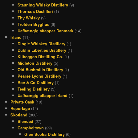
Stauning Whisky Distillery
(9)
Thornæs Destilleri
(1)
Thy Whisky
(9)
Trolden Bryghus
(6)
Uafhængig aftapper Danmark
(14)
Irland
(11)
Dingle Whiskey Distillery
(1)
Dublin Liberties Distillery
(1)
Kilbeggan Distilling Co.
(1)
Midleton Distillery
(5)
Old Bushmills Distillery
(1)
Pearse Lyons Distillery
(1)
Roe & Co Distillery
(1)
Teeling Distillery
(3)
Uafhængig aftapper Irland
(1)
Private Cask
(10)
Reportage
(14)
Skotland
(368)
Blended
(27)
Campbeltown
(29)
Glen Scotia Distillery
(6)