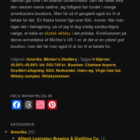
næsten går over i en brændt fornemmelse. Den har heller ikke
den næsten vamle sødme, jeg tidligere har fundet i mange
amerikanske bourbons, Man får så til gengæld også lov til at
betale for det. En flaske koster lige over 500,- kroner. Når man
tager det i betragtning, så vil jeg til dog stadig sandsynligvis
vælge, at købe en
skotsk whisky
i det prisleje. Konklusionen på
denne anmeldelse af Michter’s US 1 er, at det er en yderst god
bourbon, men det får man også til at lov til at betale for.
Udgivet i
Amerika
,
Michter's Distillery
|
Tagget
4 Stjerner
,
45.00%-49.99% Vol
,
500-749 kr.
,
Bourbon
,
Chatham Imports
,
Destilleri aftapning
,
NAS
,
Nedvandet
,
Uden røg
,
Virgin Oak fad
,
Whisky samples
,
Whiskymessen
FØLG WHISKYBLOG.DK
F
T
I
P
a
h
n
i
c
r
s
n
KATEGORIER
Amerika
(35)
e
e
t
t
Alltech Lexington Brewing & Distilling Co.
(1)