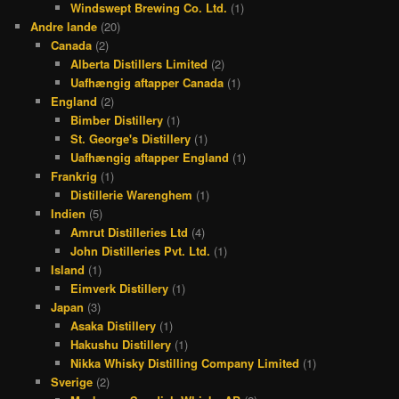
Windswept Brewing Co. Ltd.
(1)
Andre lande
(20)
Canada
(2)
Alberta Distillers Limited
(2)
Uafhængig aftapper Canada
(1)
England
(2)
Bimber Distillery
(1)
St. George's Distillery
(1)
Uafhængig aftapper England
(1)
Frankrig
(1)
Distillerie Warenghem
(1)
Indien
(5)
Amrut Distilleries Ltd
(4)
John Distilleries Pvt. Ltd.
(1)
Island
(1)
Eimverk Distillery
(1)
Japan
(3)
Asaka Distillery
(1)
Hakushu Distillery
(1)
Nikka Whisky Distilling Company Limited
(1)
Sverige
(2)