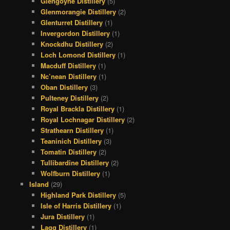
Glengoyne Distillery
(5)
Glenmorangie Distillery
(2)
Glenturret Distillery
(1)
Invergordon Distillery
(1)
Knockdhu Distillery
(2)
Loch Lomond Distillery
(1)
Macduff Distillery
(1)
Nc’nean Distillery
(1)
Oban Distillery
(3)
Pulteney Distillery
(2)
Royal Brackla Distillery
(1)
Royal Lochnagar Distillery
(2)
Strathearn Distillery
(1)
Teaninich Distillery
(3)
Tomatin Distillery
(2)
Tullibardine Distillery
(2)
Wolfburn Distillery
(1)
Island
(29)
Highland Park Distillery
(5)
Isle of Harris Distillery
(1)
Jura Distillery
(1)
Lagg Distillery
(1)