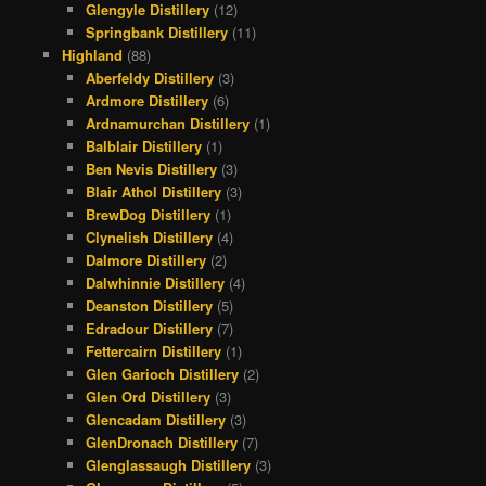
Glengyle Distillery
(12)
Springbank Distillery
(11)
Highland
(88)
Aberfeldy Distillery
(3)
Ardmore Distillery
(6)
Ardnamurchan Distillery
(1)
Balblair Distillery
(1)
Ben Nevis Distillery
(3)
Blair Athol Distillery
(3)
BrewDog Distillery
(1)
Clynelish Distillery
(4)
Dalmore Distillery
(2)
Dalwhinnie Distillery
(4)
Deanston Distillery
(5)
Edradour Distillery
(7)
Fettercairn Distillery
(1)
Glen Garioch Distillery
(2)
Glen Ord Distillery
(3)
Glencadam Distillery
(3)
GlenDronach Distillery
(7)
Glenglassaugh Distillery
(3)