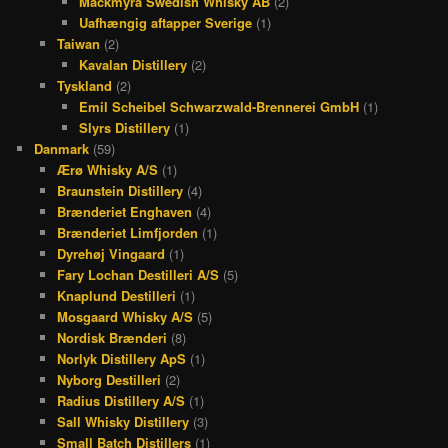
Mackmyra Swedish Whisky AB
(2)
Uafhængig aftapper Sverige
(1)
Taiwan
(2)
Kavalan Distillery
(2)
Tyskland
(2)
Emil Scheibel Schwarzwald-Brennerei GmbH
(1)
Slyrs Distillery
(1)
Danmark
(59)
Ærø Whisky A/S
(1)
Braunstein Distillery
(4)
Brænderiet Enghaven
(4)
Brænderiet Limfjorden
(1)
Dyrehøj Vingaard
(1)
Fary Lochan Destilleri A/S
(5)
Knaplund Destilleri
(1)
Mosgaard Whisky A/S
(5)
Nordisk Brænderi
(8)
Norlyk Distillery ApS
(1)
Nyborg Destilleri
(2)
Radius Distillery A/S
(1)
Sall Whisky Distillery
(3)
Small Batch Distillers
(1)