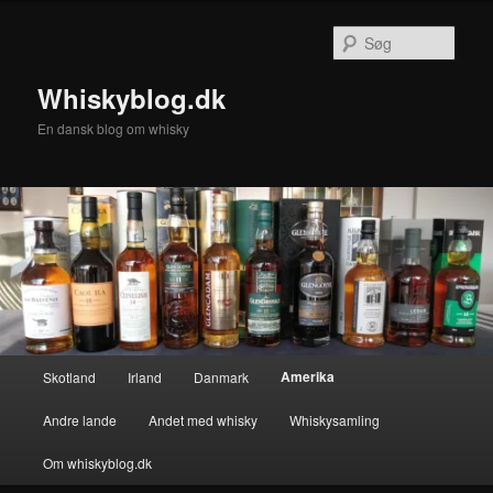
Fortsæt
Fortsæt
til
til
Søg
primært
sekundært
indhold
indhold
Whiskyblog.dk
En dansk blog om whisky
Hovedmenu
Amerika
Skotland
Irland
Danmark
Andre lande
Andet med whisky
Whiskysamling
Om whiskyblog.dk