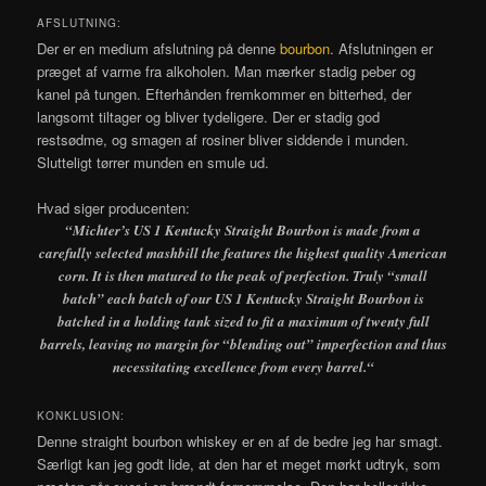
AFSLUTNING:
Der er en medium afslutning på denne
bourbon
. Afslutningen er
præget af varme fra alkoholen. Man mærker stadig peber og
kanel på tungen. Efterhånden fremkommer en bitterhed, der
langsomt tiltager og bliver tydeligere. Der er stadig god
restsødme, og smagen af rosiner bliver siddende i munden.
Slutteligt tørrer munden en smule ud.
Hvad siger producenten:
“Michter’s US 1 Kentucky Straight Bourbon is made from a
carefully selected mashbill the features the highest quality American
corn. It is then matured to the peak of perfection. Truly “small
batch” each batch of our US 1 Kentucky Straight Bourbon is
batched in a holding tank sized to fit a maximum of twenty full
barrels, leaving no margin for “blending out” imperfection and thus
necessitating excellence from every barrel.
“
KONKLUSION:
Denne straight bourbon whiskey er en af de bedre jeg har smagt.
Særligt kan jeg godt lide, at den har et meget mørkt udtryk, som