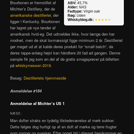
Bourbonen er fremstillet af
ABV:
45,7%
Alder:
NAS
Michter’s Distillery, der de
Fadtype:
Virgin oak
amerikanske destillerier
, der
Røg:
Uden
Whiskyblog.dk:
★★★★
★
ligger i Kentucky. Bourbonen
har lagret på nye tønder af
amerikansk hvid-eg. Det udmeldes ikke, hvor længe den har
modnet, men de skal lovmæssigt ligge minimum 2 år. Destilleriet
gør meget ud af at kalde deres produkt for “small batch”, da
deres tappe-anlæg højst kan håndtere 20 fad ad gangen. Denne
sample fik jeg som en del af de gratis smagsprøver på billetten
på
whiskymessen 2019
.
Besøg:
Destilleriets hjemmeside
Anmeldelse #184
Anmeldelse af Michter’s US 1
NÆSE:
Man dufter straks en tydelig tilstedeværelse af mørk sukker.
Dette følges dog hurtigt op af en duft af mørke og tørre frugter
som rosiner og svesker. Efter noget tid i glasset fremkommer en