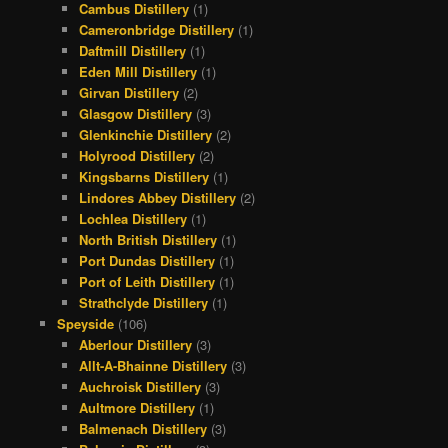
Cambus Distillery
(1)
Cameronbridge Distillery
(1)
Daftmill Distillery
(1)
Eden Mill Distillery
(1)
Girvan Distillery
(2)
Glasgow Distillery
(3)
Glenkinchie Distillery
(2)
Holyrood Distillery
(2)
Kingsbarns Distillery
(1)
Lindores Abbey Distillery
(2)
Lochlea Distillery
(1)
North British Distillery
(1)
Port Dundas Distillery
(1)
Port of Leith Distillery
(1)
Strathclyde Distillery
(1)
Speyside
(106)
Aberlour Distillery
(3)
Allt-A-Bhainne Distillery
(3)
Auchroisk Distillery
(3)
Aultmore Distillery
(1)
Balmenach Distillery
(3)