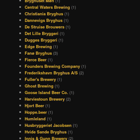
Bryghuset Møn
(1)
Central Waters Brewing
(1)
Christiania Bryghus
(1)
Dannevigs Bryghus
(1)
De Struise Brouwers
(1)
Det Lille Bryggeri
(1)
Dugges Bryggeri
(1)
Edge Brewing
(1)
Fanø Bryghus
(3)
Fierce Beer
(1)
Founders Brewing Company
(1)
Frederikshavn Bryghus A/S
(2)
Fuller's Brewery
(1)
Ghost Brewing
(1)
Goose Island Beer Co.
(1)
Harviestoun Brewery
(2)
Hjort Beer
(1)
Hoppe.beer
(1)
Humleland
(1)
Husbryggeriet Jacobsen
(1)
Hvide Sande Bryghus
(1)
Innis & Gunn Brewery
(2)