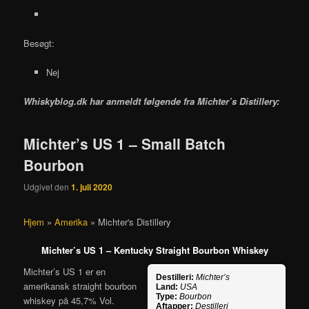
Besøgt:
Nej
Whiskyblog.dk har anmeldt følgende fra
Michter’s Distillery:
Michter’s US 1 – Small Batch
Bourbon
Udgivet den
1. juli 2020
Hjem
»
Amerika
»
Michter's Distillery
Michter’s US 1 – Kentucky Straight Bourbon Whiskey
Michter’s US 1 er en
Destilleri:
Michter’s
amerikansk straight bourbon
Land:
USA
Type:
Bourbon
whiskey på 45,7% Vol.
Aftapper:
Destilleri