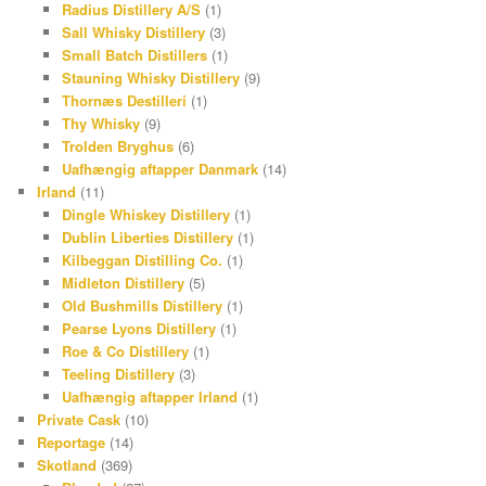
Radius Distillery A/S
(1)
Sall Whisky Distillery
(3)
Small Batch Distillers
(1)
Stauning Whisky Distillery
(9)
Thornæs Destilleri
(1)
Thy Whisky
(9)
Trolden Bryghus
(6)
Uafhængig aftapper Danmark
(14)
Irland
(11)
Dingle Whiskey Distillery
(1)
Dublin Liberties Distillery
(1)
Kilbeggan Distilling Co.
(1)
Midleton Distillery
(5)
Old Bushmills Distillery
(1)
Pearse Lyons Distillery
(1)
Roe & Co Distillery
(1)
Teeling Distillery
(3)
Uafhængig aftapper Irland
(1)
Private Cask
(10)
Reportage
(14)
Skotland
(369)