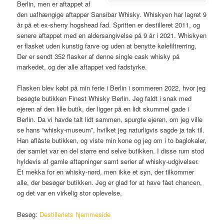
Berlin, men er aftappet af
den uafhængige aftapper Sansibar Whisky. Whiskyen har lagret 9
år på et ex-sherry hogshead fad. Spritten er destilleret 2011, og
senere aftappet med en aldersangivelse på 9 år i 2021. Whiskyen
er flasket uden kunstig farve og uden at benytte kølefiltrerring,
Der er sendt 352 flasker af denne single cask whisky på
markedet, og der alle aftappet ved fadstyrke.
Flasken blev købt på min ferie i Berlin i sommeren 2022, hvor jeg
besøgte butikken Finest Whisky Berlin. Jeg faldt i snak med
ejeren af den lille butik, der ligger på en lidt skummel gade i
Berlin. Da vi havde talt lidt sammen, spurgte ejeren, om jeg ville
se hans “whisky-museum”, hvilket jeg naturligvis sagde ja tak til.
Han aflåste butikken, og viste min kone og jeg om i to baglokaler,
der samlet var en del større end selve butikken. I disse rum stod
hyldevis af gamle aftapninger samt serier af whisky-udgivelser.
Et mekka for en whisky-nørd, men ikke et syn, der tilkommer
alle, der besøger butikken. Jeg er glad for at have fået chancen,
og det var en virkelig stor oplevelse,
Besøg:
Destilleriets hjemmeside