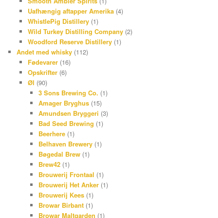
Smooth Ambler Spirits
(1)
Uafhængig aftapper Amerika
(4)
WhistlePig Distillery
(1)
Wild Turkey Distilling Company
(2)
Woodford Reserve Distillery
(1)
Andet med whisky
(112)
Fødevarer
(16)
Opskrifter
(6)
Øl
(90)
3 Sons Brewing Co.
(1)
Amager Bryghus
(15)
Amundsen Bryggeri
(3)
Bad Seed Brewing
(1)
Beerhere
(1)
Belhaven Brewery
(1)
Bøgedal Brew
(1)
Brew42
(1)
Brouwerij Frontaal
(1)
Brouwerij Het Anker
(1)
Brouwerij Kees
(1)
Browar Birbant
(1)
Browar Maltgarden
(1)