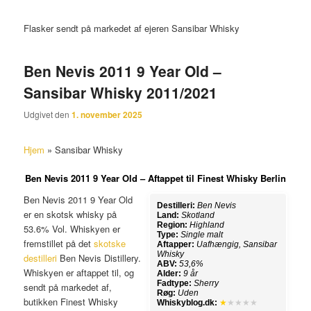
Flasker sendt på markedet af ejeren Sansibar Whisky
Ben Nevis 2011 9 Year Old –
Sansibar Whisky 2011/2021
Udgivet den
1. november 2025
Hjem
»
Sansibar Whisky
Ben Nevis 2011 9 Year Old – Aftappet til Finest Whisky Berlin
Ben Nevis 2011 9 Year Old
Destilleri:
Ben Nevis
er en skotsk whisky på
Land:
Skotland
Region:
Highland
53.6% Vol. Whiskyen er
Type:
Single malt
fremstillet på det
skotske
Aftapper:
Uafhængig, Sansibar
Whisky
destilleri
Ben Nevis Distillery.
ABV:
53,6%
Whiskyen er aftappet til, og
Alder:
9 år
Fadtype:
Sherry
sendt på markedet af,
Røg:
Uden
butikken Finest Whisky
Whiskyblog.dk:
★
★★★★