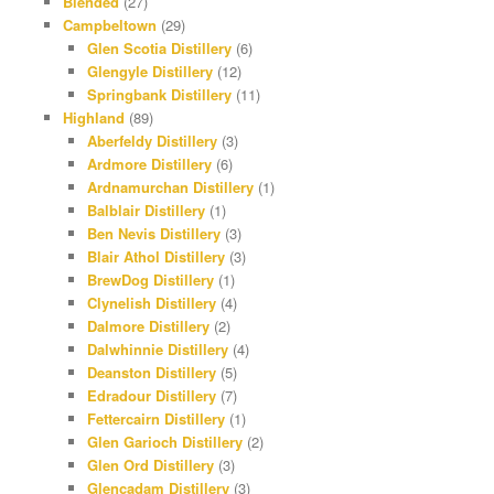
Blended
(27)
Campbeltown
(29)
Glen Scotia Distillery
(6)
Glengyle Distillery
(12)
Springbank Distillery
(11)
Highland
(89)
Aberfeldy Distillery
(3)
Ardmore Distillery
(6)
Ardnamurchan Distillery
(1)
Balblair Distillery
(1)
Ben Nevis Distillery
(3)
Blair Athol Distillery
(3)
BrewDog Distillery
(1)
Clynelish Distillery
(4)
Dalmore Distillery
(2)
Dalwhinnie Distillery
(4)
Deanston Distillery
(5)
Edradour Distillery
(7)
Fettercairn Distillery
(1)
Glen Garioch Distillery
(2)
Glen Ord Distillery
(3)
Glencadam Distillery
(3)