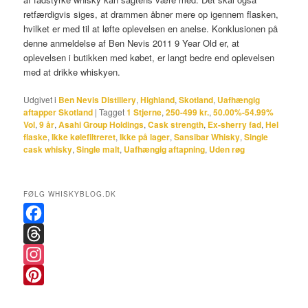
retfærdigvis siges, at drammen åbner mere op igennem flasken,
hvilket er med til at løfte oplevelsen en anelse. Konklusionen på
denne anmeldelse af Ben Nevis 2011 9 Year Old er, at
oplevelsen i butikken med købet, er langt bedre end oplevelsen
med at drikke whiskyen.
Udgivet i
Ben Nevis Distillery
,
Highland
,
Skotland
,
Uafhængig
aftapper Skotland
|
Tagget
1 Stjerne
,
250-499 kr.
,
50.00%-54.99%
Vol
,
9 år
,
Asahi Group Holdings
,
Cask strength
,
Ex-sherry fad
,
Hel
flaske
,
Ikke kølefiltreret
,
Ikke på lager
,
Sansibar Whisky
,
Single
cask whisky
,
Single malt
,
Uafhængig aftapning
,
Uden røg
FØLG WHISKYBLOG.DK
F
a
T
c
h
I
e
r
n
P