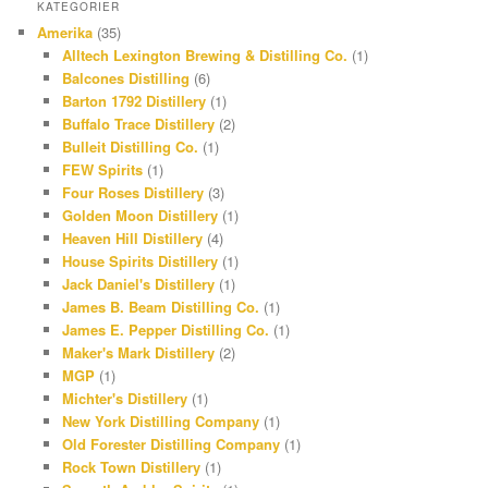
KATEGORIER
b
e
s
i
Amerika
(35)
o
a
t
n
Alltech Lexington Brewing & Distilling Co.
(1)
Balcones Distilling
(6)
o
d
a
t
Barton 1792 Distillery
(1)
k
s
g
e
Buffalo Trace Distillery
(2)
r
r
Bulleit Distilling Co.
(1)
FEW Spirits
(1)
a
e
Four Roses Distillery
(3)
m
s
Golden Moon Distillery
(1)
Heaven Hill Distillery
(4)
t
House Spirits Distillery
(1)
Jack Daniel's Distillery
(1)
James B. Beam Distilling Co.
(1)
James E. Pepper Distilling Co.
(1)
Maker's Mark Distillery
(2)
MGP
(1)
Michter's Distillery
(1)
New York Distilling Company
(1)
Old Forester Distilling Company
(1)
Rock Town Distillery
(1)