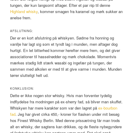
tungen, der kun langsomt aftager. Efter et par nip til denne
Highland whisky
, kommer smagen fra karamel og mørk sukker an
anelse frem.
AFSLUTNING:
Der er en kort afslutning på whiskyen. Sødme fra honning og
vanilje har lagt sig som et tyndt lag i munden, men aftager dog
hurtigt. En let bitterhed kommer herefter mere frem, og det giver
associationer til hasselnødder og mørk chokolade. Momentvis
mærkes stadig lidt stærk wasabi og ingefær på tungen, der
sammen med alkolen er med til at give varme i munden. Munden
tørrer slutteligt helt ud.
KONKLUSION:
Dette er ikke nogen stor whisky. Hvis man forventer tydelig
indflydelse fra modningen på ex-sherry fad, så bliver man skuffet.
Whiskyen har mere karakter som var den lagret på
ex-bourbon
fad
. Jeg har givet cirka 450,- kroner for flasken under mit besøg
hos Finest Whisky Berlin. Med denne prissætning får man trods
alt en whisky, der sagtens kan drikkes, og de fleste nybegyndere
af fadstyrke whisky kan sagtens være med. Det skal også