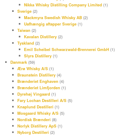
Nikka Whisky Distilling Company Limited
(1)
Sverige
(2)
Mackmyra Swedish Whisky AB
(2)
Uafhængig aftapper Sverige
(1)
Taiwan
(2)
Kavalan Distillery
(2)
Tyskland
(2)
Emil Scheibel Schwarzwald-Brennerei GmbH
(1)
Slyrs Distillery
(1)
Danmark
(59)
Ærø Whisky A/S
(1)
Braunstein Distillery
(4)
Brænderiet Enghaven
(4)
Brænderiet Limfjorden
(1)
Dyrehøj Vingaard
(1)
Fary Lochan Destilleri A/S
(5)
Knaplund Destilleri
(1)
Mosgaard Whisky A/S
(5)
Nordisk Brænderi
(8)
Norlyk Distillery ApS
(1)
Nyborg Destilleri
(2)