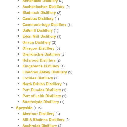
Annandale Distillery
(2)
Auchentoshan Distillery
(2)
Bladnoch Distillery
(2)
Cambus Distillery
(1)
Cameronbridge Distillery
(1)
Daftmill Distillery
(1)
Eden Mill Distillery
(1)
Girvan Distillery
(2)
Glasgow Distillery
(3)
Glenkinchie Distillery
(2)
Holyrood Distillery
(2)
Kingsbarns Distillery
(1)
Lindores Abbey Distillery
(2)
Lochlea Distillery
(1)
North British Distillery
(1)
Port Dundas Distillery
(1)
Port of Leith Distillery
(1)
Strathclyde Distillery
(1)
Speyside
(106)
Aberlour Distillery
(3)
Allt-A-Bhainne Distillery
(3)
Auchroisk Distillery
(3)