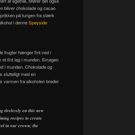
ert af egetræ, tilfører det også
kyen bliver chokolade og cacao
prikken på tungen fra stærk
alkohol i denne
Speyside
 frugter hænger fint ved i
m et fint lag i munden. Smagen
rhed i munden. Chokolade og
 slutteligt med en
s varmen fra alkoholen breder
g tirelessly on this new
ning recipes to create
el in our crown; the