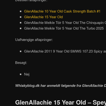
GlenAllachie 10 Year Old Cask Strength Batch #1
GlenAllachie 15 Year Old
GlenAllachie Meikle Tòir 5 Year Old The Chinquapin
GlenAllachie Meikle Tòir 5 Year Old The Turbo 2025
Uafhængige aftapninger:
GlenAllachie 2011 9 Year Old SMWS 107.23 Spicy an
Besøgt:
Nej
Whiskyblog.dk har anmeldt følgende fra
GlenAllachie Di
GlenAllachie 15 Year Old – Spe