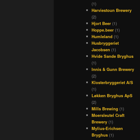
(1)
Harviestoun Brewery
(2)
Hjort Beer
(1)
Hoppe.beer
(1)
Humleland
(1)
Husbryggeriet
Jacobsen
(1)
Hvide Sande Bryghus
(1)
Innis & Gunn Brewery
(2)
Klosterbryggeriet A/S
(1)
Løkken Bryghus ApS
(2)
Mills Brewing
(1)
Moersleutel Craft
Brewery
(1)
Mylius-Erichsen
Bryghus
(1)