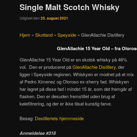
Single Malt Scotch Whisky
Udgivet den
25. august 2021
Hjem
»
Skotland
»
Speyside
»
GlenAllachie Distillery
GlenAllachie 15 Year Old – fra Oloro
GlenAllachie 15 Year Old er en skotsk whisky på 46%
vol. Den er produceret på
GlenAllachie Distillery
, der
ligger i Speyside regionen. Whiskyen er modnet på et mix
af Pedro Ximenez og Oloroso ex-sherry fad. Whiskyen
har lagret på disse fad i mindst 15 år, som det fremgår af
flasken. Den er desuden fremstillet uden brug af
kølefiltrering, og der er ikke tilsat kunstig farve.
Besøg:
Destilleriets hjemmeside
Anmeldelse #318