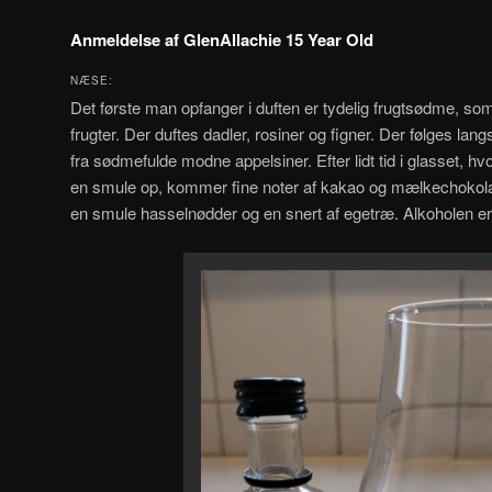
Anmeldelse af GlenAllachie 15 Year Old
NÆSE:
Det første man opfanger i duften er tydelig frugtsødme, so
frugter. Der duftes dadler, rosiner og figner. Der følges l
fra sødmefulde modne appelsiner. Efter lidt tid i glasset, hv
en smule op, kommer fine noter af kakao og mælkechokol
en smule hasselnødder og en snert af egetræ. Alkoholen er 