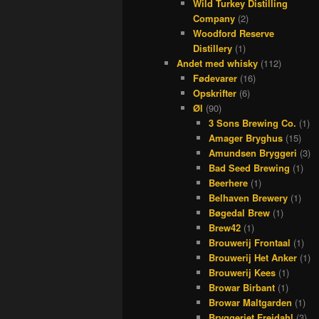
Wild Turkey Distilling
Company
(2)
Woodford Reserve
Distillery
(1)
Andet med whisky
(112)
Fødevarer
(16)
Opskrifter
(6)
Øl
(90)
3 Sons Brewing Co.
(1)
Amager Bryghus
(15)
Amundsen Bryggeri
(3)
Bad Seed Brewing
(1)
Beerhere
(1)
Belhaven Brewery
(1)
Bøgedal Brew
(1)
Brew42
(1)
Brouwerij Frontaal
(1)
Brouwerij Het Anker
(1)
Brouwerij Kees
(1)
Browar Birbant
(1)
Browar Maltgarden
(1)
Bryggeriet Frejdahl
(3)