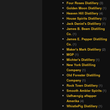
Four Roses Distillery
(3)
Golden Moon Distillery
(1)
Heaven Hill Distillery
(4)
House Spirits Distillery
(1)
Jack Daniel's Distillery
(1)
James B. Beam Distilling
Co.
(1)
James E. Pepper Distilling
Co.
(1)
Maker's Mark Distillery
(2)
MGP
(1)
Michter's Distillery
(1)
New York Distilling
Company
(1)
Old Forester Distilling
Company
(1)
Rock Town Distillery
(1)
Smooth Ambler Spirits
(1)
Uafhængig aftapper
Amerika
(4)
WhistlePig Distillery
(1)