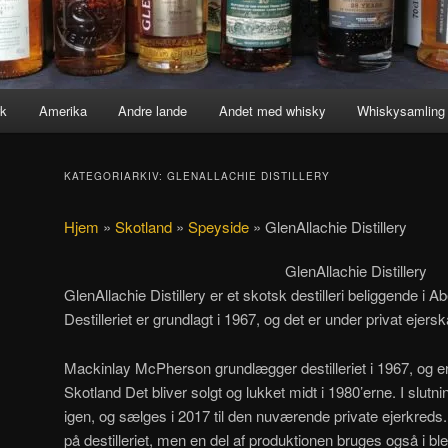
k
Amerika
Andre lande
Andet med whisky
Whiskysamling
KATEGORIARKIV:
GLENALLACHIE DISTILLERY
Hjem
»
Skotland
»
Speyside
»
GlenAllachie Distillery
GlenAllachie Distillery
GlenAllachie Distillery er et skotsk destilleri beliggende i 
Destilleriet er grundlagt i 1967, og det er under privat ejersk
Mackinlay McPherson grundlægger destilleriet i 1967, og er e
Skotland Det bliver solgt og lukket midt i 1980’erne. I slutn
igen, og sælges i 2017 til den nuværende private ejerkreds
på destilleriet, men en del af produktionen bruges også i bl