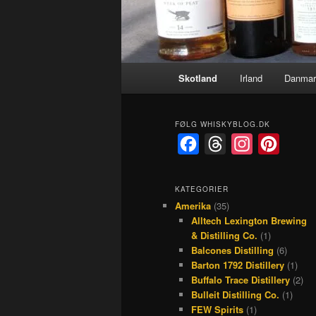
Hovedmenu
Skotland
Irland
Danmar
FØLG WHISKYBLOG.DK
F
T
I
P
a
h
n
i
c
r
s
n
KATEGORIER
Amerika
(35)
e
e
t
t
Alltech Lexington Brewing
b
a
a
e
& Distilling Co.
(1)
o
d
g
r
Balcones Distilling
(6)
Barton 1792 Distillery
(1)
o
s
r
e
Buffalo Trace Distillery
(2)
k
a
s
Bulleit Distilling Co.
(1)
FEW Spirits
(1)
m
t