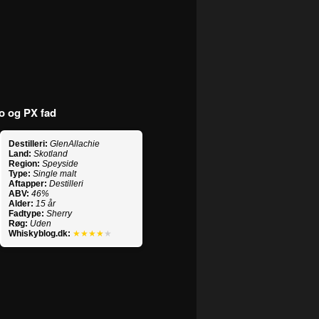
so og PX fad
Destilleri:
GlenAllachie
Land:
Skotland
Region:
Speyside
Type:
Single malt
Aftapper:
Destilleri
ABV:
46%
Alder:
15 år
Fadtype:
Sherry
Røg:
Uden
Whiskyblog.dk:
★★★★
★