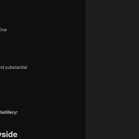
 One
d substantial
stillery:
yside