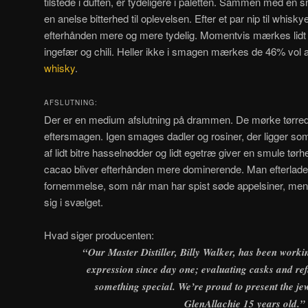
tilstede i duften, er tydeligere i paletten. Sammen med en sn
en anelse bitterhed til oplevelsen. Efter et par nip til whis
efterhånden mere og mere tydelig. Momentvis mærkes lidt 
ingefær og chili. Heller ikke i smagen mærkes de 46% vol 
whisky
.
AFSLUTNING:
Der er en medium afslutning på drammen. De mørke tørrede
eftersmagen. Igen smages dadler og rosiner, der ligger so
af lidt bitre hasselnødder og lidt egetræ giver en smule tø
cacao bliver efterhånden mere dominerende. Man efterlades
fornemmelse, som når man har spist søde appelsiner, men
sig i svælget.
Hvad siger producenten:
“Our Master Distiller, Billy Walker, has been workin
expression since day one; evaluating casks and refi
something special. We’re proud to present the jew
GlenAllachie 15 years old.”