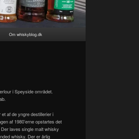
Om whiskyblog.dk
Aberlour i Speyside området.
ab.
t af de yngre destillerier i
ingen af 1980’erne opstartes det
. Der laves single malt whisky
ended whisky. Der er årlig