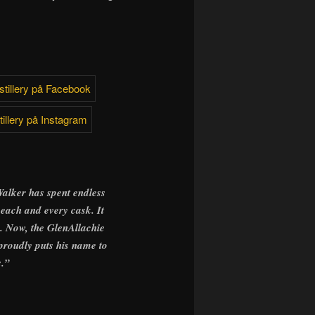
Walker has spent endless
 each and every cask. It
s. Now, the GlenAllachie
 proudly puts his name to
s.”