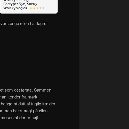
Fadtype:
Rye, Sherry
Whiskyblog.dk:
★★★
★★
vor længe øllen har lagret,
sset som det første. Sammen
t man kender fra mørk
hengemt duft af fugtig kælder
år man har smagt på øllen,
næsen at der er højt