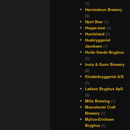
(1)
Harviestoun Brewery
(2)
Hjort Beer
(1)
Hoppe.beer
(1)
Humleland
(1)
Husbryggeriet
Jacobsen
(1)
Hvide Sande Bryghus
(1)
Innis & Gunn Brewery
(2)
Klosterbryggeriet A/S
(1)
Løkken Bryghus ApS
(2)
Mills Brewing
(1)
Moersleutel Craft
Brewery
(1)
Mylius-Erichsen
Bryghus
(1)