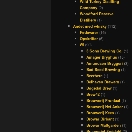
Wild Turkey Distilling
Company
(2)
Woodford Reserve
Distillery
(1)
Andet med whisky
(112)
Fødevarer
(16)
Opskrifter
(6)
Øl
(90)
3 Sons Brewing Co.
(1)
Amager Bryghus
(15)
Amundsen Bryggeri
(3)
Bad Seed Brewing
(1)
Beerhere
(1)
Belhaven Brewery
(1)
Bøgedal Brew
(1)
Brew42
(1)
Brouwerij Frontaal
(1)
Brouwerij Het Anker
(1)
Brouwerij Kees
(1)
Browar Birbant
(1)
Browar Maltgarden
(1)
Bryggeriet Frejdahl
(3)