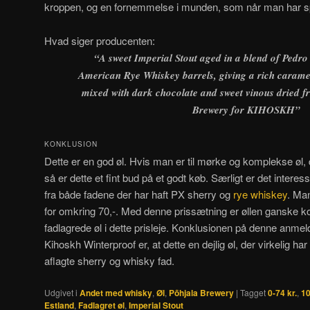
kroppen, og en fornemmelse i munden, som når man har spi
Hvad siger producenten:
“A sweet Imperial Stout aged in a blend of Pedr
American Rye Whiskey barrels, giving a rich carame
mixed with dark chocolate and sweet vinous dried fr
Brewery for KIHOSKH”
KONKLUSION
Dette er en god øl. Hvis man er til mørke og komplekse øl, de
så er dette et fint bud på et godt køb. Særligt er det interess
fra både fadene der har haft PX sherry og
rye whiskey
. Man
for omkring 70,-. Med denne prissætning er øllen ganske 
fadlagrede øl i dette prisleje. Konklusionen på denne anme
Kihoskh Winterproof er, at dette en dejlig øl, der virkelig ha
aflagte sherry og whisky fad.
Udgivet i
Andet med whisky
,
Øl
,
Põhjala Brewery
|
Tagget
0-74 kr.
,
10
Estland
,
Fadlagret øl
,
Imperial Stout