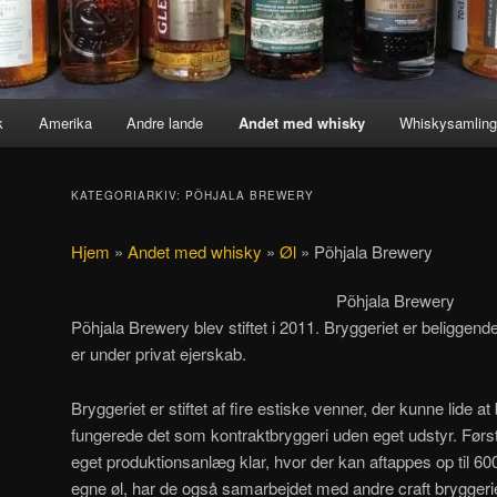
k
Amerika
Andre lande
Andet med whisky
Whiskysamlin
KATEGORIARKIV:
PÕHJALA BREWERY
Hjem
»
Andet med whisky
»
Øl
»
Põhjala Brewery
Põhjala Brewery
Põhjala Brewery blev stiftet i 2011. Bryggeriet er beliggende 
er under privat ejerskab.
Bryggeriet er stiftet af fire estiske venner, der kunne lide at
fungerede det som kontraktbryggeri uden eget udstyr. Først 
eget produktionsanlæg klar, hvor der kan aftappes op til 60
egne øl, har de også samarbejdet med andre craft brygger