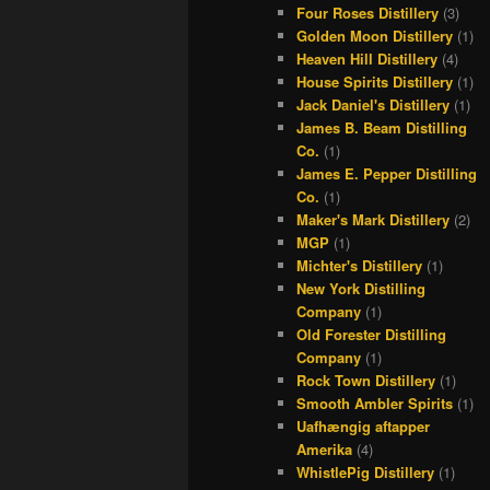
Four Roses Distillery
(3)
Golden Moon Distillery
(1)
Heaven Hill Distillery
(4)
House Spirits Distillery
(1)
Jack Daniel's Distillery
(1)
James B. Beam Distilling
Co.
(1)
James E. Pepper Distilling
Co.
(1)
Maker's Mark Distillery
(2)
MGP
(1)
Michter's Distillery
(1)
New York Distilling
Company
(1)
Old Forester Distilling
Company
(1)
Rock Town Distillery
(1)
Smooth Ambler Spirits
(1)
Uafhængig aftapper
Amerika
(4)
WhistlePig Distillery
(1)