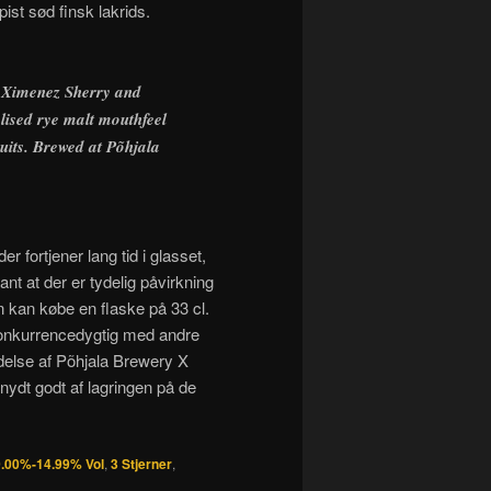
st sød finsk lakrids.
o Ximenez Sherry and
lised rye malt mouthfeel
uits. Brewed at Põhjala
r fortjener lang tid i glasset,
ant at der er tydelig påvirkning
 kan købe en flaske på 33 cl.
konkurrencedygtig med andre
ldelse af Põhjala Brewery X
r nydt godt af lagringen på de
.00%-14.99% Vol
,
3 Stjerner
,