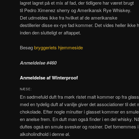
lagret lagret på et mix af fad, der tidligere har været brugt
til Pedro Ximenez sherry og Amerikansk Rye Whiskey.
Det udmeldes ikke fra hvilket af de amerikanske
destillerier disse ex-rye fad kommer. Det vides heller ikke h
inden den slutteligt er aftappet.
Besøg
bryggeriets hjemmeside
Anmeldelse #460
Anmeldelse af Winterproof
NÆSE:
En sødmefuld duft fra mørk ristet malt kommer op fra gla
med en tydelig duft af vanilje giver det associationer til de
chokolade. Efter nogle minutter i glasset kommer en smule 
en anelse frem. En duft man også finder i en del whisky. N
duftes også en smule svesker og rosiner. Det fornemmes i 
alkoholindhold i denne øl.