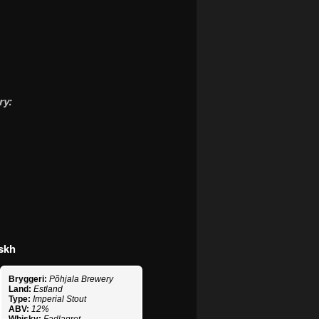
ry:
skh
Bryggeri:
Põhjala Brewery
Land:
Estland
Type:
Imperial Stout
ABV:
12%
Whisky:
Fadlagret