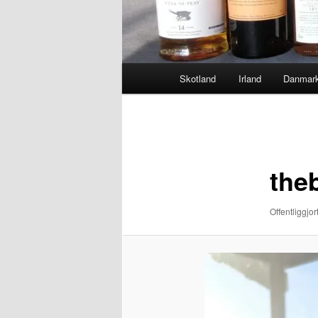
Hovedmenu
Skotland
Irland
Danmar
Billednavigation
the
Offentliggjor