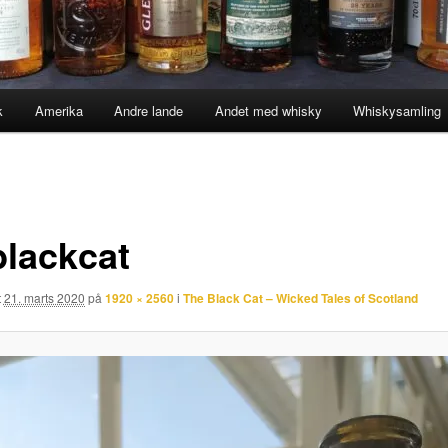
k
Amerika
Andre lande
Andet med whisky
Whiskysamling
blackcat
t
21. marts 2020
på
1920 × 2560
i
The Black Cat – Wicked Tales of Scotland