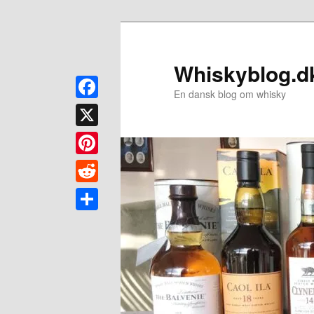
Fortsæt
til
primært
Whiskyblog.d
indhold
En dansk blog om whisky
Facebook
X
Pinterest
Reddit
Share