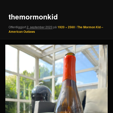
themormonkid
Offentliggjort
2. september 2023
på
1920 × 2560
i
The Mormon Kid –
American Outlaws