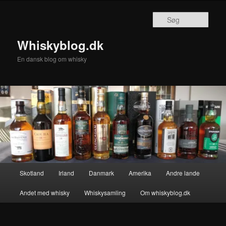
Fortsæt
til
Søg
primært
indhold
Whiskyblog.dk
En dansk blog om whisky
Hovedmenu
Skotland
Irland
Danmark
Amerika
Andre lande
Andet med whisky
Whiskysamling
Om whiskyblog.dk
Billednavigation