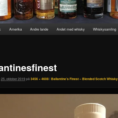
k
Amerika
Andre lande
Andet med whisky
Whiskysamling
antinesfinest
t
25. oktober 2019
på
3456 × 4608
i
Ballantine’s Finest – Blended Scotch Whisky