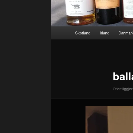
Hovedmenu
Skotland
Irland
Danmar
Billednavigation
ball
Offentliggjor