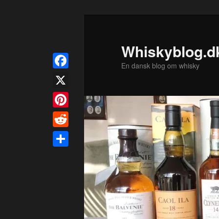
Fortsæt
til
primært
Whiskyblog.d
indhold
En dansk blog om whisky
Facebook
X
Pinterest
Reddit
Share