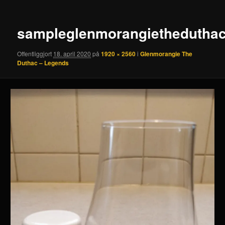
sampleglenmorangiethedutha
Offentliggjort
18. april 2020
på
1920 × 2560
i
Glenmorangie The
Duthac – Legends