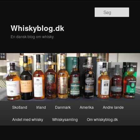
Fortsæt
til
Søg
primært
indhold
Whiskyblog.dk
En dansk blog om whisky
Hovedmenu
Skotland
Irland
Danmark
Amerika
Andre lande
Andet med whisky
Whiskysamling
Om whiskyblog.dk
Billednavigation