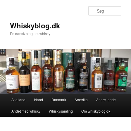
Fortsæt
til
Søg
primært
indhold
Whiskyblog.dk
En dansk blog om whisky
Hovedmenu
Skotland
Irland
Danmark
Amerika
Andre lande
Andet med whisky
Whiskysamling
Om whiskyblog.dk
Billednavigation