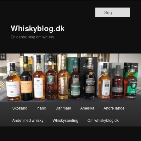
Fortsæt
til
Søg
primært
indhold
Whiskyblog.dk
En dansk blog om whisky
Hovedmenu
Skotland
Irland
Danmark
Amerika
Andre lande
Andet med whisky
Whiskysamling
Om whiskyblog.dk
Billednavigation