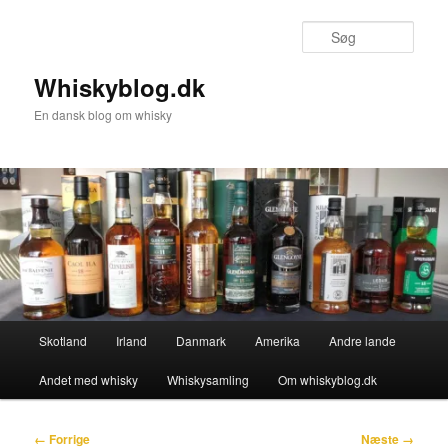
Fortsæt
til
Søg
primært
indhold
Whiskyblog.dk
En dansk blog om whisky
Hovedmenu
Skotland
Irland
Danmark
Amerika
Andre lande
Andet med whisky
Whiskysamling
Om whiskyblog.dk
Billednavigation
← Forrige
Næste →