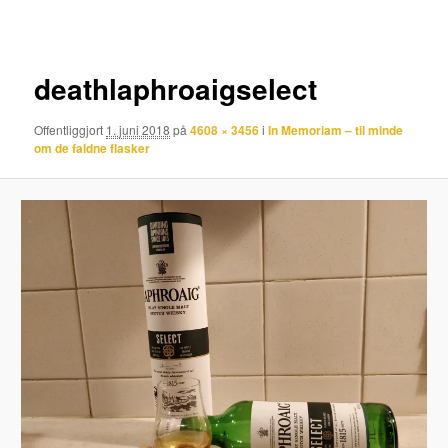
deathlaphroaigselect
Offentliggjort
1. juni 2018
på
4608 × 3456
i
In Memoriam – til minde
om de faldne flasker