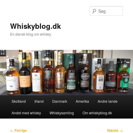
Fortsæt
til
Søg
primært
indhold
Whiskyblog.dk
En dansk blog om whisky
Hovedmenu
Skotland
Irland
Danmark
Amerika
Andre lande
Andet med whisky
Whiskysamling
Om whiskyblog.dk
Billednavigation
← Forrige
Næste →