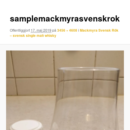
samplemackmyrasvenskrok
Offentliggjort
17. maj 2019
på
3456 × 4608
i
Mackmyra Svensk Rök
– svensk single malt whisky