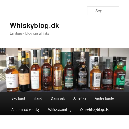
Fortsæt
til
Søg
primært
indhold
Whiskyblog.dk
En dansk blog om whisky
Hovedmenu
Skotland
Irland
Danmark
Amerika
Andre lande
Andet med whisky
Whiskysamling
Om whiskyblog.dk
Billednavigation