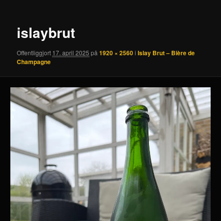
islaybrut
Offentliggjort
17. april 2025
på
1920 × 2560
i
Islay Brut – Bière de
Champagne