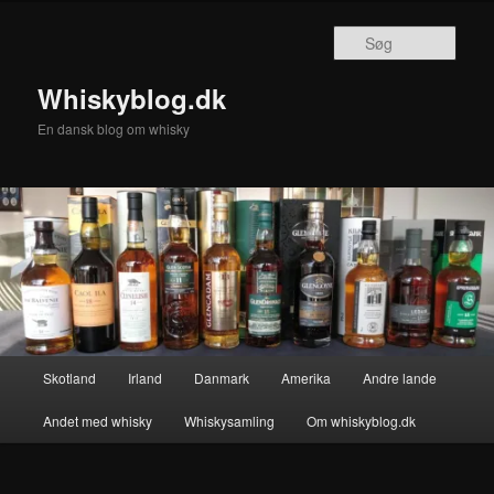
Fortsæt
til
Søg
primært
indhold
Whiskyblog.dk
En dansk blog om whisky
Hovedmenu
Skotland
Irland
Danmark
Amerika
Andre lande
Andet med whisky
Whiskysamling
Om whiskyblog.dk
Billednavigation