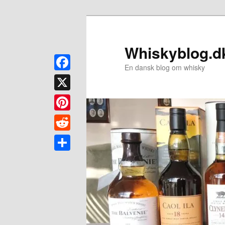
Fortsæt
til
primært
Whiskyblog.d
indhold
En dansk blog om whisky
Facebook
X
Pinterest
Reddit
Share