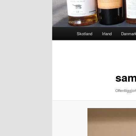
Hovedmenu
Skotland
Irland
Danmar
Billednavigation
sam
Offentliggjor