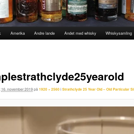
k
Amerika
Andre lande
Andet med whisky
Whiskysamling
plestrathclyde25yearold
t
16. november 2019
på
1920 × 2560
i
Strathclyde 25 Year Old – Old Particular S