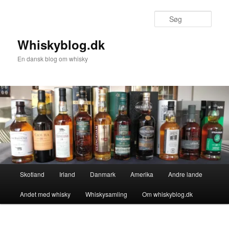
Fortsæt
til
Søg
primært
indhold
Whiskyblog.dk
En dansk blog om whisky
Hovedmenu
Skotland
Irland
Danmark
Amerika
Andre lande
Andet med whisky
Whiskysamling
Om whiskyblog.dk
Billednavigation