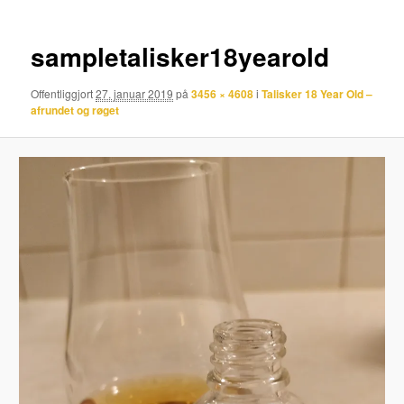
sampletalisker18yearold
Offentliggjort
27. januar 2019
på
3456 × 4608
i
Talisker 18 Year Old –
afrundet og røget