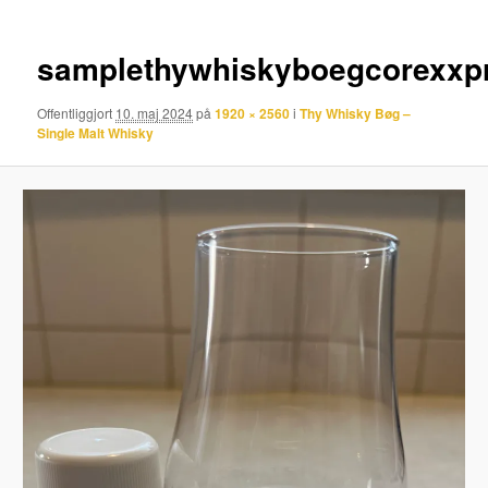
samplethywhiskyboegcorexxp
Offentliggjort
10. maj 2024
på
1920 × 2560
i
Thy Whisky Bøg –
Single Malt Whisky