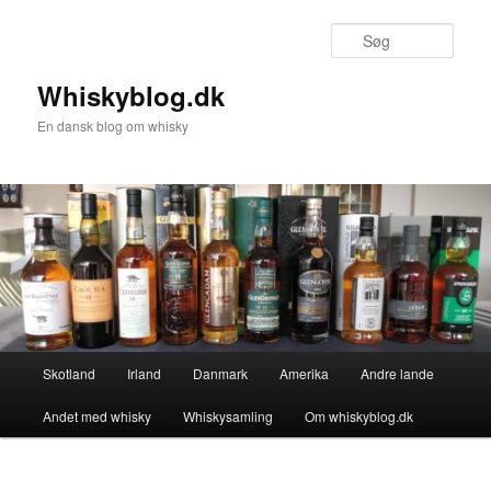
Fortsæt
til
Søg
primært
indhold
Whiskyblog.dk
En dansk blog om whisky
Hovedmenu
Skotland
Irland
Danmark
Amerika
Andre lande
Andet med whisky
Whiskysamling
Om whiskyblog.dk
Billednavigation