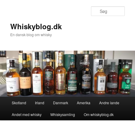
Fortsæt
til
Søg
primært
indhold
Whiskyblog.dk
En dansk blog om whisky
Hovedmenu
Skotland
Irland
Danmark
Amerika
Andre lande
Andet med whisky
Whiskysamling
Om whiskyblog.dk
Billednavigation