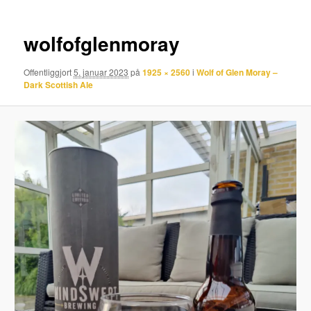
wolfofglenmoray
Offentliggjort
5. januar 2023
på
1925 × 2560
i
Wolf of Glen Moray –
Dark Scottish Ale