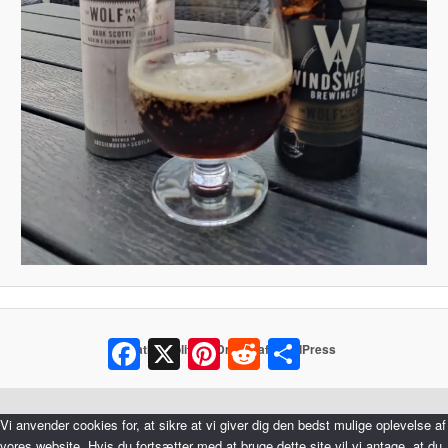
Facebook
X
Pinterest
Reddit
Share
Privatlivspolitik
Drevet af WordPress
Vi anvender cookies for, at sikre at vi giver dig den bedst mulige oplevelse af
vores website. Hvis du fortsætter med at bruge dette site vil vi antage, at du