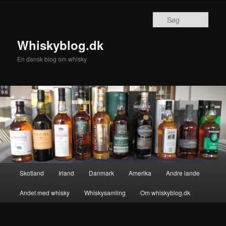
Fortsæt
til
Søg
primært
indhold
Whiskyblog.dk
En dansk blog om whisky
Hovedmenu
Skotland
Irland
Danmark
Amerika
Andre lande
Andet med whisky
Whiskysamling
Om whiskyblog.dk
Billednavigation