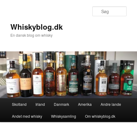
Fortsæt
til
Søg
primært
indhold
Whiskyblog.dk
En dansk blog om whisky
Hovedmenu
Skotland
Irland
Danmark
Amerika
Andre lande
Andet med whisky
Whiskysamling
Om whiskyblog.dk
Billednavigation