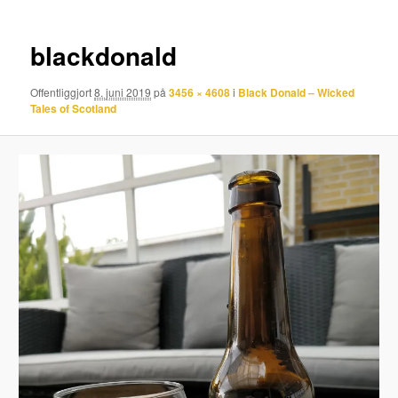
blackdonald
Offentliggjort
8. juni 2019
på
3456 × 4608
i
Black Donald – Wicked
Tales of Scotland