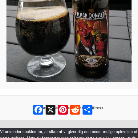
Facebook
X
Pinterest
Reddit
Share
Privatlivspolitik
Drevet af WordPress
Vi anvender cookies for, at sikre at vi giver dig den bedst mulige oplevelse af
vores website. Hvis du fortsætter med at bruge dette site vil vi antage, at du