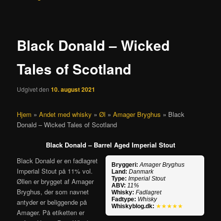
Black Donald – Wicked
Tales of Scotland
Udgivet den
10. august 2021
Hjem
»
Andet med whisky
»
Øl
»
Amager Bryghus
»
Black
Donald – Wicked Tales of Scotland
Black Donald – Barrel Aged Imperial Stout
Black Donald er en fadlagret
Bryggeri:
Amager Bryghus
Imperial Stout på 11% vol.
Land:
Danmark
Type:
Imperial Stout
Øllen er brygget af Amager
ABV:
11%
Bryghus, der som navnet
Whisky:
Fadlagret
Fadtype:
Whisky
antyder er beliggende på
Whiskyblog.dk:
★★★★★
Amager. På etiketten er