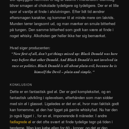
bliver smagen af chokolade tydeligere og tydeligere. Der er et lille
spor af vanilje at finde i afslutningen. Efter lidt tid ændrer
eftersmagen karakter, og kommer til at minde mere om lakrids.
Munden tørrer langsomt ud, og man mærker en smule bitterhed
på tungen. Den samme bitterhed som godt kan være at finde i
noget whisky. Alkoholen gør heller ikke her sig bemærket.
Hvad siger producenten:
“Now first of all, don’t get things mixed up: Black Donald was here
way before that other Donald. And Black Donald is not involved in
race or politics. Black Donald is all about plain evil, because he is
himself the Devil – plain and simple. “
KONKLUSION
Dette er en fantastisk god øl. Der er god kompleksitet, og en
fantastisk udvikling i oplevelsen, efterhånden som man sidder
med sin øl i glasset. Ligeledes er det en øl, hvor man faktisk godt
kan fornemme, at den har ligget på gamle whiskyfad. Nu har den
jo også ligget i , for en øl, imponerende 8 måneder. I andre
fadlagrede øl
er det ofte svært at finde tydelige tegn på tiden i
tønderne. Man kan købe øllen for 60,- kroner, og det er den