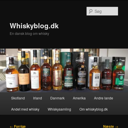
Fortsæt
til
Søg
primært
indhold
Whiskyblog.dk
En dansk blog om whisky
Hovedmenu
Skotland
Irland
Danmark
Amerika
Andre lande
Andet med whisky
Whiskysamling
Om whiskyblog.dk
Indlægsnavigation
←
Forrige
Næste
→