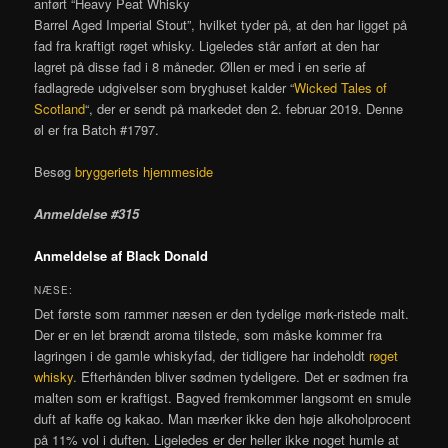
anført “Heavy Peat Whisky
Barrel Aged Imperial Stout”, hvilket tyder på, at den har ligget på
fad fra kraftigt røget whisky. Ligeledes står anført at den har
lagret på disse fad i 8 måneder. Øllen er med i en serie af
fadlagrede udgivelser som bryghuset kalder “
Wicked Tales of
Scotland
“, der er sendt på markedet den 2. februar 2019. Denne
øl er fra Batch #1797.
Besøg
bryggeriets hjemmeside
Anmeldelse #315
Anmeldelse af Black Donald
NÆSE:
Det første som rammer næsen er den tydelige mørk-ristede malt.
Der er en let brændt aroma tilstede, som måske kommer fra
lagringen i de gamle whiskyfad, der tidligere har indeholdt
røget
whisky
. Efterhånden bliver sødmen tydeligere. Det er sødmen fra
malten som er kraftigst. Bagved fremkommer langsomt en smule
duft af kaffe og kakao. Man mærker ikke den høje alkoholprocent
på 11% vol i duften. Ligeledes er der heller ikke noget humle at