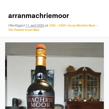
arranmachriemoor
Offentliggjort
11. april 2020
på
1920 × 2560
i
Arran Machrie Moor –
The Peated Arran Malt