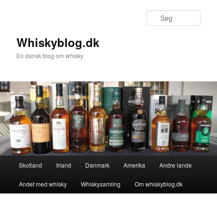
Fortsæt
til
Søg
primært
indhold
Whiskyblog.dk
En dansk blog om whisky
Hovedmenu
Skotland
Irland
Danmark
Amerika
Andre lande
Andet med whisky
Whiskysamling
Om whiskyblog.dk
Billednavigation