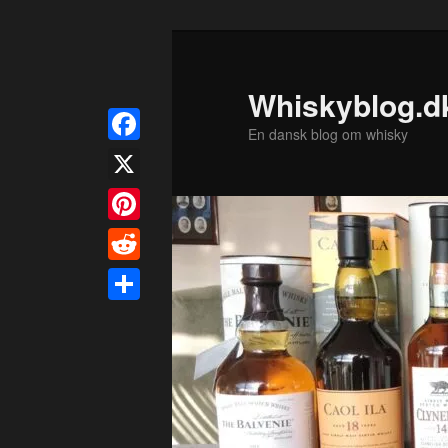
Fortsæt
til
primært
Whiskyblog.d
indhold
En dansk blog om whisky
Facebook
X
Pinterest
Reddit
Share