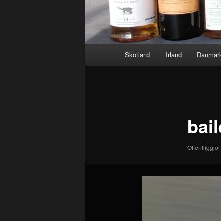
Hovedmenu
Skotland
Irland
Danmar
Billednavigation
bai
Offentliggjor