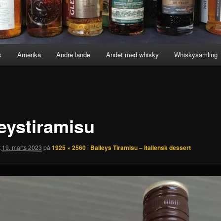
k
Amerika
Andre lande
Andet med whisky
Whiskysamling
leystiramisu
t
19. marts 2023
på
1925 × 2560
i
Baileys Tiramisu – Italiensk dessert