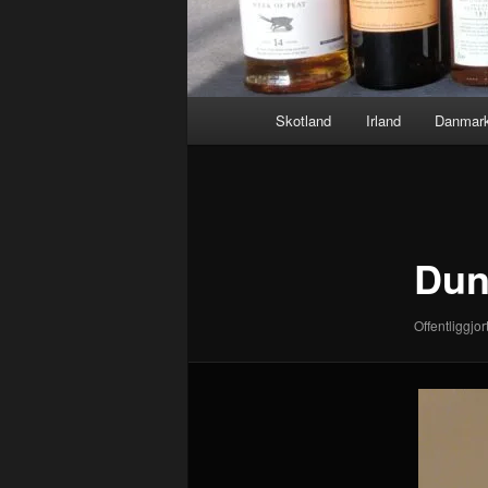
Hovedmenu
Skotland
Irland
Danmar
Billednavigation
Dun
Offentliggjor