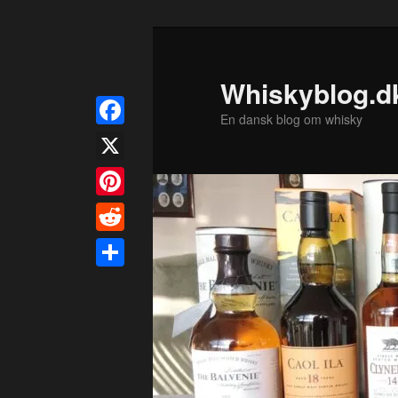
Fortsæt
til
primært
Whiskyblog.d
indhold
En dansk blog om whisky
Facebook
X
Pinterest
Reddit
Share