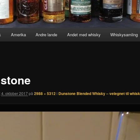
k
Amerika
Andre lande
Andet med whisky
Whiskysamling
stone
t
4. oktober 2017
på
2988 × 5312
i
Dunstone Blended Whisky – velegnet til whis