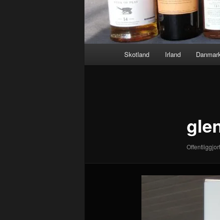
Hovedmenu
Skotland
Irland
Danmar
Billednavigation
gle
Offentliggjor