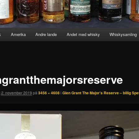
k
Amerika
Andre lande
Andet med whisky
Whiskysamling
ngrantthemajorsreserve
t
2. november 2019
på
3456 × 4608
i
Glen Grant The Major’s Reserve – billig Sp