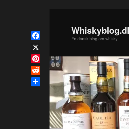
Fortsæt
til
primært
Whiskyblog.d
indhold
En dansk blog om whisky
Facebook
X
Pinterest
Reddit
Share