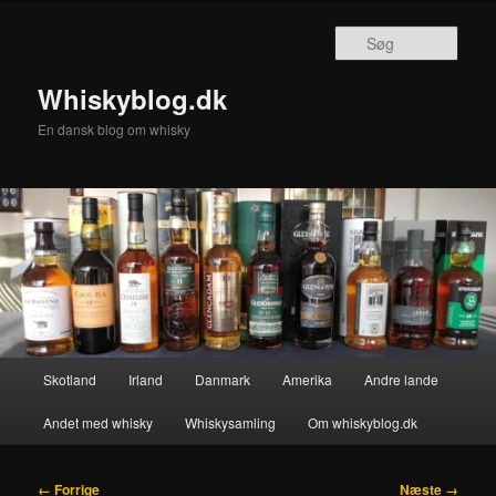
Fortsæt
til
Søg
primært
indhold
Whiskyblog.dk
En dansk blog om whisky
Hovedmenu
Skotland
Irland
Danmark
Amerika
Andre lande
Andet med whisky
Whiskysamling
Om whiskyblog.dk
Billednavigation
← Forrige
Næste →