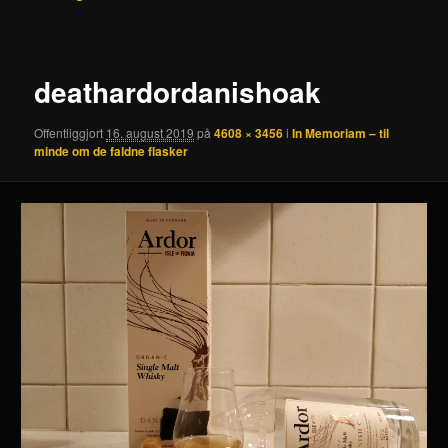
deathardordanishoak
Offentliggjort
16. august 2019
på
4608 × 3456
i
In Memoriam – til
minde om de faldne flasker