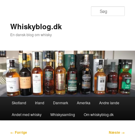
Fortsæt
til
Søg
primært
indhold
Whiskyblog.dk
En dansk blog om whisky
Hovedmenu
Skotland
Irland
Danmark
Amerika
Andre lande
Andet med whisky
Whiskysamling
Om whiskyblog.dk
Billednavigation
← Forrige
Næste →