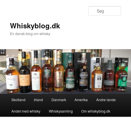
Fortsæt
til
Søg
primært
indhold
Whiskyblog.dk
En dansk blog om whisky
Hovedmenu
Skotland
Irland
Danmark
Amerika
Andre lande
Andet med whisky
Whiskysamling
Om whiskyblog.dk
Billednavigation