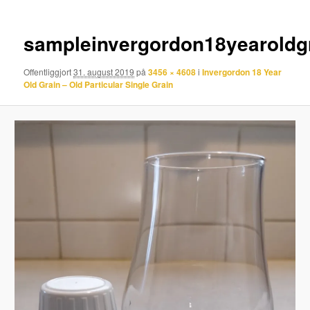
sampleinvergordon18yearoldg
Offentliggjort
31. august 2019
på
3456 × 4608
i
Invergordon 18 Year
Old Grain – Old Particular Single Grain