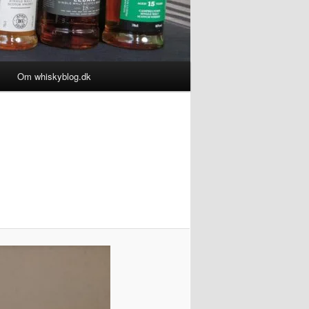
Om whiskyblog.dk