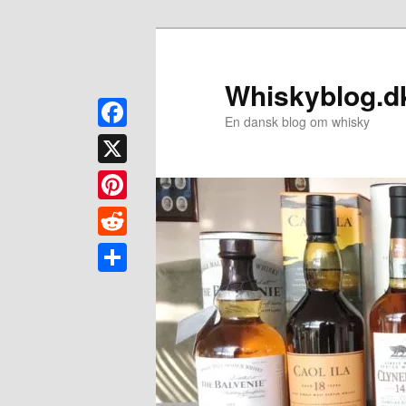
Fortsæt
til
primært
Whiskyblog.d
indhold
En dansk blog om whisky
Facebook
X
Pinterest
Reddit
Share