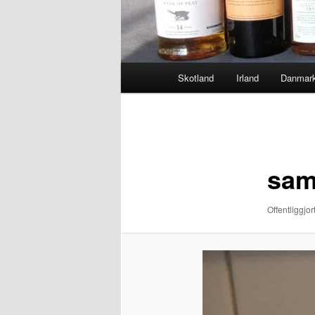
Hovedmenu
Skotland
Irland
Danmar
Billednavigation
sam
Offentliggjor