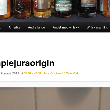
k
Amerika
Andre lande
Andet med whisky
Whiskysamling
plejuraorigin
t
9. marts 2019
på
3456 × 4608
i
Jura Origin – 10 Year Old