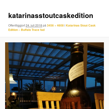
katarinasstoutcaskedition
Offentliggjort
24. juli 2018
på
3456 × 4608
i
Katarinas Stout Cask
Edition – Buffalo Trace fad