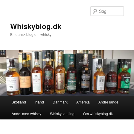
Fortsæt
til
Søg
primært
indhold
Whiskyblog.dk
En dansk blog om whisky
Hovedmenu
Skotland
Irland
Danmark
Amerika
Andre lande
Andet med whisky
Whiskysamling
Om whiskyblog.dk
Billednavigation