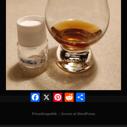
Facebook
X
Pinterest
Reddit
Share
Privatlivspolitik
Drevet af WordPress