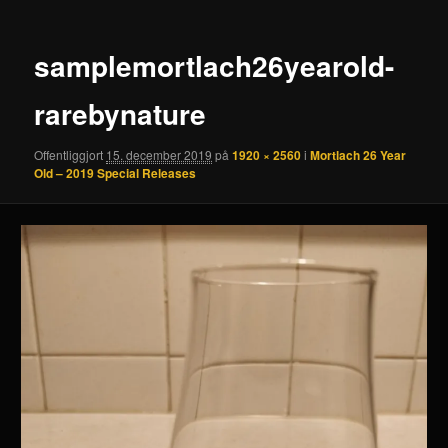
samplemortlach26yearold-
rarebynature
Offentliggjort
15. december 2019
på
1920 × 2560
i
Mortlach 26 Year
Old – 2019 Special Releases