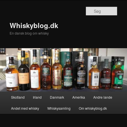
Fortsæt
til
Søg
primært
indhold
Whiskyblog.dk
En dansk blog om whisky
Hovedmenu
Skotland
Irland
Danmark
Amerika
Andre lande
Andet med whisky
Whiskysamling
Om whiskyblog.dk
Billednavigation