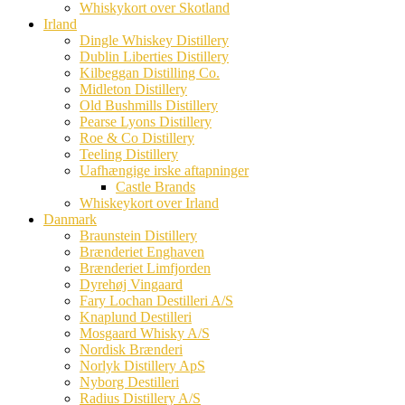
Whiskykort over Skotland
Irland
Dingle Whiskey Distillery
Dublin Liberties Distillery
Kilbeggan Distilling Co.
Midleton Distillery
Old Bushmills Distillery
Pearse Lyons Distillery
Roe & Co Distillery
Teeling Distillery
Uafhængige irske aftapninger
Castle Brands
Whiskeykort over Irland
Danmark
Braunstein Distillery
Brænderiet Enghaven
Brænderiet Limfjorden
Dyrehøj Vingaard
Fary Lochan Destilleri A/S
Knaplund Destilleri
Mosgaard Whisky A/S
Nordisk Brænderi
Norlyk Distillery ApS
Nyborg Destilleri
Radius Distillery A/S