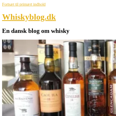
Fortsæt til primært indhold
Whiskyblog.dk
En dansk blog om whisky