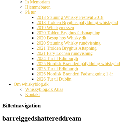
In Memoriam
Hjemmebaren
På tur
2018 Stauning Whisky Festival 2018
2018 Trolden Bryghus påfyldning whiskyfad
2019 Whiskymessen
2020 Tolden Bryghus fadsmagning
2020 Besøg hos Whisky.dk
2020 Stauning Whisky rundvisning
2021 Trolden Bryghus Aftapning
2021 Fary Lochan rundvisning
2024 Tur til Edinburgh
2025 Nordisk Brænderi påfyldning whiskyfad
2025 Tur til Edinburgh
2026 Nordisk Brænderi Fadsmagning 1 år
2026 Tur til Dublin
Om whiskyblog.dk
Whiskyblog.dk Atlas
Kontakt
Billednavigation
barrelggedshattereddream