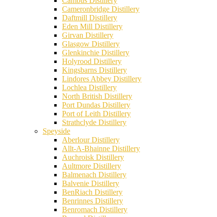
Cambus Distillery
Cameronbridge Distillery
Daftmill Distillery
Eden Mill Distillery
Girvan Distillery
Glasgow Distillery
Glenkinchie Distillery
Holyrood Distillery
Kingsbarns Distillery
Lindores Abbey Distillery
Lochlea Distillery
North British Distillery
Port Dundas Distillery
Port of Leith Distillery
Strathclyde Distillery
Speyside
Aberlour Distillery
Allt-A-Bhainne Distillery
Auchroisk Distillery
Aultmore Distillery
Balmenach Distillery
Balvenie Distillery
BenRiach Distillery
Benrinnes Distillery
Benromach Distillery