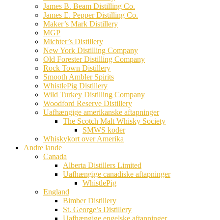
James B. Beam Distilling Co.
James E. Pepper Distilling Co.
Maker’s Mark Distillery
MGP
Michter’s Distillery
New York Distilling Company
Old Forester Distilling Company
Rock Town Distillery
Smooth Ambler Spirits
WhistlePig Distillery
Wild Turkey Distilling Company
Woodford Reserve Distillery
Uafhængige amerikanske aftapninger
The Scotch Malt Whisky Society
SMWS koder
Whiskykort over Amerika
Andre lande
Canada
Alberta Distillers Limited
Uafhængige canadiske aftapninger
WhistlePig
England
Bimber Distillery
St. George’s Distillery
Uafhængige engelske aftapninger