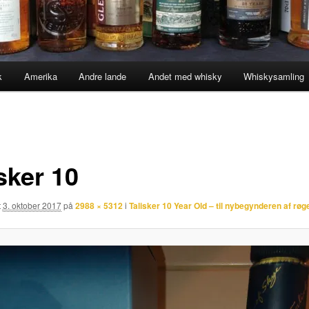
k
Amerika
Andre lande
Andet med whisky
Whiskysamling
sker 10
t
3. oktober 2017
på
2988 × 5312
i
Talisker 10 Year Old – til nybegynderen af røg