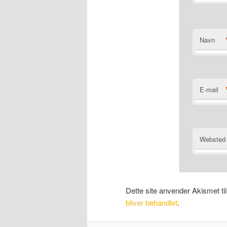
Navn
E-mail
Websted
Dette site anvender Akismet ti
bliver behandlet
.