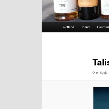
Hovedmenu
Skotland
Irland
Danmar
Billednavigation
Tali
Offentliggjor