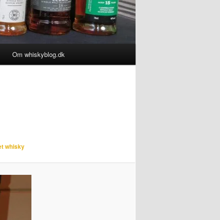
Om whiskyblog.dk
et whisky