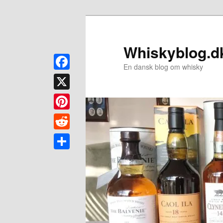
Fortsæt
til
primært
Whiskyblog.d
indhold
En dansk blog om whisky
Facebook
X
Pinterest
Reddit
Share