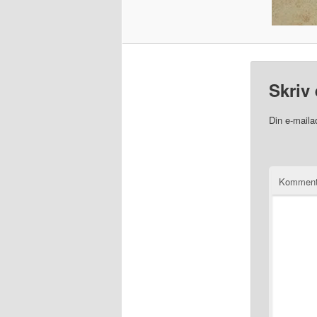
Skriv 
Din e-mailad
Komment