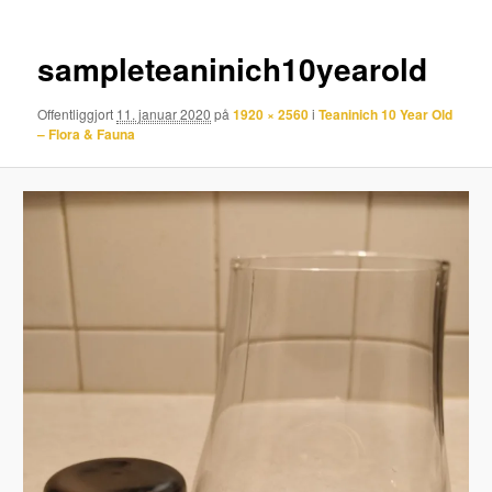
sampleteaninich10yearold
Offentliggjort
11. januar 2020
på
1920 × 2560
i
Teaninich 10 Year Old
– Flora & Fauna