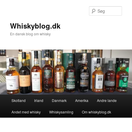
Fortsæt
til
Søg
primært
indhold
Whiskyblog.dk
En dansk blog om whisky
Hovedmenu
Skotland
Irland
Danmark
Amerika
Andre lande
Andet med whisky
Whiskysamling
Om whiskyblog.dk
Billednavigation