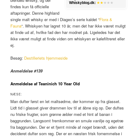
blended whisky, og der
Whiskyblog.dk:
★★
★★★
findes kun få officielle
aftapninger. Denne highland
single malt whisky er med i Diageo’s serie kaldet “
Flora &
Fauna
“. Whiskyen har lagret 10 år, men det har ikke været muligt
at finde ud af, hvilke fad den har modnet på. Ligeledes har det
ikke været muligt at finde viden om whiskyen er kølefiltreret eller
ej.
Besøg:
Destilleriets hjemmeside
Anmeldelse #139
Anmeldelse af Teaninich 10 Year Old
NÆSE:
Man dufter først en let maltsødme, der kommer op fra glasset.
Lidt tid i glasset giver drammen lov til at åbne sig op. Der duftes
nu friske frugter, som grønne æbler med et hint af banan i
baggrunden. Langsomt fremkommer en smule vanilje og egetræ
fra baggrunden. Der er et fjernt minde af noget brændt, uden det
decideret dufter som røg. Der er en næsten frisk fornemmelse i