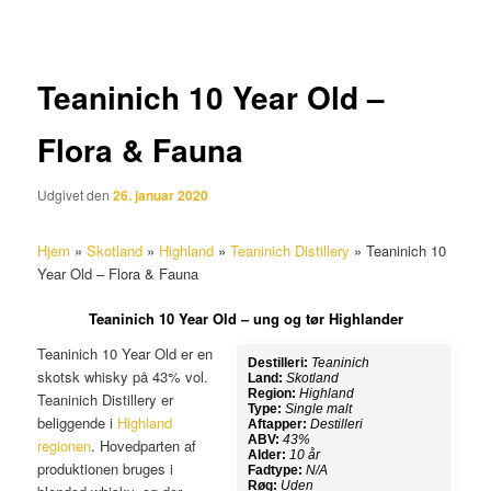
Teaninich 10 Year Old –
Flora & Fauna
Udgivet den
26. januar 2020
Hjem
»
Skotland
»
Highland
»
Teaninich Distillery
»
Teaninich 10
Year Old – Flora & Fauna
Teaninich 10 Year Old – ung og tør Highlander
Teaninich 10 Year Old er en
Destilleri:
Teaninich
skotsk whisky på 43% vol.
Land:
Skotland
Region:
Highland
Teaninich Distillery er
Type:
Single malt
beliggende i
Highland
Aftapper:
Destilleri
ABV:
43%
regionen
. Hovedparten af
Alder:
10 år
produktionen bruges i
Fadtype:
N/A
Røg:
Uden