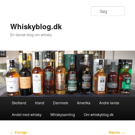
Fortsæt
til
Søg
primært
indhold
Whiskyblog.dk
En dansk blog om whisky
Hovedmenu
Skotland
Irland
Danmark
Amerika
Andre lande
Andet med whisky
Whiskysamling
Om whiskyblog.dk
Indlægsnavigation
←
Forrige
Næste
→