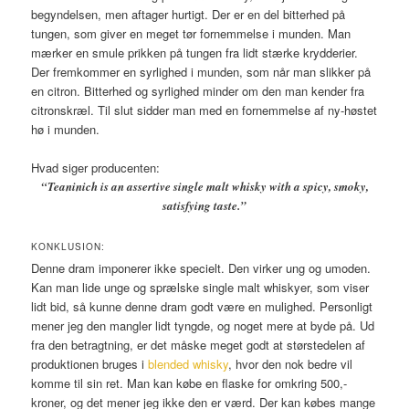
begyndelsen, men aftager hurtigt. Der er en del bitterhed på
tungen, som giver en meget tør fornemmelse i munden. Man
mærker en smule prikken på tungen fra lidt stærke krydderier.
Der fremkommer en syrlighed i munden, som når man slikker på
en citron. Bitterhed og syrlighed minder om den man kender fra
citronskræl. Til slut sidder man med en fornemmelse af ny-høstet
hø i munden.
Hvad siger producenten:
“Teaninich is an assertive single malt whisky with a spicy, smoky,
satisfying taste.”
KONKLUSION:
Denne dram imponerer ikke specielt. Den virker ung og umoden.
Kan man lide unge og sprælske single malt whiskyer, som viser
lidt bid, så kunne denne dram godt være en mulighed. Personligt
mener jeg den mangler lidt tyngde, og noget mere at byde på. Ud
fra den betragtning, er det måske meget godt at størstedelen af
produktionen bruges i
blended whisky
, hvor den nok bedre vil
komme til sin ret. Man kan købe en flaske for omkring 500,-
kroner, og det mener jeg ikke den er værd. Der kan købes mange