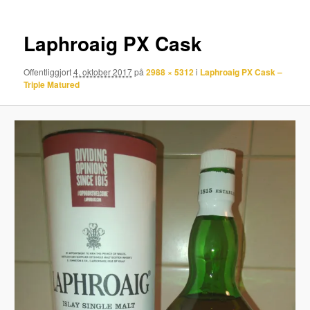
Laphroaig PX Cask
Offentliggjort
4. oktober 2017
på
2988 × 5312
i
Laphroaig PX Cask –
Triple Matured