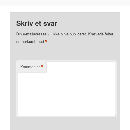
Skriv et svar
Din e-mailadresse vil ikke blive publiceret.
Krævede felter
*
er markeret med
*
Kommentar