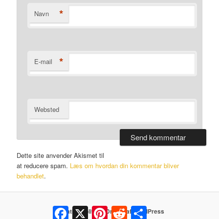
*
Navn
*
E-mail
Websted
Dette site anvender Akismet til
at reducere spam.
Læs om hvordan din kommentar bliver
behandlet
.
Facebook
X
Pinterest
Reddit
Share
Privatlivspolitik
Drevet af WordPress