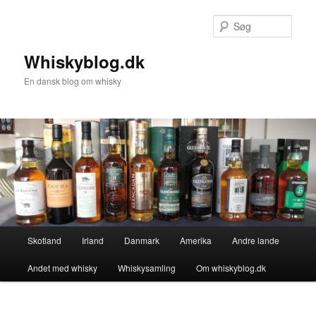
Fortsæt
til
Søg
primært
indhold
Whiskyblog.dk
En dansk blog om whisky
Hovedmenu
Skotland
Irland
Danmark
Amerika
Andre lande
Andet med whisky
Whiskysamling
Om whiskyblog.dk
Billednavigation