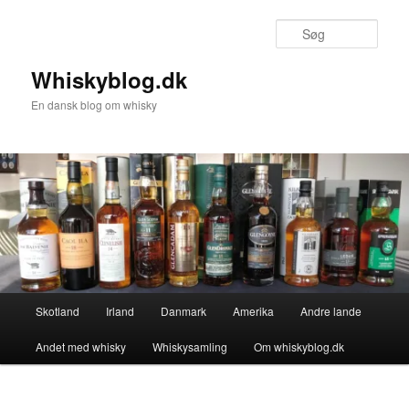
Fortsæt
til
Søg
primært
indhold
Whiskyblog.dk
En dansk blog om whisky
Hovedmenu
Skotland
Irland
Danmark
Amerika
Andre lande
Andet med whisky
Whiskysamling
Om whiskyblog.dk
Billednavigation