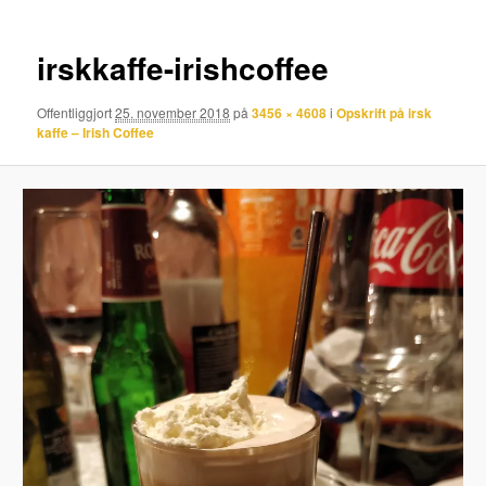
irskkaffe-irishcoffee
Offentliggjort
25. november 2018
på
3456 × 4608
i
Opskrift på irsk
kaffe – Irish Coffee