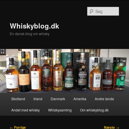
Fortsæt
til
Søg
primært
indhold
Whiskyblog.dk
En dansk blog om whisky
Hovedmenu
Skotland
Irland
Danmark
Amerika
Andre lande
Andet med whisky
Whiskysamling
Om whiskyblog.dk
Indlægsnavigation
←
Forrige
Næste
→