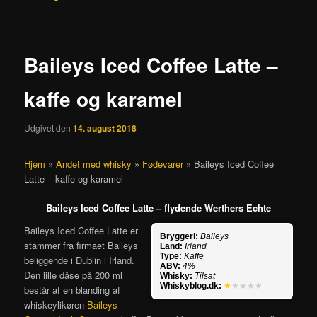
Baileys Iced Coffee Latte –
kaffe og karamel
Udgivet den
14. august 2018
Hjem
»
Andet med whisky
»
Fødevarer
»
Baileys Iced Coffee
Latte – kaffe og karamel
Baileys Iced Coffee Latte – flydende Werthers Echte
Baileys Iced Coffee Latte er
Bryggeri:
Baileys
stammer fra firmaet Baileys
Land:
Irland
Type:
Kaffe
beliggende i Dublin i Irland.
ABV:
4%
Den lille dåse på 200 ml
Whisky:
Tilsat
Whiskyblog.dk:
★
★★★★
består af en blanding af
whiskeylikøren
Baileys