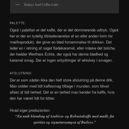
Baileys Iced Coffee Latte
PALETTE:
Også i paletten er det kaffe, der er det dominerende udtryk. Også
her er der en tydelig tilstedeværelse af en eller anden form for
mælkeprodukt, der giver en blød fornemmelse til drikken. Det
leder en i retning af noget flødekaramel, eller måske det bolche,
der hedder Werthers Echte, der også har denne blødhed og
karamel smag. Der er ingen antydninger ef whiskey i smagen.
AFSLUTNING:
Der er som sådan ikke den helt store afslutning på denne drik.
Man sidder med lidt kaffesmag tilbage i munden, som bliver
afløst af lidt tørhed. Det er en tørhed man kender fra kaffe, hvis
den har været lidt for bitter.
Hvad siger producenten:
“En unik blanding af Arabica- og Robustakaffe med mælk, fin
spiritus og signatursamgen af Baileys.”