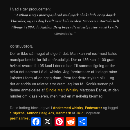
Hvad siger producenten:
“Anthon Bergs marcipanbrød med mørk chokolade er en dansk
klassiker, og er i dag kendt over hele verden. Successen startede helt
tilbage i 1884, da Anthon Berg begyndte at sælge sine nu så kendte
chokolader.”
KONKLUSION:
Der er ikke så meget at sige til det. Man kan vel nærmest kalde
marcipanbrødet for lidt småkedeligt. Der er 486 kcal i 100 gram,
hvilket svarer til 195 kcal i denne bar. Til sammenligning er der
cirka det samme i 8 cl. whisky. Jeg foretrækker at indtage mine
kalorier i form af en rigtig dram, frem for dette stykke slik – og
det er endda en relativt stor dram jeg kan få. Konklusionen på
denne anmeldelse af
Single Malt Whisky
Marzipan Bar er, at den
minder om klassikeren, men med en mærkelig bi-smag.
Dette indlæg blev udgivet i
Andet med whisky
,
Fødevarer
og tagget
1 Stjerne
,
Anthon Berg A/S
,
Danmark
af
JKP
. Bogmærk
permalinket
.
Facebook
X
Pinterest
Reddit
Share