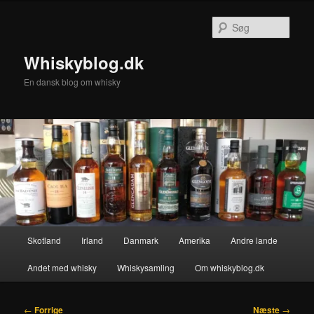
Fortsæt
til
Søg
primært
indhold
Whiskyblog.dk
En dansk blog om whisky
Hovedmenu
Skotland
Irland
Danmark
Amerika
Andre lande
Andet med whisky
Whiskysamling
Om whiskyblog.dk
Indlægsnavigation
←
Forrige
Næste
→