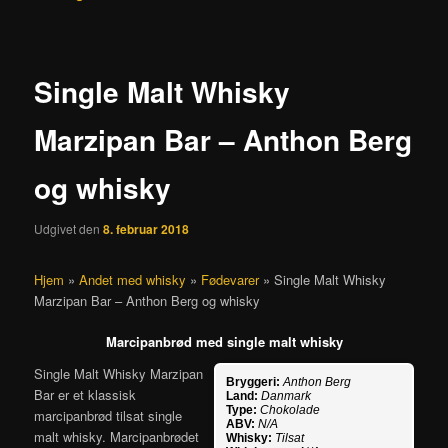
Single Malt Whisky
Marzipan Bar – Anthon Berg
og whisky
Udgivet den
8. februar 2018
Hjem
»
Andet med whisky
»
Fødevarer
»
Single Malt Whisky
Marzipan Bar – Anthon Berg og whisky
Marcipanbrød med single malt whisky
Single Malt Whisky Marzipan
Bryggeri:
Anthon Berg
Bar er et klassisk
Land:
Danmark
Type:
Chokolade
marcipanbrød tilsat single
ABV:
N/A
malt whisky. Marcipanbrødet
Whisky:
Tilsat