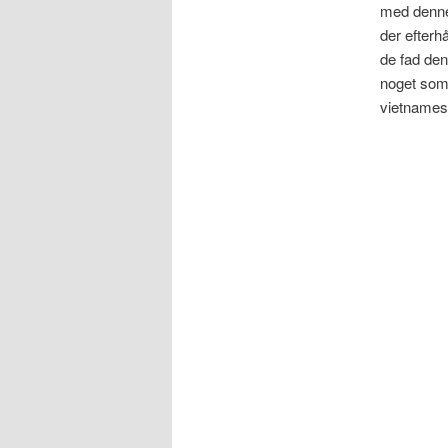
med denne 
der efterh
de fad den
noget som 
vietnamesi