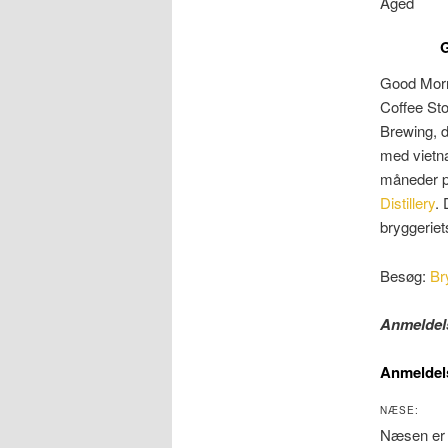
Aged
G
Good Morn
Coffee Sto
Brewing, d
med vietna
måneder p
Distillery
. 
bryggerie
Besøg:
Br
Anmeldel
Anmeldel
NÆSE:
Næsen er e