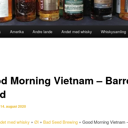
k
Amerika
Andre lande
Andet med whisky
Whiskysamling
d Morning Vietnam – Barr
d
n
14. august 2020
det med whisky
»
Øl
»
Bad Seed Brewing
»
Good Morning Vietnam –