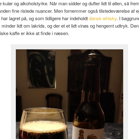
kulør og alkoholstyrke. Når man sidder og dufter lidt til øllen, så f
ånden fine ristede nuancer. Men fornemmer også tilstedeværelse af e
 har lagret på, og som tidligere har indeholdt
dansk whisky
. I baggru
minder lidt om lakrids, og der et et lidt vinøs og hengemt udtryk. Den
ske kaffe er ikke at finde i næsen.