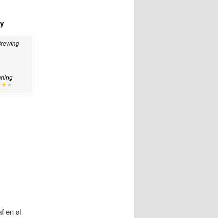
ry
Brewing
uning
★★
★
f en øl