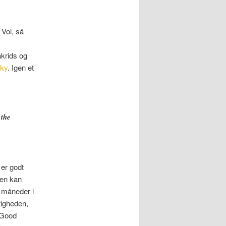
 Vol, så
akrids og
ky
. Igen et
 the
 er godt
len kan
5 måneder i
igheden,
 Good