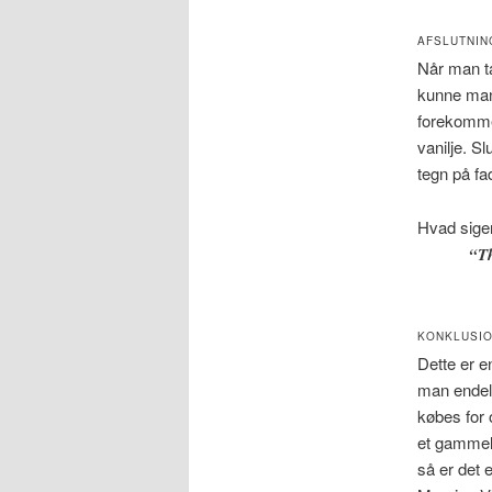
AFSLUTNIN
Når man ta
kunne man 
forekommer
vanilje. S
tegn på fa
Hvad sige
“Th
KONKLUSI
Dette er e
man endeli
købes for 
et gammel
så er det 