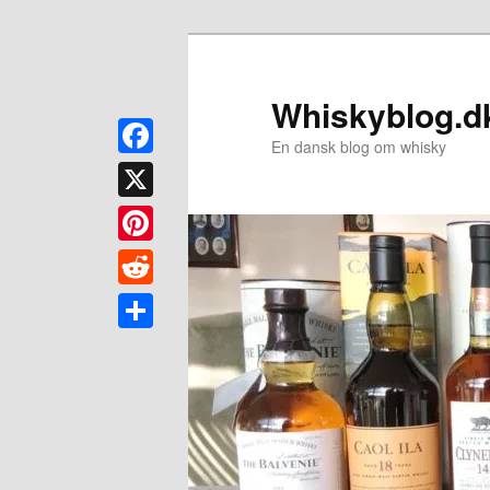
Fortsæt
til
primært
Whiskyblog.d
indhold
En dansk blog om whisky
Facebook
X
Pinterest
Reddit
Share