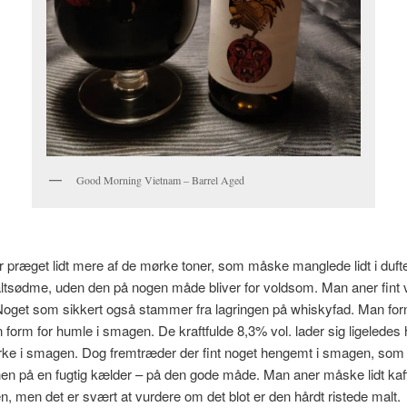
Good Morning Vietnam – Barrel Aged
præget lidt mere af de mørke toner, som måske manglede lidt i dufte
tsødme, uden den på nogen måde bliver for voldsom. Man aner fint va
oget som sikkert også stammer fra lagringen på whiskyfad. Man f
 form for humle i smagen. De kraftfulde 8,3% vol. lader sig ligeledes h
rke i smagen. Dog fremtræder der fint noget hengemt i smagen, som 
en på en fugtig kælder – på den gode måde. Man aner måske lidt kaff
, men det er svært at vurdere om det blot er den hårdt ristede malt.