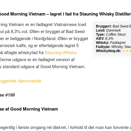
ood Morning Vietnam – lagret i fad fra Stauning Whisky Distille
ing Vietnam er en fadlagret Viatnamese Iced
Bryggeri:
Bad Seed 
ut på 8,3% vol. Øllen er brygget af Bad Seed
Land:
Danmark
Type:
Coffee Stout
er er beliggende i Nordjylland. Øllen er brygget
ABV:
8,3%
Whisky:
Fadlagret
mesisk kaffe, og er efterfølgende lagret 5
Fadtype:
Whisky, Sta
Whiskyblog.dk:
★★
å aflagte whiskyfad fra
Stauning Whisky
Denne udgave er en fadlagret version af
ts standard udgave af Good Morning Vietnam.
yggeriets hjemmeside
se #198
se af Good Morning Vietnam
gentlig i første omgang ret diskret, i forhold til det man kan forvente a