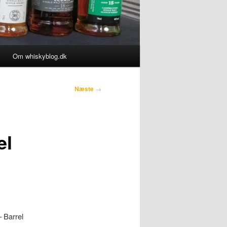
Om whiskyblog.dk
Næste
→
el
 Barrel