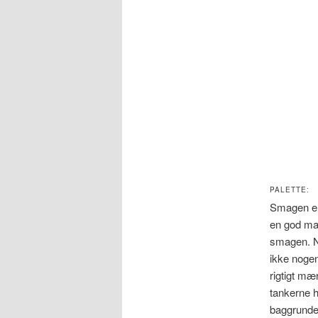
PALETTE:
Smagen er 
en god mal
smagen. N
ikke nogen
rigtigt mæ
tankerne h
baggrunden