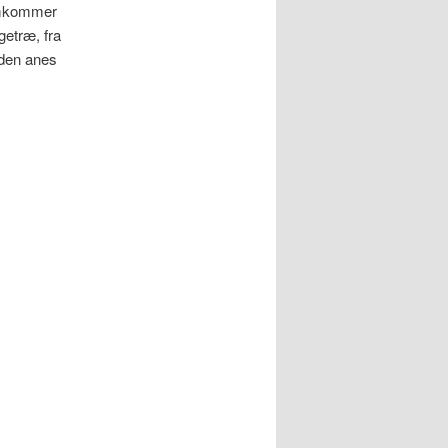
remkommer
getræ, fra
nden anes