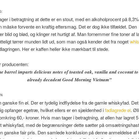
G:
ger i betragtning at dette er en stout, med en alkoholprocent på 8,3%
måske forvente en kraftig eftersmag. Det er dog ikke tilfældet. Den
 blid og blød, og klinger ret hurtigt af. Man fornemmer fine toner af l
lutteligt tørrer munden lidt ud, som man også kender det fra noget
whis
dlagringen. Her er kaffen heller ikke mærkbart til stede.
r producenten:
e barrel imparts delicious notes of toasted oak, vanilla and coconut to
already decadent Good Morning Vietnam”
ON
n ganske fin øl. Der er tydelig indflydelse fra de gamle whiskyfad. Det
g opfanger egetræ, hvilket ellers er en sjældenhed i
fadlagrede øl
. Øl
omkring 60,- kroner. Hvis man tager i betragtning, at øllen har lagret 
t whiskyfad, med de begrænsninger dette sætter på omsætningshast
en ganske fair pris. Den samlede konklusion på denne anmeldelse af