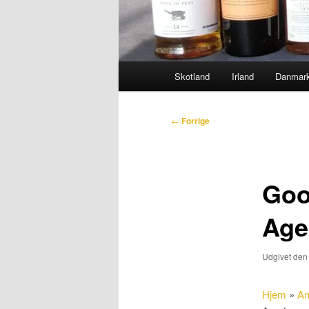
Hovedmenu
Skotland
Irland
Danmar
Indlægsnavigation
←
Forrige
Goo
Age
Udgivet de
Hjem
»
An