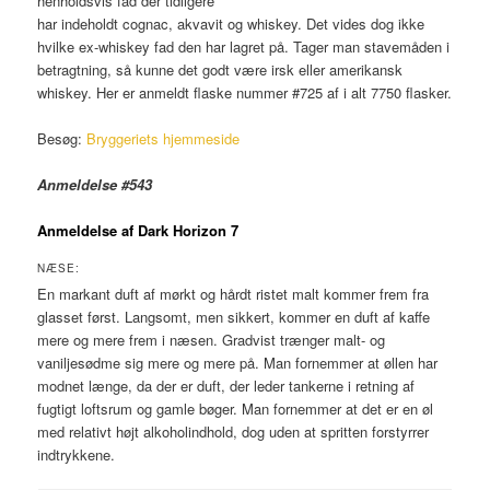
henholdsvis fad der tidligere
har indeholdt cognac, akvavit og whiskey. Det vides dog ikke
hvilke ex-whiskey fad den har lagret på. Tager man stavemåden i
betragtning, så kunne det godt være irsk eller amerikansk
whiskey. Her er anmeldt flaske nummer #725 af i alt 7750 flasker.
Besøg:
Bryggeriets hjemmeside
Anmeldelse #543
Anmeldelse af Dark Horizon 7
NÆSE:
En markant duft af mørkt og hårdt ristet malt kommer frem fra
glasset først. Langsomt, men sikkert, kommer en duft af kaffe
mere og mere frem i næsen. Gradvist trænger malt- og
vaniljesødme sig mere og mere på. Man fornemmer at øllen har
modnet længe, da der er duft, der leder tankerne i retning af
fugtigt loftsrum og gamle bøger. Man fornemmer at det er en øl
med relativt højt alkoholindhold, dog uden at spritten forstyrrer
indtrykkene.