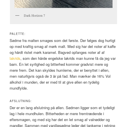
Dark Horizon 7
PALETTE:
Sødme fra malten smages som det første. Der følges dog hurtigt
op med kraftig smag af mørk malt. Med sig har det noter af kaffe
og hårdt ristet mørk karamel. Bagved opfanges noter af af
lakrids
, som den hårde engelske lakrids man kunne få da jeg var
barn. En let syrlighed og bitterhed kommer gradvist mere og
mere frem. Det kan skyldes humlerne, der er benyttet i øllen,
men naturligvis også de 3 år på fad. Man mærker de 16% Vol
alkohol i munden, der er med til at give øllen en tydelig
mundfylde.
AFSLUTNING:
Der er en lang afslutning på øllen. Sødmen ligger som et tydeligt
lag i hele mundhulen. Bitterheden er mere fremtrædende i
eftersmagen, og med sig har det en let smag af valnødder og
mandler. Sammen med vaniljesødme leder det tankerne i retning