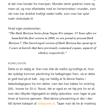
af det man kender fra marcipan. Munden tørrer gradvist mere og
mere ud, og man efterlades med en fornemmelse i munden, som
når man har drukket kraftigt søden kaffe, som man har spist
mørk chokolade til.
Hvad siger producenten:
“The Dark Horizon Series from Nøgne Ø is unique. 15 Years after we
launched the first version in 2008, we are proud to present Dark
Horizon 7. This barrel-aged version of Dark Horizon has spent up to
3 years in barrels that have previously contained cognac, aquavit of
whiskey respectively.”
KONKLUSION
Dette er en dejlig øl. Kan man lide de mørke og kraftige øl, hvor
der tydeligt kommer påvirkning fra fadlagringen frem, så er dette
et godt bud på et køb. Jeg var heldig at få denne flaske i
fødselsdagsgave fra min datter, men den kan købes for omkring
200,- kroner for 33 cl. Nuvel, det er også en ret høj pris for en øl,
men den tilbyder tilgengæld en dejlig oplevelse, som tager et par
timer at komme igennem. Med denne prissætning er den i den
lidt dyrere kategori af
fadlagrede øl
. Tager man de tre år modning