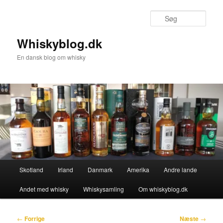
Fortsæt
til
Søg
primært
indhold
Whiskyblog.dk
En dansk blog om whisky
Hovedmenu
Skotland
Irland
Danmark
Amerika
Andre lande
Andet med whisky
Whiskysamling
Om whiskyblog.dk
Indlægsnavigation
←
Forrige
Næste
→