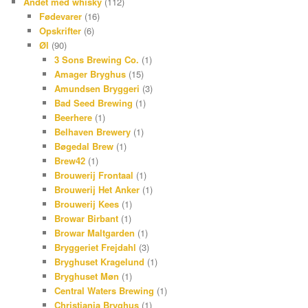
Andet med whisky
(112)
Fødevarer
(16)
Opskrifter
(6)
Øl
(90)
3 Sons Brewing Co.
(1)
Amager Bryghus
(15)
Amundsen Bryggeri
(3)
Bad Seed Brewing
(1)
Beerhere
(1)
Belhaven Brewery
(1)
Bøgedal Brew
(1)
Brew42
(1)
Brouwerij Frontaal
(1)
Brouwerij Het Anker
(1)
Brouwerij Kees
(1)
Browar Birbant
(1)
Browar Maltgarden
(1)
Bryggeriet Frejdahl
(3)
Bryghuset Kragelund
(1)
Bryghuset Møn
(1)
Central Waters Brewing
(1)
Christiania Bryghus
(1)