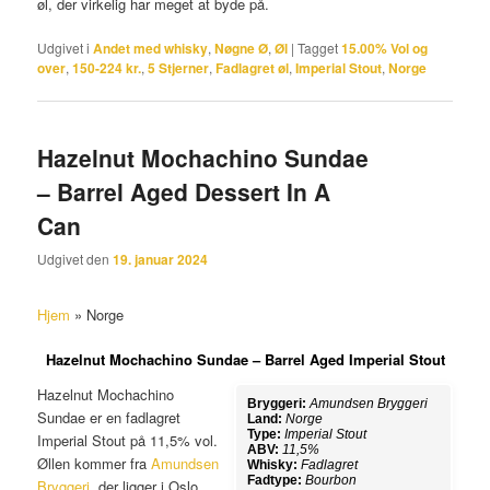
øl, der virkelig har meget at byde på.
Udgivet i
Andet med whisky
,
Nøgne Ø
,
Øl
|
Tagget
15.00% Vol og
over
,
150-224 kr.
,
5 Stjerner
,
Fadlagret øl
,
Imperial Stout
,
Norge
Hazelnut Mochachino Sundae
– Barrel Aged Dessert In A
Can
Udgivet den
19. januar 2024
Hjem
»
Norge
Hazelnut Mochachino Sundae – Barrel Aged Imperial Stout
Hazelnut Mochachino
Bryggeri:
Amundsen Bryggeri
Sundae er en fadlagret
Land:
Norge
Type:
Imperial Stout
Imperial Stout på 11,5% vol.
ABV:
11,5%
Øllen kommer fra
Amundsen
Whisky:
Fadlagret
Fadtype:
Bourbon
Bryggeri
, der ligger i Oslo.