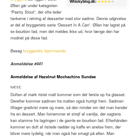
Whiskyblog.dk:
★★★★
★
Øllen går under kategorien
“Pastry Stout”, der ofte leder
tankerne i retning af desserter med stor sødme. Denne udgivelse
er del af bryggeriets serie “Dessert In A Can”. Øllen har lagret på
ex-bourbon fad, men det meldes ikke ud, hvor længe den har
modnet på disse fad.
Besøg
bryggeriets hjemmeside
Anmeldelse #441
Anmeldelse af Hazelnut Mochachino Sundae
NÆSE:
Duften af mørk ristet malt kommer som det første op fra glasset.
Derefter kommer sødmen fra malten også hurtigt frem. Sødmen
tiltager gradvist mere og mere, så den minder om det man kender
fra en dessert. Man fornemmer et strejf af vanilje, der sagtens
kan stamme fra lagringen i de gamle ex-bourbon fad. Efterhånden
kommer en duft af ristede nødder og kaffe en anelse frem, der
bliver mere tydelig, når man også har smagt på øllen. Man