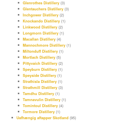
Glenrothes Distillery
(3)
Glentauchers Distillery
(3)
Inchgower Distillery
(2)
Knockando Distillery
(1)
Linkwood Distillery
(2)
Longmorn Distillery
(1)
Macallan Distillery
(4)
Mannochmore Distillery
(1)
Miltonduff Distillery
(1)
Mortlach Distillery
(5)
Pittyvaich Distillery
(2)
Speyburn Distillery
(1)
Speyside Distillery
(1)
Strathisla Distillery
(1)
Strathmill Distillery
(3)
Tamdhu Distillery
(1)
Tamnavulin Distillery
(1)
Tomintoul Distillery
(4)
Tormore Distillery
(1)
Uafhængig aftapper Skotland
(95)