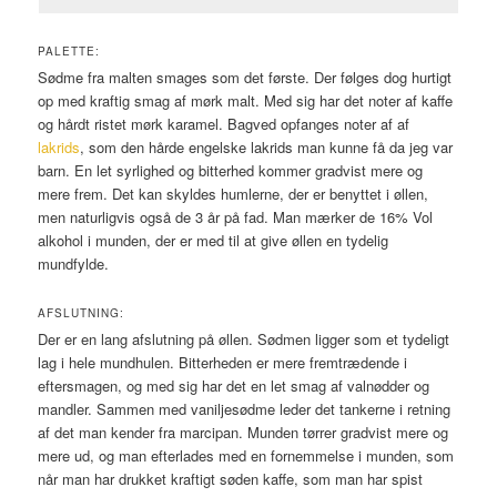
PALETTE:
Sødme fra malten smages som det første. Der følges dog hurtigt
op med kraftig smag af mørk malt. Med sig har det noter af kaffe
og hårdt ristet mørk karamel. Bagved opfanges noter af af
lakrids
, som den hårde engelske lakrids man kunne få da jeg var
barn. En let syrlighed og bitterhed kommer gradvist mere og
mere frem. Det kan skyldes humlerne, der er benyttet i øllen,
men naturligvis også de 3 år på fad. Man mærker de 16% Vol
alkohol i munden, der er med til at give øllen en tydelig
mundfylde.
AFSLUTNING:
Der er en lang afslutning på øllen. Sødmen ligger som et tydeligt
lag i hele mundhulen. Bitterheden er mere fremtrædende i
eftersmagen, og med sig har det en let smag af valnødder og
mandler. Sammen med vaniljesødme leder det tankerne i retning
af det man kender fra marcipan. Munden tørrer gradvist mere og
mere ud, og man efterlades med en fornemmelse i munden, som
når man har drukket kraftigt søden kaffe, som man har spist