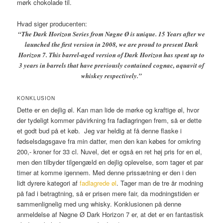
mørk chokolade til.
Hvad siger producenten:
“The Dark Horizon Series from Nøgne Ø is unique. 15 Years after we
launched the first version in 2008, we are proud to present Dark
Horizon 7. This barrel-aged version of Dark Horizon has spent up to
3 years in barrels that have previously contained cognac, aquavit of
whiskey respectively.”
KONKLUSION
Dette er en dejlig øl. Kan man lide de mørke og kraftige øl, hvor
der tydeligt kommer påvirkning fra fadlagringen frem, så er dette
et godt bud på et køb. Jeg var heldig at få denne flaske i
fødselsdagsgave fra min datter, men den kan købes for omkring
200,- kroner for 33 cl. Nuvel, det er også en ret høj pris for en øl,
men den tilbyder tilgengæld en dejlig oplevelse, som tager et par
timer at komme igennem. Med denne prissætning er den i den
lidt dyrere kategori af
fadlagrede øl
. Tager man de tre år modning
på fad i betragtning, så er prisen mere fair, da modningstiden er
sammenlignelig med ung whisky. Konklusionen på denne
anmeldelse af Nøgne Ø Dark Horizon 7 er, at det er en fantastisk