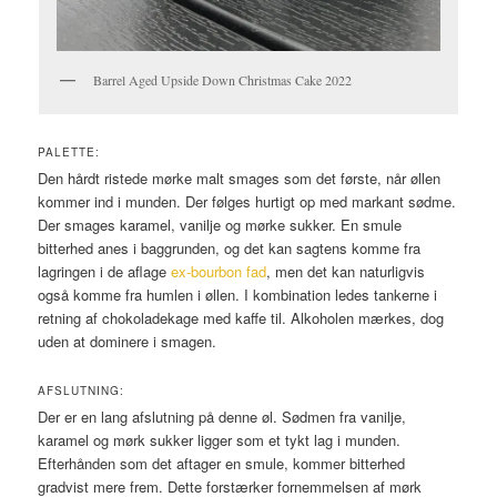
Barrel Aged Upside Down Christmas Cake 2022
PALETTE:
Den hårdt ristede mørke malt smages som det første, når øllen
kommer ind i munden. Der følges hurtigt op med markant sødme.
Der smages karamel, vanilje og mørke sukker. En smule
bitterhed anes i baggrunden, og det kan sagtens komme fra
lagringen i de aflage
ex-bourbon fad
, men det kan naturligvis
også komme fra humlen i øllen. I kombination ledes tankerne i
retning af chokoladekage med kaffe til. Alkoholen mærkes, dog
uden at dominere i smagen.
AFSLUTNING:
Der er en lang afslutning på denne øl. Sødmen fra vanilje,
karamel og mørk sukker ligger som et tykt lag i munden.
Efterhånden som det aftager en smule, kommer bitterhed
gradvist mere frem. Dette forstærker fornemmelsen af mørk