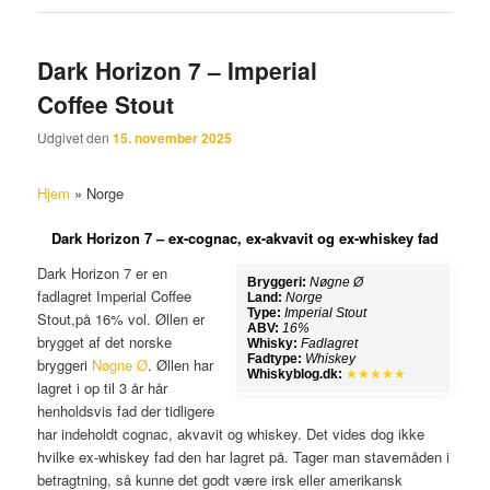
Dark Horizon 7 – Imperial
Coffee Stout
Udgivet den
15. november 2025
Hjem
»
Norge
Dark Horizon 7 – ex-cognac, ex-akvavit og ex-whiskey fad
Dark Horizon 7 er en
Bryggeri:
Nøgne Ø
fadlagret Imperial Coffee
Land:
Norge
Type:
Imperial Stout
Stout,på 16% vol. Øllen er
ABV:
16%
brygget af det norske
Whisky:
Fadlagret
Fadtype:
Whiskey
bryggeri
Nøgne Ø
. Øllen har
Whiskyblog.dk:
★★★★★
lagret i op til 3 år hår
henholdsvis fad der tidligere
har indeholdt cognac, akvavit og whiskey. Det vides dog ikke
hvilke ex-whiskey fad den har lagret på. Tager man stavemåden i
betragtning, så kunne det godt være irsk eller amerikansk