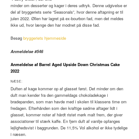
minder om desserter og kager i deres udtryk. Denne udgivelse er
del af bryggeriets serie “Seasonals”, hvor denne aftapning er til
julen 2022. Øllen har lagret på ex-bourbon fad, men det meldes
ikke ud, hvor længe den har modnet på disse fad.
Besøg
bryggeriets hjemmeside
Anmeldelse #546
Anmeldelse af Barrel Aged Upside Down Christmas Cake
2022
NÆSE:
Duften af kage kommer op af glasset først. Det minder om den
duft man kender fra den gammeldags chokoladekage i
bradepanden, som man havde med i skolen til klassens time om
fredagen. Efterhånden som den kraftige sødme aftager lidt i
glasset, kommer noter af hårdt ristet mørk malt frem, der giver
associationer til stærk kaffe. En fjern duft af vanilje opfanges
lejlighedsvist i baggrunden. De 11,5% Vol alkohol er ikke tydelige
i næsen.