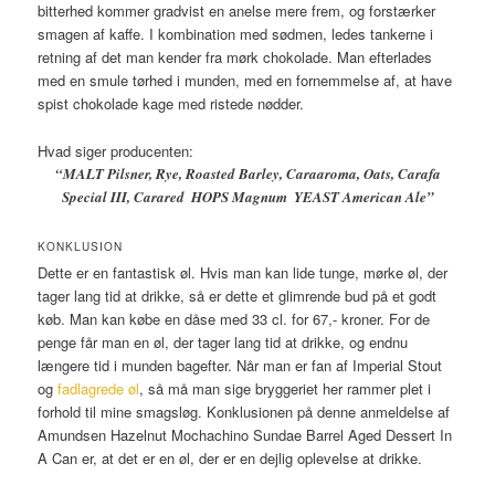
bitterhed kommer gradvist en anelse mere frem, og forstærker
smagen af kaffe. I kombination med sødmen, ledes tankerne i
retning af det man kender fra mørk chokolade. Man efterlades
med en smule tørhed i munden, med en fornemmelse af, at have
spist chokolade kage med ristede nødder.
Hvad siger producenten:
“MALT Pilsner, Rye, Roasted Barley, Caraaroma, Oats, Carafa
Special III, Carared ​ HOPS Magnum ​ YEAST American Ale”
KONKLUSION
Dette er en fantastisk øl. Hvis man kan lide tunge, mørke øl, der
tager lang tid at drikke, så er dette et glimrende bud på et godt
køb. Man kan købe en dåse med 33 cl. for 67,- kroner. For de
penge får man en øl, der tager lang tid at drikke, og endnu
længere tid i munden bagefter. Når man er fan af Imperial Stout
og
fadlagrede øl
, så må man sige bryggeriet her rammer plet i
forhold til mine smagsløg. Konklusionen på denne anmeldelse af
Amundsen Hazelnut Mochachino Sundae Barrel Aged Dessert In
A Can er, at det er en øl, der er en dejlig oplevelse at drikke.