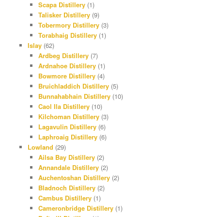
Scapa Distillery
(1)
Talisker Distillery
(9)
Tobermory Distillery
(3)
Torabhaig Distillery
(1)
Islay
(62)
Ardbeg Distillery
(7)
Ardnahoe Distillery
(1)
Bowmore Distillery
(4)
Bruichladdich Distillery
(5)
Bunnahabhain Distillery
(10)
Caol Ila Distillery
(10)
Kilchoman Distillery
(3)
Lagavulin Distillery
(6)
Laphroaig Distillery
(6)
Lowland
(29)
Ailsa Bay Distillery
(2)
Annandale Distillery
(2)
Auchentoshan Distillery
(2)
Bladnoch Distillery
(2)
Cambus Distillery
(1)
Cameronbridge Distillery
(1)