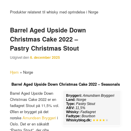
Produkter relateret til whisky med oprindelse i Norge
Barrel Aged Upside Down
Christmas Cake 2022 –
Pastry Christmas Stout
Udgivet den
6. december 2025
Hjem
»
Norge
Barrel Aged Upside Down Christmas Cake 2022 – Seasonals
Barrel Aged Upside Down
Bryggeri:
Amundsen Bryggeri
Christmas Cake 2022 er en
Land:
Norge
Type:
Pastry Stout
fadlagret Stout på 11,5% vol.
ABV:
11,5%
Øllen er brygget på det
Whisky:
Fadlagret
Fadtype:
Bourbon
norske
Amundsen Bryggeri
i
Whiskyblog.dk:
★★★★
★
Oslo. Det er en såkaldt
“Pastry Stout”, der ofte