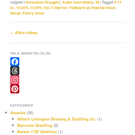
Udgivet i
Amundsen Bryggeri
,
Andet med whisky
,
Øl
|
Tagget
0-74
kr.
,
10.00%-14.99% Vol
,
4 Stjerner
,
Fadlagret øl
,
Imperial Stout
,
Norge
,
Pastry Stout
Indlægsnavigation
←
Ældre indlæg
FØLG WHISKYBLOG.DK
F
a
T
c
h
I
e
r
n
P
KATEGORIER
b
e
s
i
Amerika
(35)
o
a
t
n
Alltech Lexington Brewing & Distilling Co.
(1)
Balcones Distilling
(6)
o
d
a
t
Barton 1792 Distillery
(1)
k
s
g
e