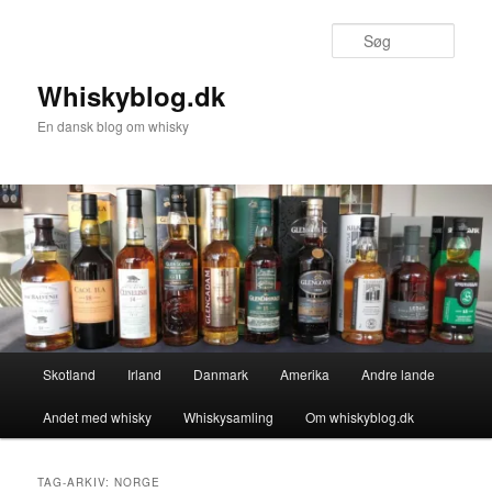
Fortsæt
Fortsæt
til
til
Søg
primært
sekundært
indhold
indhold
Whiskyblog.dk
En dansk blog om whisky
Hovedmenu
Skotland
Irland
Danmark
Amerika
Andre lande
Andet med whisky
Whiskysamling
Om whiskyblog.dk
TAG-ARKIV:
NORGE