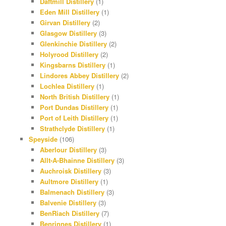
Daftmill Distillery
(1)
Eden Mill Distillery
(1)
Girvan Distillery
(2)
Glasgow Distillery
(3)
Glenkinchie Distillery
(2)
Holyrood Distillery
(2)
Kingsbarns Distillery
(1)
Lindores Abbey Distillery
(2)
Lochlea Distillery
(1)
North British Distillery
(1)
Port Dundas Distillery
(1)
Port of Leith Distillery
(1)
Strathclyde Distillery
(1)
Speyside
(106)
Aberlour Distillery
(3)
Allt-A-Bhainne Distillery
(3)
Auchroisk Distillery
(3)
Aultmore Distillery
(1)
Balmenach Distillery
(3)
Balvenie Distillery
(3)
BenRiach Distillery
(7)
Benrinnes Distillery
(1)