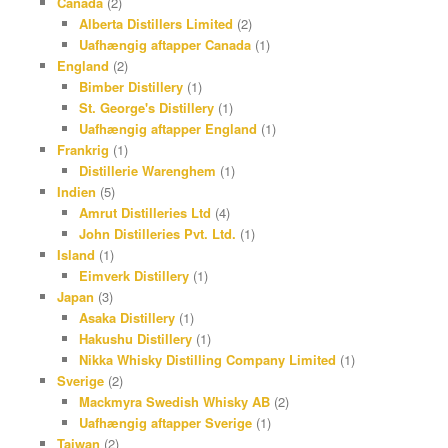
Canada
(2)
Alberta Distillers Limited
(2)
Uafhængig aftapper Canada
(1)
England
(2)
Bimber Distillery
(1)
St. George's Distillery
(1)
Uafhængig aftapper England
(1)
Frankrig
(1)
Distillerie Warenghem
(1)
Indien
(5)
Amrut Distilleries Ltd
(4)
John Distilleries Pvt. Ltd.
(1)
Island
(1)
Eimverk Distillery
(1)
Japan
(3)
Asaka Distillery
(1)
Hakushu Distillery
(1)
Nikka Whisky Distilling Company Limited
(1)
Sverige
(2)
Mackmyra Swedish Whisky AB
(2)
Uafhængig aftapper Sverige
(1)
Taiwan
(2)