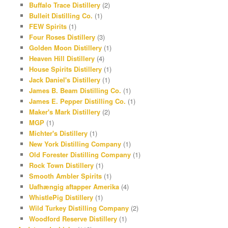
Buffalo Trace Distillery
(2)
r
r
Bulleit Distilling Co.
(1)
FEW Spirits
(1)
a
e
Four Roses Distillery
(3)
m
s
Golden Moon Distillery
(1)
Heaven Hill Distillery
(4)
t
House Spirits Distillery
(1)
Jack Daniel's Distillery
(1)
James B. Beam Distilling Co.
(1)
James E. Pepper Distilling Co.
(1)
Maker's Mark Distillery
(2)
MGP
(1)
Michter's Distillery
(1)
New York Distilling Company
(1)
Old Forester Distilling Company
(1)
Rock Town Distillery
(1)
Smooth Ambler Spirits
(1)
Uafhængig aftapper Amerika
(4)
WhistlePig Distillery
(1)
Wild Turkey Distilling Company
(2)
Woodford Reserve Distillery
(1)