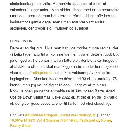
chokoladekage og kaffe. Momentvis opfanges et strejf af
valnødder i baggrunden. Man sidder tilbage med en fornemmelse
i munden, som når man har været til eftermiddagskaffe hos sin
bedstemor i gamle dage, mens man mærker varmen fra
alkoholen, der breder sig i munden og svælget.
KONKLUSION
Dette er en dejlig øl. Hvis man kan lide mørke, tunge stouts, der
virkelig tager lang tid at komme igennem, så er dette et godt bud
på en god øl. Forventer man en lettere øl, der blot skal bruges til
at slukke tørsten, så skal man kigge andre steder hen. Ligeledes
viser denne
fadlagrede øl
heller ikke voldsom påvirkning fra
lagringstiden. Man kan købe en dåse med 33 cl. for omkring 75,-
kroner, men jeg var heldig at få den i julegave af min søn.
Konklusionen på denne anmeldelse af Amundsen Barrel Aged
Upside Down Christmas Cake 2022 er, at det er en dejlig kraftig
øl, der giver gode associationer til kaffe med chokoladekage.
Udgivet i
Amundsen Bryggeri
,
Andet med whisky
,
Øl
|
Tagget
10.00%-14.99% Vol
,
4 Stjerner
,
75-149 kr.
,
Fadlagret øl
,
Norge
,
Pastry Stout