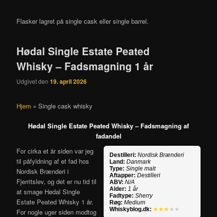
Flasker lagret på single cask eller single barrel.
Hødal Single Estate Peated
Whisky – Fadsmagning 1 år
Udgivet den
19. april 2026
Hjem
»
Single cask whisky
Hødal Single Estate Peated Whisky – Fadsmagning af
fadandel
For cirka et år siden var jeg
Destilleri:
Nordisk Brænderi
til påfyldning af et fad hos
Land:
Danmark
Type:
Single malt
Nordisk Brænderi i
Aftapper:
Destilleri
Fjerritslev, og det er nu tid til
ABV:
N/A
Alder:
1 år
at smage Hødal Single
Fadtype:
Sherry
Estate Peated Whisky 1 år.
Røg:
Medium
Whiskyblog.dk:
★★★
★★
For nogle uger siden modtog