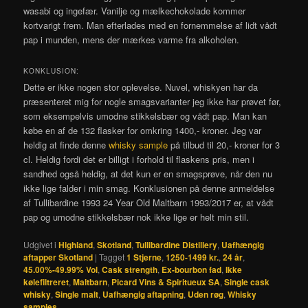
wasabi og ingefær. Vanilje og mælkechokolade kommer
kortvarigt frem. Man efterlades med en fornemmelse af lidt vådt
pap i munden, mens der mærkes varme fra alkoholen.
KONKLUSION:
Dette er ikke nogen stor oplevelse. Nuvel, whiskyen har da
præsenteret mig for nogle smagsvarianter jeg ikke har prøvet før,
som eksempelvis umodne stikkelsbær og vådt pap. Man kan
købe en af de 132 flasker for omkring 1400,- kroner. Jeg var
heldig at finde denne
whisky sample
på tilbud til 20,- kroner for 3
cl. Heldig fordi det er billigt i forhold til flaskens pris, men i
sandhed også heldig, at det kun er en smagsprøve, når den nu
ikke lige falder i min smag. Konklusionen på denne anmeldelse
af Tullibardine 1993 24 Year Old Maltbarn 1993/2017 er, at vådt
pap og umodne stikkelsbær nok ikke lige er helt min stil.
Udgivet i
Highland
,
Skotland
,
Tullibardine Distillery
,
Uafhængig
aftapper Skotland
|
Tagget
1 Stjerne
,
1250-1499 kr.
,
24 år
,
45.00%-49.99% Vol
,
Cask strength
,
Ex-bourbon fad
,
Ikke
kølefiltreret
,
Maltbarn
,
Picard Vins & Spiritueux SA
,
Single cask
whisky
,
Single malt
,
Uafhængig aftapning
,
Uden røg
,
Whisky
samples