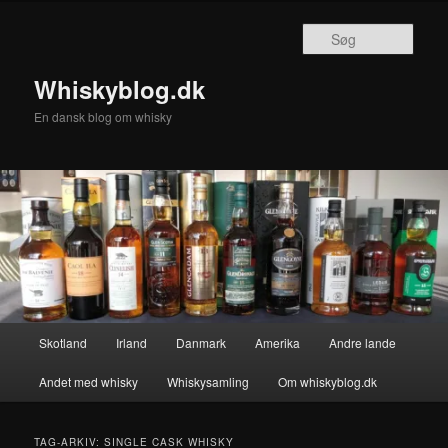
Fortsæt
Fortsæt
til
til
Søg
primært
sekundært
indhold
indhold
Whiskyblog.dk
En dansk blog om whisky
Hovedmenu
Skotland
Irland
Danmark
Amerika
Andre lande
Andet med whisky
Whiskysamling
Om whiskyblog.dk
TAG-ARKIV:
SINGLE CASK WHISKY