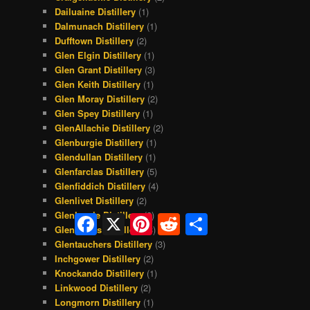
Dailuaine Distillery
(1)
Dalmunach Distillery
(1)
Dufftown Distillery
(2)
Glen Elgin Distillery
(1)
Glen Grant Distillery
(3)
Glen Keith Distillery
(1)
Glen Moray Distillery
(2)
Glen Spey Distillery
(1)
GlenAllachie Distillery
(2)
Glenburgie Distillery
(1)
Glendullan Distillery
(1)
Glenfarclas Distillery
(5)
Glenfiddich Distillery
(4)
Glenlivet Distillery
(2)
Glenlossie Distillery
(2)
Facebook
X
Pinterest
Reddit
Share
Glenrothes Distillery
(3)
Glentauchers Distillery
(3)
Inchgower Distillery
(2)
Knockando Distillery
(1)
Linkwood Distillery
(2)
Longmorn Distillery
(1)