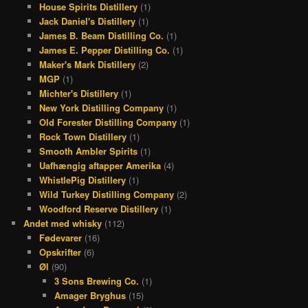
House Spirits Distillery
(1)
Jack Daniel's Distillery
(1)
James B. Beam Distilling Co.
(1)
James E. Pepper Distilling Co.
(1)
Maker's Mark Distillery
(2)
MGP
(1)
Michter's Distillery
(1)
New York Distilling Company
(1)
Old Forester Distilling Company
(1)
Rock Town Distillery
(1)
Smooth Ambler Spirits
(1)
Uafhængig aftapper Amerika
(4)
WhistlePig Distillery
(1)
Wild Turkey Distilling Company
(2)
Woodford Reserve Distillery
(1)
Andet med whisky
(112)
Fødevarer
(16)
Opskrifter
(6)
Øl
(90)
3 Sons Brewing Co.
(1)
Amager Bryghus
(15)