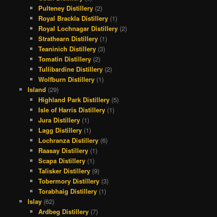
Pulteney Distillery
(2)
Royal Brackla Distillery
(1)
Royal Lochnagar Distillery
(2)
Strathearn Distillery
(1)
Teaninich Distillery
(3)
Tomatin Distillery
(2)
Tullibardine Distillery
(2)
Wolfburn Distillery
(1)
Island
(29)
Highland Park Distillery
(5)
Isle of Harris Distillery
(1)
Jura Distillery
(1)
Lagg Distillery
(1)
Lochranza Distillery
(6)
Raasay Distillery
(1)
Scapa Distillery
(1)
Talisker Distillery
(9)
Tobermory Distillery
(3)
Torabhaig Distillery
(1)
Islay
(62)
Ardbeg Distillery
(7)