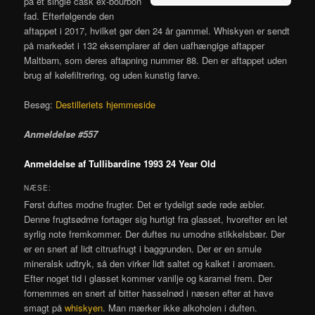
på et single cask ex-bourbon
fad. Efterfølgende den
aftappet i 2017, hvilket gør den 24 år gammel. Whiskyen er sendt
på markedet i 132 eksemplarer af den uafhængige aftapper
Maltbarn, som deres aftapning nummer 88. Den er aftappet uden
brug af kølefiltrering, og uden kunstig farve.
Besøg:
Destilleriets hjemmeside
Anmeldelse #557
Anmeldelse af Tullibardine 1993 24 Year Old
NÆSE:
Først duftes modne frugter. Det er tydeligt søde røde æbler.
Denne frugtsødme fortager sig hurtigt fra glasset, hvorefter en let
syrlig note fremkommer. Der duftes nu umodne stikkelsbær. Der
er en snert af lidt citrusfrugt i baggrunden. Der er en smule
mineralsk udtryk, så den virker lidt saltet og kalket i aromaen.
Efter noget tid i glasset kommer vanilje og karamel frem. Der
fornemmes en snert af bitter hasselnød i næsen efter at have
smagt på
whiskyen
. Man mærker ikke alkoholen i duften.