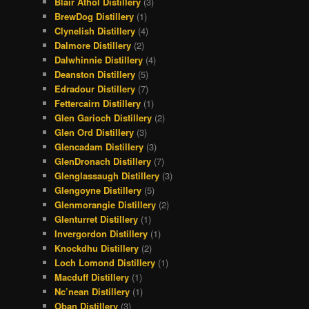
Blair Athol Distillery
(3)
BrewDog Distillery
(1)
Clynelish Distillery
(4)
Dalmore Distillery
(2)
Dalwhinnie Distillery
(4)
Deanston Distillery
(5)
Edradour Distillery
(7)
Fettercairn Distillery
(1)
Glen Garioch Distillery
(2)
Glen Ord Distillery
(3)
Glencadam Distillery
(3)
GlenDronach Distillery
(7)
Glenglassaugh Distillery
(3)
Glengoyne Distillery
(5)
Glenmorangie Distillery
(2)
Glenturret Distillery
(1)
Invergordon Distillery
(1)
Knockdhu Distillery
(2)
Loch Lomond Distillery
(1)
Macduff Distillery
(1)
Nc’nean Distillery
(1)
Oban Distillery
(3)