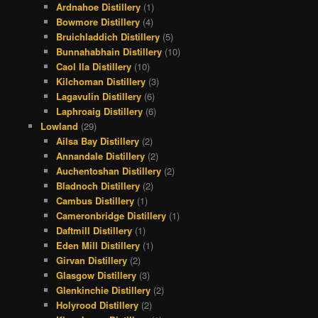
Ardnahoe Distillery
(1)
Bowmore Distillery
(4)
Bruichladdich Distillery
(5)
Bunnahabhain Distillery
(10)
Caol Ila Distillery
(10)
Kilchoman Distillery
(3)
Lagavulin Distillery
(6)
Laphroaig Distillery
(6)
Lowland
(29)
Ailsa Bay Distillery
(2)
Annandale Distillery
(2)
Auchentoshan Distillery
(2)
Bladnoch Distillery
(2)
Cambus Distillery
(1)
Cameronbridge Distillery
(1)
Daftmill Distillery
(1)
Eden Mill Distillery
(1)
Girvan Distillery
(2)
Glasgow Distillery
(3)
Glenkinchie Distillery
(2)
Holyrood Distillery
(2)