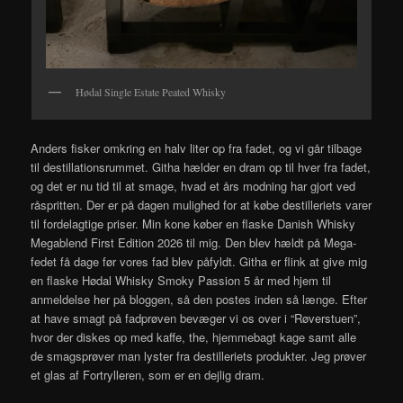
Hødal Single Estate Peated Whisky
Anders fisker omkring en halv liter op fra fadet, og vi går tilbage
til destillationsrummet. Githa hælder en dram op til hver fra fadet,
og det er nu tid til at smage, hvad et års modning har gjort ved
råspritten. Der er på dagen mulighed for at købe destilleriets varer
til fordelagtige priser. Min kone køber en flaske Danish Whisky
Megablend First Edition 2026 til mig. Den blev hældt på Mega-
fedet få dage før vores fad blev påfyldt. Githa er flink at give mig
en flaske Hødal Whisky Smoky Passion 5 år med hjem til
anmeldelse her på bloggen, så den postes inden så længe. Efter
at have smagt på fadprøven bevæger vi os over i “Røverstuen”,
hvor der diskes op med kaffe, the, hjemmebagt kage samt alle
de smagsprøver man lyster fra destilleriets produkter. Jeg prøver
et glas af Fortrylleren, som er en dejlig dram.