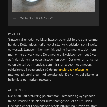
Tullibardine 1993 24 Year Old
PALETTE:
Smagen af umoden og bitter hasselnød er det første som rammer
hunden. Dette følges hurtigt op at stærke krydderier, som ingefær
og wasabi. Langsomt kommer lidt sødme fra modne æbler frem,
men er hurtigt væk igen. De umodne stikkelsbær, som også var
at finde i duften, er også tilstede i smagen. Det giver en let syrlig
og smule tørhed i munden, som når man tygger i et umodent
stikkelsbær. I baggrunden på denne
single cask aftapning
mærkes lidt vanilje og mælkechokolade. De 48,7% vol alkohol er
heller ikke at mærke i paletten.
AFSLUTNING:
Der er en kort afslutning på drammen. Tørheden og syrligheden
fra de umodne stikkelsbær bliver hængende lidt tid i munden.
Ligeledes er der i begyndelsen stadig prikken på tungen fra stærk