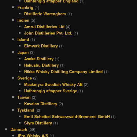
Uafhængig aftapper England
(1)
Frankrig
(1)
Distillerie Warenghem
(1)
Indien
(5)
Amrut Distilleries Ltd
(4)
John Distilleries Pvt. Ltd.
(1)
Island
(1)
Eimverk Distillery
(1)
Japan
(3)
Asaka Distillery
(1)
Hakushu Distillery
(1)
Nikka Whisky Distilling Company Limited
(1)
Sverige
(2)
Mackmyra Swedish Whisky AB
(2)
Uafhængig aftapper Sverige
(1)
Taiwan
(2)
Kavalan Distillery
(2)
Tyskland
(2)
Emil Scheibel Schwarzwald-Brennerei GmbH
(1)
Slyrs Distillery
(1)
Danmark
(59)
Ærø Whisky A/S
(1)