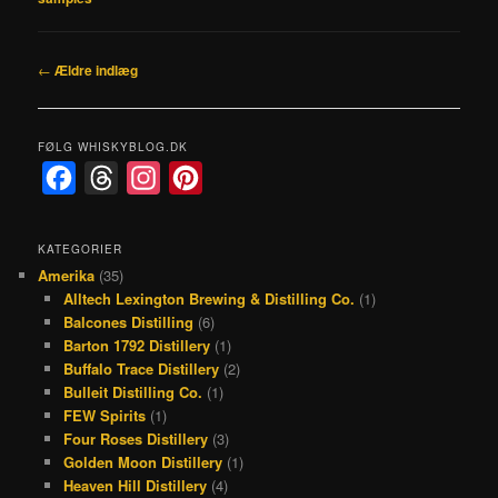
Indlægsnavigation
←
Ældre indlæg
FØLG WHISKYBLOG.DK
F
T
I
P
a
h
n
i
c
r
s
n
KATEGORIER
Amerika
(35)
e
e
t
t
Alltech Lexington Brewing & Distilling Co.
(1)
b
a
a
e
Balcones Distilling
(6)
o
d
g
r
Barton 1792 Distillery
(1)
Buffalo Trace Distillery
(2)
o
s
r
e
Bulleit Distilling Co.
(1)
k
a
s
FEW Spirits
(1)
Four Roses Distillery
(3)
m
t
Golden Moon Distillery
(1)
Heaven Hill Distillery
(4)