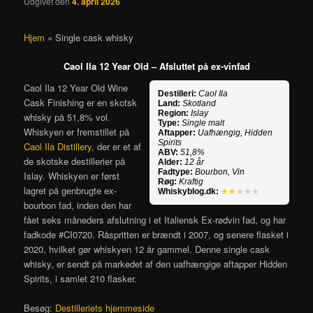
Udgivet den
4. april 2026
Hjem
»
Single cask whisky
Caol Ila 12 Year Old – Afsluttet på ex-vinfad
Caol Ila 12 Year Old Wine
Destilleri:
Caol Ila
Cask Finishing er en skotsk
Land:
Skotland
Region:
Islay
whisky på 51,8% vol.
Type:
Single malt
Whiskyen er fremstillet på
Aftapper:
Uafhængig, Hidden
Spirits
Caol Ila Distillery,
der er et af
ABV:
51,8%
de skotske destillerier på
Alder:
12 år
Fadtype:
Bourbon, Vin
Islay. Whiskyen er først
Røg:
Kraftig
lagret på genbrugte ex-
Whiskyblog.dk:
★★
★★★
bourbon fad, inden den har
fået seks måneders afslutning i et Italiensk Ex-rødvin fad, og har
fadkode #CI0720. Råspritten er brændt i 2007, og senere flasket i
2020, hvilket gør whiskyen 12 år gammel. Denne single cask
whisky, er sendt på markedet af den uafhængige aftapper Hidden
Spirits, i samlet 210 flasker.
Besøg:
Destilleriets hjemmeside