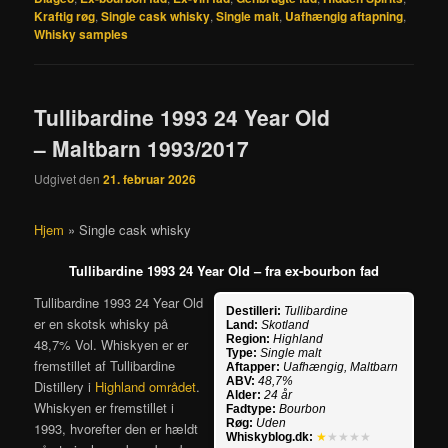
Kraftig røg
,
Single cask whisky
,
Single malt
,
Uafhængig aftapning
,
Whisky samples
Tullibardine 1993 24 Year Old
– Maltbarn 1993/2017
Udgivet den
21. februar 2026
Hjem
»
Single cask whisky
Tullibardine 1993 24 Year Old – fra ex-bourbon fad
Tullibardine 1993 24 Year Old
Destilleri:
Tullibardine
er en skotsk whisky på
Land:
Skotland
Region:
Highland
48,7% Vol. Whiskyen er er
Type:
Single malt
fremstillet af Tullibardine
Aftapper:
Uafhængig, Maltbarn
ABV:
48,7%
Distillery i
Highland området
.
Alder:
24 år
Whiskyen er fremstillet i
Fadtype:
Bourbon
Røg:
Uden
1993, hvorefter den er hældt
Whiskyblog.dk:
★
★★★★