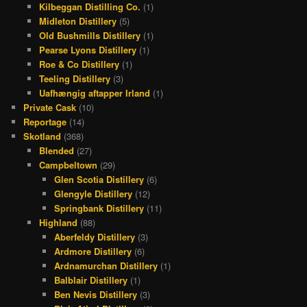
Kilbeggan Distilling Co.
(1)
Midleton Distillery
(5)
Old Bushmills Distillery
(1)
Pearse Lyons Distillery
(1)
Roe & Co Distillery
(1)
Teeling Distillery
(3)
Uafhængig aftapper Irland
(1)
Private Cask
(10)
Reportage
(14)
Skotland
(368)
Blended
(27)
Campbeltown
(29)
Glen Scotia Distillery
(6)
Glengyle Distillery
(12)
Springbank Distillery
(11)
Highland
(88)
Aberfeldy Distillery
(3)
Ardmore Distillery
(6)
Ardnamurchan Distillery
(1)
Balblair Distillery
(1)
Ben Nevis Distillery
(3)