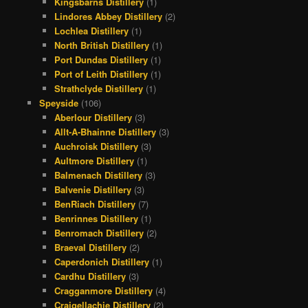
Kingsbarns Distillery
(1)
Lindores Abbey Distillery
(2)
Lochlea Distillery
(1)
North British Distillery
(1)
Port Dundas Distillery
(1)
Port of Leith Distillery
(1)
Strathclyde Distillery
(1)
Speyside
(106)
Aberlour Distillery
(3)
Allt-A-Bhainne Distillery
(3)
Auchroisk Distillery
(3)
Aultmore Distillery
(1)
Balmenach Distillery
(3)
Balvenie Distillery
(3)
BenRiach Distillery
(7)
Benrinnes Distillery
(1)
Benromach Distillery
(2)
Braeval Distillery
(2)
Caperdonich Distillery
(1)
Cardhu Distillery
(3)
Cragganmore Distillery
(4)
Craigellachie Distillery
(2)