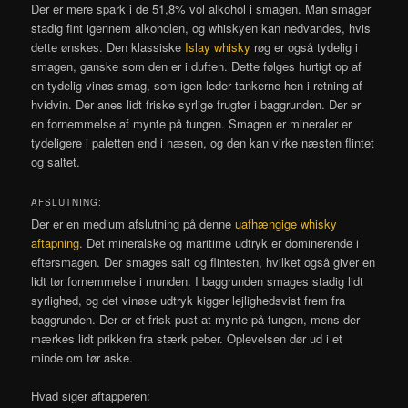
Der er mere spark i de 51,8% vol alkohol i smagen. Man smager
stadig fint igennem alkoholen, og whiskyen kan nedvandes, hvis
dette ønskes. Den klassiske
Islay whisky
røg er også tydelig i
smagen, ganske som den er i duften. Dette følges hurtigt op af
en tydelig vinøs smag, som igen leder tankerne hen i retning af
hvidvin. Der anes lidt friske syrlige frugter i baggrunden. Der er
en fornemmelse af mynte på tungen. Smagen er mineraler er
tydeligere i paletten end i næsen, og den kan virke næsten flintet
og saltet.
AFSLUTNING:
Der er en medium afslutning på denne
uafhængige whisky
aftapning
. Det mineralske og maritime udtryk er dominerende i
eftersmagen. Der smages salt og flintesten, hvilket også giver en
lidt tør fornemmelse i munden. I baggrunden smages stadig lidt
syrlighed, og det vinøse udtryk kigger lejlighedsvist frem fra
baggrunden. Der er et frisk pust at mynte på tungen, mens der
mærkes lidt prikken fra stærk peber. Oplevelsen dør ud i et
minde om tør aske.
Hvad siger aftapperen: