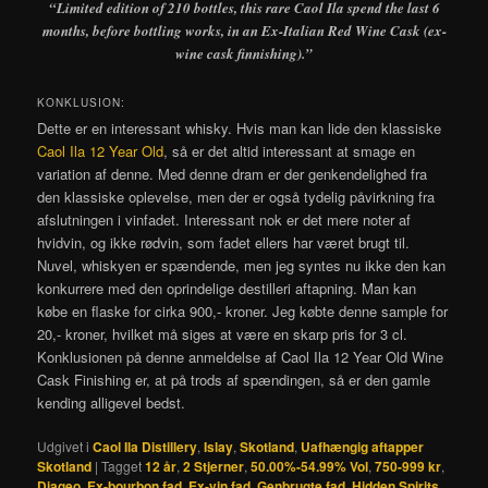
“Limited edition of 210 bottles, this rare Caol Ila spend the last 6
months, before bottling works, in an Ex-Italian Red Wine Cask (ex-
wine cask finnishing).”
KONKLUSION:
Dette er en interessant whisky. Hvis man kan lide den klassiske
Caol Ila 12 Year Old
, så er det altid interessant at smage en
variation af denne. Med denne dram er der genkendelighed fra
den klassiske oplevelse, men der er også tydelig påvirkning fra
afslutningen i vinfadet. Interessant nok er det mere noter af
hvidvin, og ikke rødvin, som fadet ellers har været brugt til.
Nuvel, whiskyen er spændende, men jeg syntes nu ikke den kan
konkurrere med den oprindelige destilleri aftapning. Man kan
købe en flaske for cirka 900,- kroner. Jeg købte denne sample for
20,- kroner, hvilket må siges at være en skarp pris for 3 cl.
Konklusionen på denne anmeldelse af Caol Ila 12 Year Old Wine
Cask Finishing er, at på trods af spændingen, så er den gamle
kending alligevel bedst.
Udgivet i
Caol Ila Distillery
,
Islay
,
Skotland
,
Uafhængig aftapper
Skotland
|
Tagget
12 år
,
2 Stjerner
,
50.00%-54.99% Vol
,
750-999 kr
,
Diageo
,
Ex-bourbon fad
,
Ex-vin fad
,
Genbrugte fad
,
Hidden Spirits
,