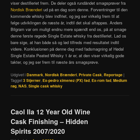
viser destilleriet frem. De deler også rundåndet smagsprøver fra
Nordisk Brænderi
ud på en dag som denne. Forventninger til den
kommende whisky blev indfriet, og jeg ser virkelig frem til at
følge udviklingen de næste år, indtil det skal aftappes. Anders
Bilgram var om muligt endnu mere spændt end os, på at smage
denne første røgede Single Estate whisky fra destilleriet. Lad os
bare sige, at han både så og lød tilfreds med resultatet indtil
videre. Konklusionen på denne dag med fadsmagning af Hødal
Single Estate Peated Whisky 1 år er, at den viser virkelig gode
takter, og jeg ser frem til næste års smagsprøve.
Udgivet i
Danmark
,
Nordisk Brænderi
,
Private Cask
,
Reportage
|
Tagget
3 Stjerner
,
Ex-pedro ximenez (PX) fad
,
Ex-rom fad
,
Medium
røg
,
NAS
,
Single cask whisky
Caol Ila 12 Year Old Wine
Cask Finishing – Hidden
Spirits 2007/2020