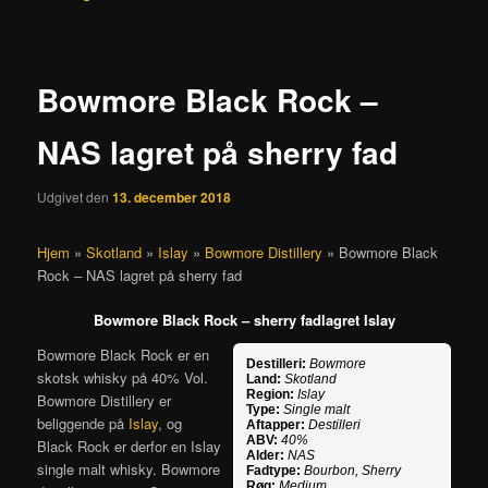
Bowmore Black Rock –
NAS lagret på sherry fad
Udgivet den
13. december 2018
Hjem
»
Skotland
»
Islay
»
Bowmore Distillery
»
Bowmore Black
Rock – NAS lagret på sherry fad
Bowmore Black Rock – sherry fadlagret Islay
Bowmore Black Rock er en
Destilleri:
Bowmore
skotsk whisky på 40% Vol.
Land:
Skotland
Region:
Islay
Bowmore Distillery er
Type:
Single malt
beliggende på
Islay
, og
Aftapper:
Destilleri
ABV:
40%
Black Rock er derfor en Islay
Alder:
NAS
single malt whisky. Bowmore
Fadtype:
Bourbon, Sherry
Røg:
Medium