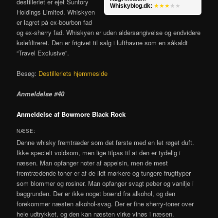
destilleriet er ejet Suntory
Whiskyblog.dk:
★★★
★★
Holdings Limited. Whiskyen
er lagret på ex-bourbon fad
og ex-sherry fad. Whiskyen er uden aldersangivelse og endvidere
kølefiltreret. Den er frigivet til salg i lufthavne som en såkaldt
“Travel Exclusive”.
Besøg:
Destilleriets hjemmeside
Anmeldelse #40
Anmeldelse af Bowmore Black Rock
NÆSE:
Denne whisky fremtræder som det første med en let røget duft.
Ikke specielt voldsom, men lige tilpas til at den er tydelig i
næsen. Man opfanger noter af appelsin, men de mest
fremtrædende toner er af de lidt mørkere og tungere frugttyper
som blommer og rosiner. Man opfanger svagt peber og vanilje i
baggrunden. Der er ikke noget brænd fra alkohol, og den
forekommer næsten alkohol-svag. Der er fine sherry-toner over
hele udtrykket, og den kan næsten virke vinøs i næsen.