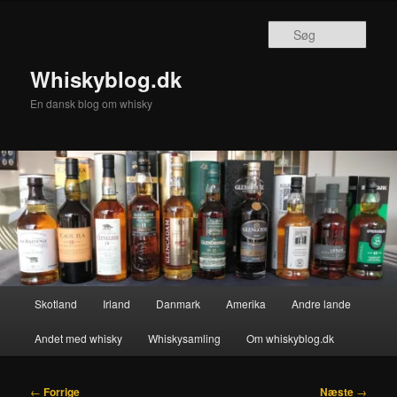
Fortsæt
til
Søg
primært
indhold
Whiskyblog.dk
En dansk blog om whisky
Hovedmenu
Skotland
Irland
Danmark
Amerika
Andre lande
Andet med whisky
Whiskysamling
Om whiskyblog.dk
Indlægsnavigation
←
Forrige
Næste
→