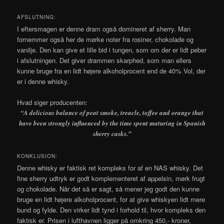
AFSLUTNING:
I eftersmagen er denne dram også domineret af sherry. Man
fornemmer også her de mørke noter fra rosiner, chokolade og
vanilje. Den kan give et lille bid i tungen, som om der er lidt peber
i afslutningen. Det giver drammen skarphed, som man ellers
kunne bruge fra en lidt højere alkoholprocent end de 40% Vol, der
er i denne whisky.
Hvad siger producenten:
“A delicious balance of peat smoke, treacle, toffee and orange that
have been strongly influenced by the time spent maturing in Spanish
sherry casks.”
KONKLUSION:
Denne whisky er faktisk ret kompleks for af en NAS whisky. Det
fine sherry udtryk er godt komplementeret af appelsin, mørk frugt
og chokolade. Når det så er sagt, så mener jeg godt den kunne
bruge en lidt højere alkoholprocent, for at give whiskyen lidt mere
bund og fylde. Den virker lidt tynd i forhold til, hvor kompleks den
faktisk er. Prisen i lufthavnen ligger på omkring 450,- kroner,