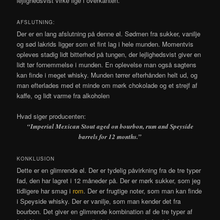
lejlighedsvist virke lige i overkanten.
AFSLUTNING:
Der er en lang afslutning på denne øl. Sødmen fra sukker, vanilje
og sød lakrids ligger som et fint lag i hele munden. Momentvis
opleves stadig lidt bitterhed på tungen, der lejlighedsvist giver en
lidt tør fornemmelse i munden. En oplevelse man også sagtens
kan finde i meget whisky. Munden tørrer efterhånden helt ud, og
man efterlades med et minde om mørk chokolade og et strejf af
kaffe, og lidt varme fra alkoholen
Hvad siger producenten:
“
Imperial Mexican Stout aged on bourbon, rum and Speyside
barrels for 12 months.”
KONKLUSION
Dette er en glimrende øl. Der er tydelig påvirkning fra de tre typer
fad, den har lagret i 12 måneder på. Der er mørk sukker, som jeg
tidligere har smag i
rom
. Der er frugtige noter, som man kan finde
i Speyside whisky. Der er vanilje, som man kender det fra
bourbon. Det giver en glimrende kombination af de tre typer af