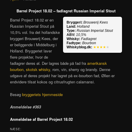
Barrel Project 18.02 – fadlagret Russian Imperial Stout
Barrel Project 18.02 er en
Bryggeri:
Brouwerij Kees
Russian Imperial Stout på
Land:
Holland
Type:
Russian Imperial Stout
10,5% vol. fra det hollandske
ABV:
10,5%
bryggeri Brouwerij Kees, der
Whisky:
Fadlagret
Fadtype:
Bourbon
er beliggende i Middelburg i
Whiskyblog.dk:
★★★★
★
Holland. Bryggeriet laver
flere projekter, hvor de
fadlagrer deres øl. Der lagres både på fad fra
amerikansk
bourbon
,
skotsk whisky
, rom, vin, sherry og brandy. Denne
udgave af deres projekt har lagret på ex-bourbon fad, Øllen er
endvidere tilsat kokos og citrusfrugten calamansi.
Besøg
bryggeriets hjemmeside
Anmeldelse #363
Anmeldelse af Barrel Project 18.02
NÆSE: