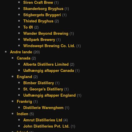
Siren Craft Brew
(1)
Skanderborg Bryghus
(1)
Stigbergets Bryggeri
(1)
Thisted Bryghus
(2)
To Øl
(2)
Wander Beyond Brewing
(1)
Wellpark Brewery
(1)
Windswept Brewing Co. Ltd.
(1)
Andre lande
(20)
Canada
(2)
Alberta Distillers Limited
(2)
Uafhængig aftapper Canada
(1)
England
(2)
Bimber Distillery
(1)
St. George's Distillery
(1)
Uafhængig aftapper England
(1)
Frankrig
(1)
Distillerie Warenghem
(1)
Indien
(5)
Amrut Distilleries Ltd
(4)
John Distilleries Pvt. Ltd.
(1)