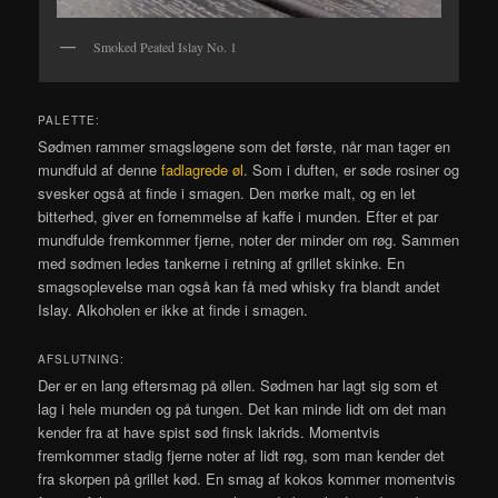
Smoked Peated Islay No. 1
PALETTE:
Sødmen rammer smagsløgene som det første, når man tager en
mundfuld af denne
fadlagrede øl
. Som i duften, er søde rosiner og
svesker også at finde i smagen. Den mørke malt, og en let
bitterhed, giver en fornemmelse af kaffe i munden. Efter et par
mundfulde fremkommer fjerne, noter der minder om røg. Sammen
med sødmen ledes tankerne i retning af grillet skinke. En
smagsoplevelse man også kan få med whisky fra blandt andet
Islay. Alkoholen er ikke at finde i smagen.
AFSLUTNING:
Der er en lang eftersmag på øllen. Sødmen har lagt sig som et
lag i hele munden og på tungen. Det kan minde lidt om det man
kender fra at have spist sød finsk lakrids. Momentvis
fremkommer stadig fjerne noter af lidt røg, som man kender det
fra skorpen på grillet kød. En smag af kokos kommer momentvis