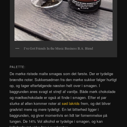
I’ve Got Friends In the Music Business B.A. Blend
PALETTE:
De mørke ristede malte smages som det første. Der er tydelige
brændte noter. Sukkersødmen fra den mørke sukker følger hurtigt
op, og tager efterfølgende næsten helt over i smagen. I
baggrunden anes svagt et strejf af vanilje. Både mørk chokolade
og mælkechokolade er også at finde i smagen. Efter et par
slurke af øllen kommer noter at
sød lakrids
frem, og det bliver
gradvist mere og mere tydeligt. En let bitterhed ligger i
baggrunden, og giver momentvis en lidt tør fornemmelse på
tungen. De 14% Vol alkohol er tydelige i smagen, og kan