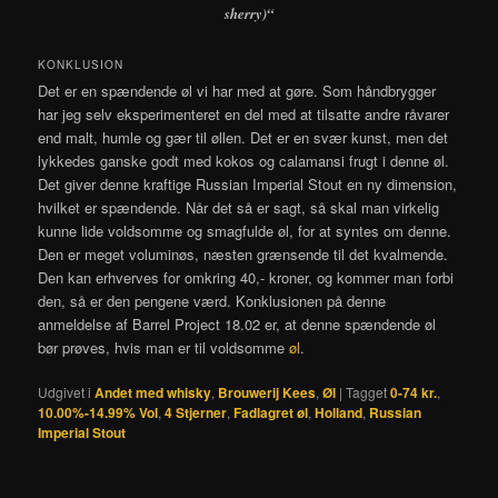
sherry)
“
KONKLUSION
Det er en spændende øl vi har med at gøre. Som håndbrygger
har jeg selv eksperimenteret en del med at tilsatte andre råvarer
end malt, humle og gær til øllen. Det er en svær kunst, men det
lykkedes ganske godt med kokos og calamansi frugt i denne øl.
Det giver denne kraftige Russian Imperial Stout en ny dimension,
hvilket er spændende. Når det så er sagt, så skal man virkelig
kunne lide voldsomme og smagfulde øl, for at syntes om denne.
Den er meget voluminøs, næsten grænsende til det kvalmende.
Den kan erhverves for omkring 40,- kroner, og kommer man forbi
den, så er den pengene værd. Konklusionen på denne
anmeldelse af Barrel Project 18.02 er, at denne spændende øl
bør prøves, hvis man er til voldsomme
øl
.
Udgivet i
Andet med whisky
,
Brouwerij Kees
,
Øl
|
Tagget
0-74 kr.
,
10.00%-14.99% Vol
,
4 Stjerner
,
Fadlagret øl
,
Holland
,
Russian
Imperial Stout