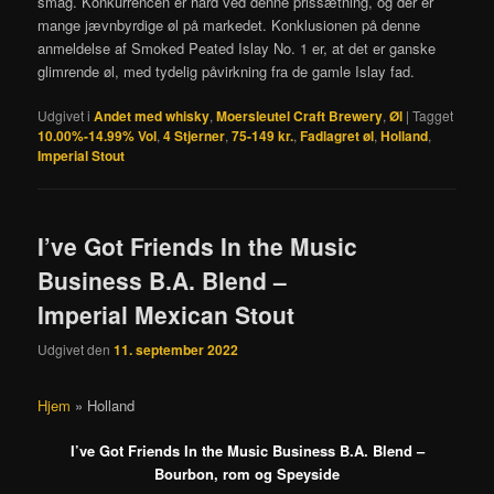
smag. Konkurrencen er hård ved denne prissætning, og der er
mange jævnbyrdige øl på markedet. Konklusionen på denne
anmeldelse af Smoked Peated Islay No. 1 er, at det er ganske
glimrende øl, med tydelig påvirkning fra de gamle Islay fad.
Udgivet i
Andet med whisky
,
Moersleutel Craft Brewery
,
Øl
|
Tagget
10.00%-14.99% Vol
,
4 Stjerner
,
75-149 kr.
,
Fadlagret øl
,
Holland
,
Imperial Stout
I’ve Got Friends In the Music
Business B.A. Blend –
Imperial Mexican Stout
Udgivet den
11. september 2022
Hjem
»
Holland
I’ve Got Friends In the Music Business B.A. Blend –
Bourbon, rom og Speyside