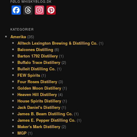
FØLG WHISKYBLOG.DK
F
T
I
P
a
h
n
i
c
r
s
n
KATEGORIER
Amerika
(35)
e
e
t
t
Alltech Lexington Brewing & Distilling Co.
(1)
b
a
a
e
Balcones Distilling
(6)
o
d
g
r
Barton 1792 Distillery
(1)
Buffalo Trace Distillery
(2)
o
s
r
e
Bulleit Distilling Co.
(1)
k
a
s
FEW Spirits
(1)
Four Roses Distillery
(3)
m
t
Golden Moon Distillery
(1)
Heaven Hill Distillery
(4)
House Spirits Distillery
(1)
Jack Daniel's Distillery
(1)
James B. Beam Distilling Co.
(1)
James E. Pepper Distilling Co.
(1)
Maker's Mark Distillery
(2)
MGP
(1)