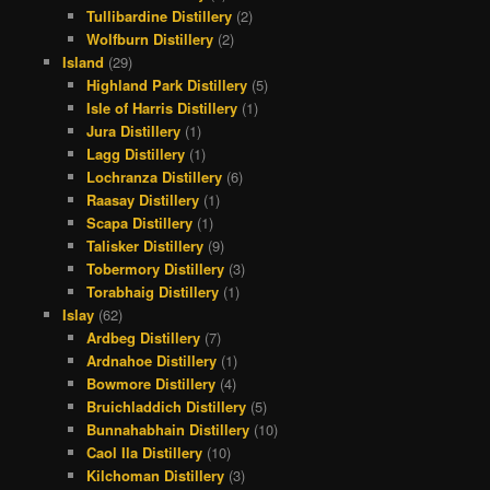
Tullibardine Distillery
(2)
Wolfburn Distillery
(2)
Island
(29)
Highland Park Distillery
(5)
Isle of Harris Distillery
(1)
Jura Distillery
(1)
Lagg Distillery
(1)
Lochranza Distillery
(6)
Raasay Distillery
(1)
Scapa Distillery
(1)
Talisker Distillery
(9)
Tobermory Distillery
(3)
Torabhaig Distillery
(1)
Islay
(62)
Ardbeg Distillery
(7)
Ardnahoe Distillery
(1)
Bowmore Distillery
(4)
Bruichladdich Distillery
(5)
Bunnahabhain Distillery
(10)
Caol Ila Distillery
(10)
Kilchoman Distillery
(3)