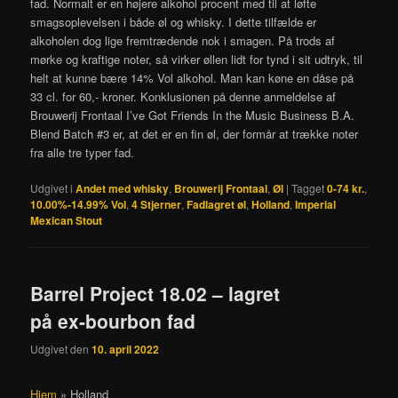
fad. Normalt er en højere alkohol procent med til at løfte
smagsoplevelsen i både øl og whisky. I dette tilfælde er
alkoholen dog lige fremtrædende nok i smagen. På trods af
mørke og kraftige noter, så virker øllen lidt for tynd i sit udtryk, til
helt at kunne bære 14% Vol alkohol. Man kan køne en dåse på
33 cl. for 60,- kroner. Konklusionen på denne anmeldelse af
Brouwerij Frontaal I’ve Got Friends In the Music Business B.A.
Blend Batch #3 er, at det er en fin øl, der formår at trække noter
fra alle tre typer fad.
Udgivet i
Andet med whisky
,
Brouwerij Frontaal
,
Øl
|
Tagget
0-74 kr.
,
10.00%-14.99% Vol
,
4 Stjerner
,
Fadlagret øl
,
Holland
,
Imperial
Mexican Stout
Barrel Project 18.02 – lagret
på ex-bourbon fad
Udgivet den
10. april 2022
Hjem
»
Holland