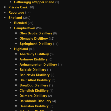
Uafhængig aftapper Irland
(1)
Private Cask
(10)
Reportage
(14)
Skotland
(369)
Blended
(27)
Campbeltown
(29)
Glen Scotia Distillery
(6)
Glengyle Distillery
(12)
Springbank Distillery
(11)
Highland
(89)
Aberfeldy Distillery
(3)
Ardmore Distillery
(6)
Ardnamurchan Distillery
(1)
Balblair Distillery
(1)
Ben Nevis Distillery
(3)
Blair Athol Distillery
(3)
BrewDog Distillery
(1)
Clynelish Distillery
(4)
Dalmore Distillery
(2)
Dalwhinnie Distillery
(4)
Deanston Distillery
(5)