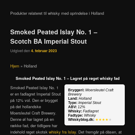
Produkter relateret til whisky med oprindelse i Holland
Smoked Peated Islay No. 1 –
Scotch BA Imperial Stout
Udgivet den
4. februar 2023
Hjem
»
Holland
Smoked Peated Islay No. 1 – Lagret på røget whisky fad
Smoked Peated Islay No. 1
Bryggeri:
Moersleutel Craft
er en fadlagret Imperial Stout
Brewery
Land:
Holland
på 12% vol. Den er brygget
Type:
Imperial Stout
på det hollandske
ABV:
12%
Whisky:
Fadlagret
Moersleutel Craft Brewery.
Fadtype:
Whisky
Denne øl har lagret på en
Whiskyblog.dk:
★★★★
★
række fad, der tidligere har
indehold røget skotsk
whisky fra Islay
. Det fremgår på dåsen, at