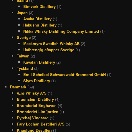
Island
(1)
Eimverk Distillery
(1)
Japan
(3)
Asaka Distillery
(1)
Hakushu Distillery
(1)
Nikka Whisky Distilling Company Limited
(1)
Sverige
(2)
Mackmyra Swedish Whisky AB
(2)
Uafhængig aftapper Sverige
(1)
Taiwan
(2)
Kavalan Distillery
(2)
Tyskland
(2)
Emil Scheibel Schwarzwald-Brennerei GmbH
(1)
Slyrs Distillery
(1)
Danmark
(59)
Ærø Whisky A/S
(1)
Braunstein Distillery
(4)
Brænderiet Enghaven
(4)
Brænderiet Limfjorden
(1)
Dyrehøj Vingaard
(1)
Fary Lochan Destilleri A/S
(5)
Knaplund Destilleri
(1)