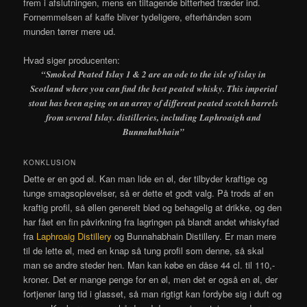
frem i afslutningen, mens en tiltagende bitterhed træder ind.
Fornemmelsen af kaffe bliver tydeligere, efterhånden som
munden tørrer mere ud.
Hvad siger producenten:
“Smoked Peated Islay 1 & 2 are an ode to the isle of islay in
Scotland where you can find the best peated whisky. This imperial
stout has been aging on an array of different peated scotch barrels
from several Islay. distilleries, including Laphroaigh and
Bunnahabhain”
KONKLUSION
Dette er en god øl. Kan man lide en øl, der tilbyder kraftige og
tunge smagsoplevelser, så er dette et godt valg. På trods af en
kraftig profil, så øllen generelt blød og behagelig at drikke, og den
har fået en fin påvirkning fra lagringen på blandt andet whiskyfad
fra
Laphroaig Distillery
og Bunnahabhain Distillery. Er man mere
til de lette øl, med en knap så tung profil som denne, så skal
man se andre steder hen. Man kan købe en dåse 44 cl. til 110,-
kroner. Det er mange penge for en øl, men det er også en øl, der
fortjener lang tid i glasset, så man rigtigt kan fordybe sig i duft og