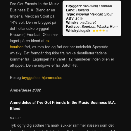
I’ve Got Friends In the Music
Bryggeri:
Brouwerij Frontaal
Business B.A. Blend er en
Land:
Holland
Type:
Imperial Mexican Stout
Imperial Mexican Stout på
ABV:
14%
14% vol. Den er brygget på
Whisky:
Fadlagret
Fadtype:
Bourbon, Whisky, Rom
det hollandske bryggeri
Whiskyblog.dk:
★★★★
★
Brouwerij Frontaal. Øllen har
lagret på en blend af
ex-
bourbon
fad, ex-rom fad og fad der har indeholdt Speyside
whisky. Det fremgår dog ikke fra hvilke destillerier fadene
kommer fra . Lagringen har varet i 12 måndeder inden øllen er
aftappet. Denne udgave er fra Batch #3.
Besøg
bryggeriets hjemmeside
Anmeldelse #392
Anmeldelse af I’ve Got Friends In the Music Business B.A.
Blend
NÆSE:
Tyk og fyldig sødme fra mørk sukker rammer næsen som det