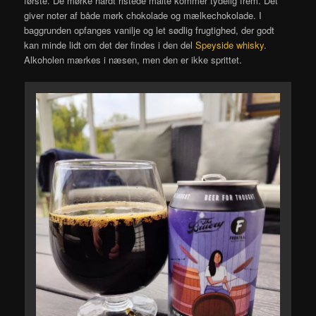
første. De mørke hårdt ristede malte kommer tydelig frem. Det
giver noter af både mørk chokolade og mælkechokolade. I
baggrunden opfanges vanilje og let sødlig frugtighed, der godt
kan minde lidt om det der findes i den del
Speyside whisky
.
Alkoholen mærkes i næsen, men den er ikke sprittet.