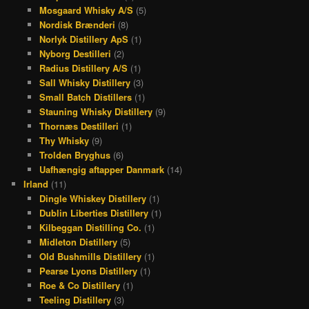
Mosgaard Whisky A/S
(5)
Nordisk Brænderi
(8)
Norlyk Distillery ApS
(1)
Nyborg Destilleri
(2)
Radius Distillery A/S
(1)
Sall Whisky Distillery
(3)
Small Batch Distillers
(1)
Stauning Whisky Distillery
(9)
Thornæs Destilleri
(1)
Thy Whisky
(9)
Trolden Bryghus
(6)
Uafhængig aftapper Danmark
(14)
Irland
(11)
Dingle Whiskey Distillery
(1)
Dublin Liberties Distillery
(1)
Kilbeggan Distilling Co.
(1)
Midleton Distillery
(5)
Old Bushmills Distillery
(1)
Pearse Lyons Distillery
(1)
Roe & Co Distillery
(1)
Teeling Distillery
(3)