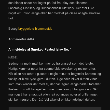
den blandt andet har lagret på fad fra Islay destillerierne
Laphroaig Distillery og Bunnahabhain Distillery. Der står ikke
noget om, hvor længe øllen har modnet på disse aflagte skotske
fad.
Besøg
bryggeriets hjemmeside
Anmeldelse #414
Anmeldelse af Smoked Peated Islay No. 1
NÆSE:
Sødme fra mørk malt kommer op fra glasset som det første.
Hurtigt kommer noter fra sødmefulde svesker og rosiner efter.
Når øllen har stået i glasset i nogle minutter begynder karamel og
vanilje at blive tydeligere i duften. Ligeledes bliver duften vinøs,
som man kender det med øl, der har lagret længe både i fad eller
flasker. En duft fra egetræ fornemmes svagt i baggrunden. Når
man også har smagt på øllen, så opfanges noter af grillet røget
skinke i næsen. De 12% Vol alkohol er ikke tydelige i duften.