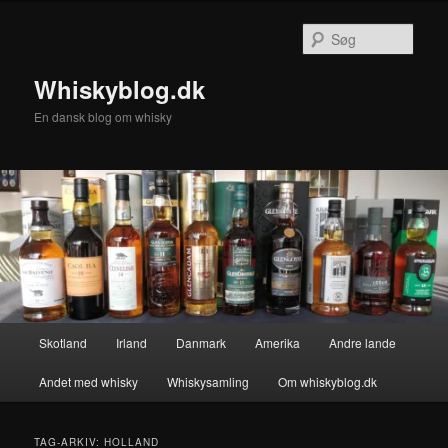
Fortsæt
Fortsæt
til
til
Søg
primært
sekundært
indhold
indhold
Whiskyblog.dk
En dansk blog om whisky
Hovedmenu
Skotland
Irland
Danmark
Amerika
Andre lande
Andet med whisky
Whiskysamling
Om whiskyblog.dk
TAG-ARKIV:
HOLLAND