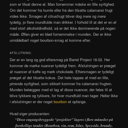
som er tilsat denne øl. Man fornemmer måske en lille syrlighed.
Om det kommer fra humle eller fra den tilsatte calamansi frugt
vides ikke. Smagen af citrusfrugt bliver dog mere og mere
tydelig, jo flere mundfulde man drikker. I forhold til at det er en øl
med stort alkoholdindhold, så er det ikke dominerende på nogen
måde. Øllen giver en blød fornemmelse i munden. Der er ikke
umiddelbart noget bourbon-smag at komme efter.
AFSLUTNING:
Der er en lang og god eftersmag på Barrel Project 18.02. Her
kommer de mørke nuancer tydeligt frem. Afslutningen er præget
af nuancer af kaffe og mørk chokolade. Eftersmagen er tydeligt
præget af det tilsatte kokos. Det hele toppes af med en lille,
pirrende syrlighed, som sikkert kommer fra calamansi frugten.
Munden belægges med et lag af disse nuancer, der føles til at
blive tykkere og tykkere, for hver mundfuld man tager. Heller ikke
i afslutningen er der noget
bourbon
et opfange.
Hvad siger producenten:
“Disse engangsbryggede “projekter” lagres i flere måneder på
forskellige tønder (Bourbon, vin, rom, Islay, Speyside, brandy,