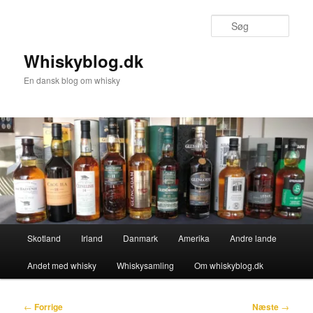
Fortsæt
til
Søg
primært
indhold
Whiskyblog.dk
En dansk blog om whisky
Hovedmenu
Skotland
Irland
Danmark
Amerika
Andre lande
Andet med whisky
Whiskysamling
Om whiskyblog.dk
Indlægsnavigation
←
Forrige
Næste
→