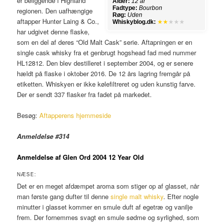
er beliggende i Highland
Alder:
12 år
Fadtype:
Bourbon
regionen. Den uafhængige
Røg:
Uden
aftapper Hunter Laing & Co.,
Whiskyblog.dk:
★★
★★★
har udgivet denne flaske,
som en del af deres “Old Malt Cask” serie. Aftapningen er en
single cask whisky fra et genbrugt hogshead fad med nummer
HL12812. Den blev destilleret i september 2004, og er senere
hældt på flaske i oktober 2016. De 12 års lagring fremgår på
etiketten. Whiskyen er ikke kølefiltreret og uden kunstig farve.
Der er sendt 337 flasker fra fadet på markedet.
Besøg:
Aftapperens hjemmeside
Anmeldelse #314
Anmeldelse af Glen Ord 2004 12 Year Old
NÆSE:
Det er en meget afdæmpet aroma som stiger op af glasset, når
man første gang dufter til denne
single malt whisky
. Efter nogle
minutter i glasset kommer en smule duft af egetræ og vanilje
frem. Der fornemmes svagt en smule sødme og syrlighed, som