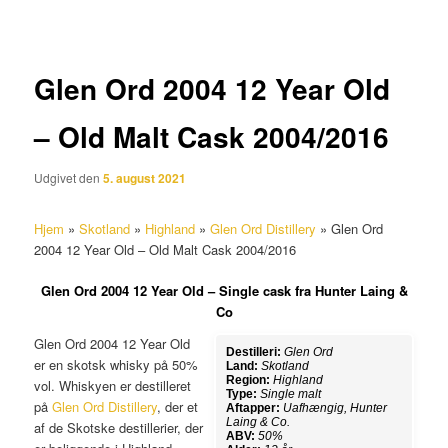
Glen Ord 2004 12 Year Old
– Old Malt Cask 2004/2016
Udgivet den
5. august 2021
Hjem
»
Skotland
»
Highland
»
Glen Ord Distillery
»
Glen Ord
2004 12 Year Old – Old Malt Cask 2004/2016
Glen Ord 2004 12 Year Old – Single cask fra Hunter Laing &
Co
Glen Ord 2004 12 Year Old
Destilleri:
Glen Ord
er en skotsk whisky på 50%
Land:
Skotland
Region:
Highland
vol. Whiskyen er destilleret
Type:
Single malt
på
Glen Ord Distillery
, der et
Aftapper:
Uafhængig, Hunter
Laing & Co.
af de Skotske destillerier, der
ABV:
50%