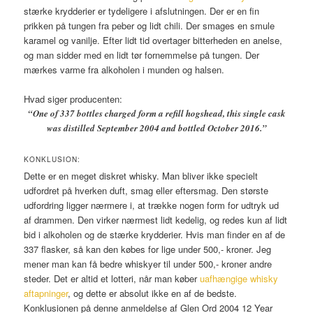
stærke krydderier er tydeligere i afslutningen. Der er en fin
prikken på tungen fra peber og lidt chili. Der smages en smule
karamel og vanilje. Efter lidt tid overtager bitterheden en anelse,
og man sidder med en lidt tør fornemmelse på tungen. Der
mærkes varme fra alkoholen i munden og halsen.
Hvad siger producenten:
“One of 337 bottles charged form a refill hogshead, this single cask
was distilled September 2004 and bottled October 2016.”
KONKLUSION:
Dette er en meget diskret whisky. Man bliver ikke specielt
udfordret på hverken duft, smag eller eftersmag. Den største
udfordring ligger nærmere i, at trække nogen form for udtryk ud
af drammen. Den virker nærmest lidt kedelig, og redes kun af lidt
bid i alkoholen og de stærke krydderier. Hvis man finder en af de
337 flasker, så kan den købes for lige under 500,- kroner. Jeg
mener man kan få bedre whiskyer til under 500,- kroner andre
steder. Det er altid et lotteri, når man køber
uafhængige whisky
aftapninger
, og dette er absolut ikke en af de bedste.
Konklusionen på denne anmeldelse af Glen Ord 2004 12 Year