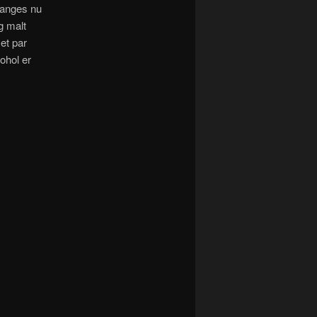
fanges nu
g malt
et par
ohol er