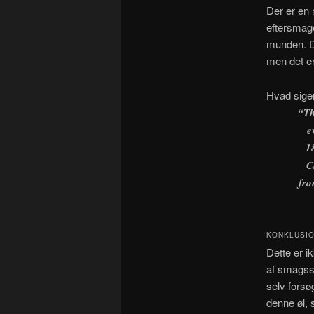
Der er en
eftersmag
munden. De
men det er
Hvad sige
“Th
e
1
C
fro
KONKLUSI
Dette er i
af smagsst
selv fors
denne øl, 