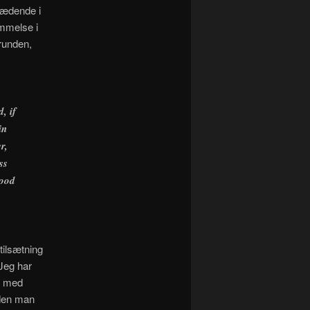
rædende i
mmelse i
runden,
, if
in
r,
ss
mood
tilsætning
Jeg har
m med
 den man