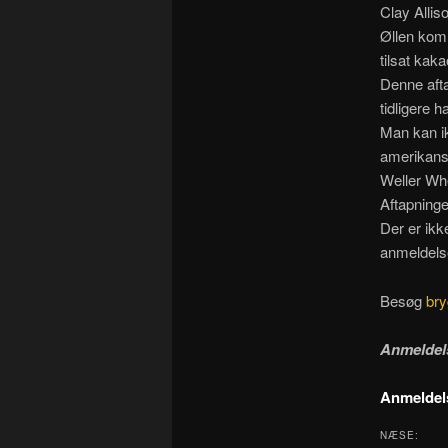
Clay Allis
Øllen kom
tilsat kak
Denne afta
tidligere 
Man kan ik
amerikansk
Weller Wh
Aftapninge
Der er ikk
anmeldelse
Besøg
bry
Anmeldel
Anmeldels
NÆSE: