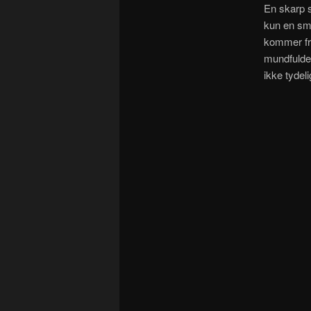
En skarp s
kun en smu
kommer fr
mundfulde 
ikke tydeli