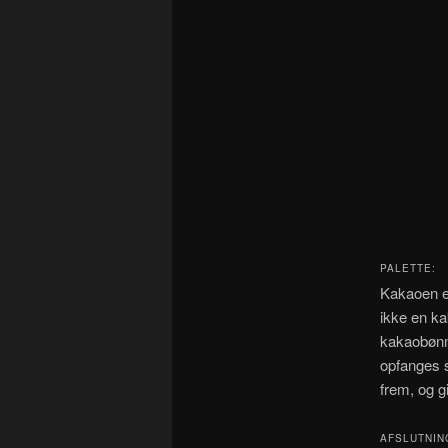
PALETTE:
Kakaoen er
ikke en k
kakaobønne
opfanges s
frem, og g
AFSLUTNIN