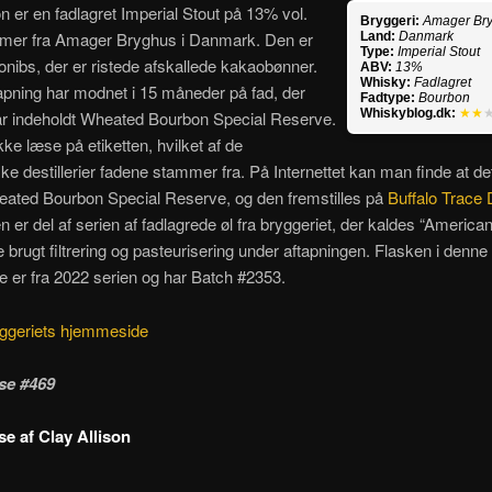
on er en fadlagret Imperial Stout på 13% vol.
Bryggeri:
Amager Br
mer fra Amager Bryghus i Danmark. Den er
Land:
Danmark
Type:
Imperial Stout
aonibs, der er ristede afskallede kakaobønner.
ABV:
13%
Whisky:
Fadlagret
pning har modnet i 15 måneder på fad, der
Fadtype:
Bourbon
Whiskyblog.dk:
★★
har indeholdt Wheated Bourbon Special Reserve.
ke læse på etiketten, hvilket af de
e destillerier fadene stammer fra. På Internettet kan man finde at det
eated Bourbon Special Reserve, og den fremstilles på
Buffalo Trace Di
n er del af serien af fadlagrede øl fra bryggeriet, der kaldes “America
e brugt filtrering og pasteurisering under aftapningen. Flasken i denne
 er fra 2022 serien og har Batch #2353.
ggeriets hjemmeside
se #469
e af Clay Allison