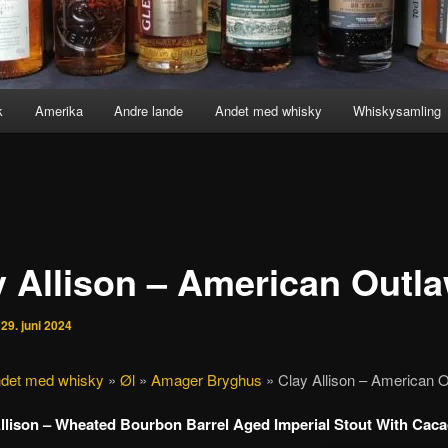
k
Amerika
Andre lande
Andet med whisky
Whiskysamling
y Allison – American Outl
n
29. juni 2024
det med whisky
»
Øl
»
Amager Bryghus
»
Clay Allison – American 
llison – Wheated Bourbon Barrel Aged Imperial Stout With Cac