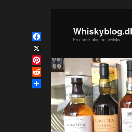
Fortsæt
til
primært
Whiskyblog.d
indhold
En dansk blog om whisky
Facebook
X
Pinterest
Reddit
Share