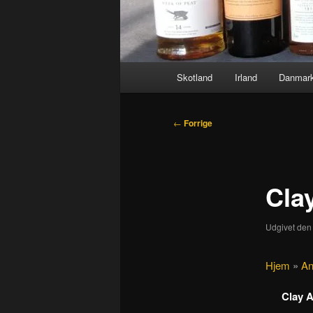
Hovedmenu
Skotland
Irland
Danmar
Indlægsnavigation
←
Forrige
Cla
Udgivet de
Hjem
»
An
Clay A