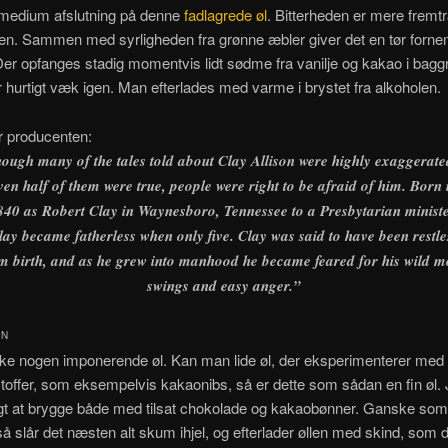
 medium afslutning på denne
fadlagrede øl
. Bitterheden er mere fremt
en. Sammen med syrligheden fra grønne æbler giver det en tør forne
r opfanges stadig momentvis lidt sødme fra vanilje og kakao i bagg
 hurtigt væk igen. Man efterlades med varme i brystet fra alkoholen.
r producenten:
ough many of the tales told about Clay Allison were highly exaggerated
ven half of them were true, people were right to be afraid of him. Born 
840 as Robert Clay in Waynesboro, Tennessee to a Presbytarian ministe
lay became fatherless when only five. Clay was said to have been restle
m birth, and as he grew into manhood he became feared for his wild 
swings and easy anger.”
ON
kke nogen imponerende øl. Kan man lide øl, der eksperimenterer med 
offer, som eksempelvis kakaonibs, så er dette som sådan en fin øl. 
øgt at brygge både med tilsat chokolade og kakaobønner. Ganske so
så slår det næsten alt skum ihjel, og efterlader øllen med skind, som