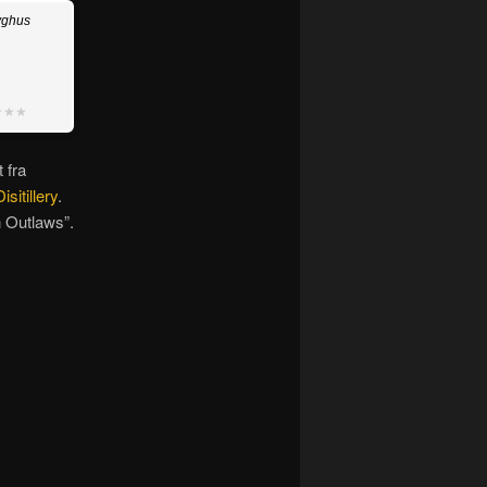
yghus
★★★
 fra
sitillery
.
n Outlaws”.