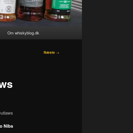
Om whiskyblog.dk
Næste
→
aws
Outlaws
ao Nibs