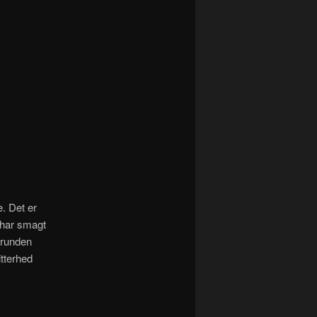
. Det er
har smagt
grunden
tterhed